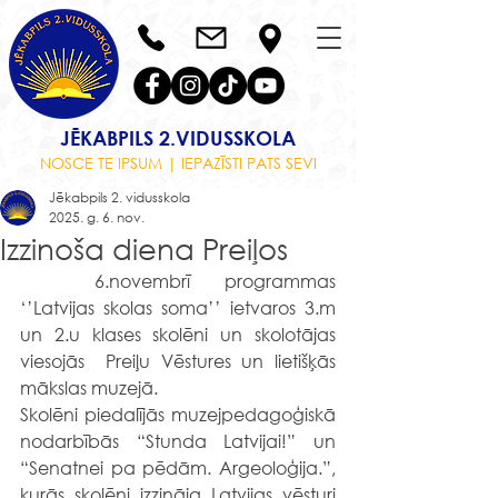
JĒKABPILS 2.VIDUSSKOLA
NOSCE TE IPSUM | IEPAZĪSTI PATS SEVI
Jēkabpils 2. vidusskola
2025. g. 6. nov.
Izzinoša diena Preiļos
	6.novembrī programmas 
‘’Latvijas skolas soma’’ ietvaros 3.m 
un 2.u klases skolēni un skolotājas 
viesojās  Preiļu Vēstures un lietišķās 
mākslas muzejā.
Skolēni piedalījās muzejpedagoģiskā 
nodarbībās “Stunda Latvijai!” un 
“Senatnei pa pēdām. Argeoloģija.”, 
kurās skolēni izzināja Latvijas vēsturi 