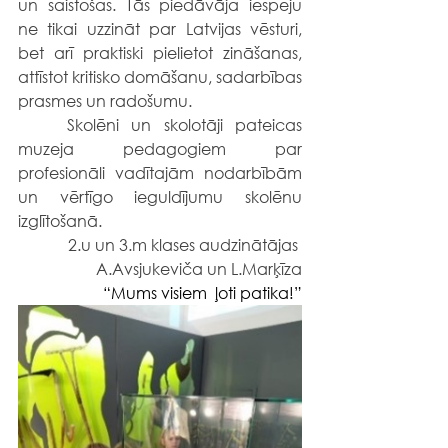
un saistošas. Tās piedāvāja iespēju 
ne tikai uzzināt par Latvijas vēsturi, 
bet arī praktiski pielietot zināšanas, 
attīstot kritisko domāšanu, sadarbības 
prasmes un radošumu.
	Skolēni un skolotāji pateicas 
muzeja pedagogiem par 
profesionāli vadītajām nodarbībām 
un vērtīgo ieguldījumu skolēnu 
izglītošanā.
2.u un 3.m klases audzinātājas 
A.Avsjukeviča un L.Marķīza
“Mums visiem  ļoti patika!”