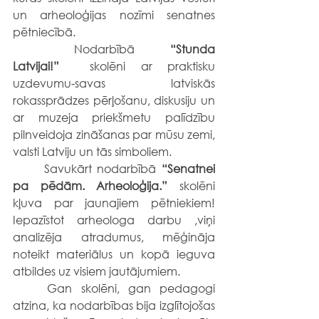
un arheoloģijas nozīmi senatnes 
pētniecībā.
	Nodarbībā 
“Stunda 
Latvijai!”
  skolēni ar praktisku 
uzdevumu-savas latviskās 
rokassprādzes pērļošanu, diskusiju un 
ar muzeja priekšmetu palīdzību 
pilnveidoja zināšanas par mūsu zemi, 
valsti Latviju un tās simboliem.
	Savukārt nodarbībā 
“Senatnei 
pa pēdām. Arheoloģija.”
 skolēni 
kļuva par jaunajiem pētniekiem! 
Iepazīstot arheologa darbu ,viņi 
analizēja atradumus, mēģināja 
noteikt materiālus un kopā ieguva 
atbildes uz visiem jautājumiem.
	Gan skolēni, gan pedagogi 
atzina, ka nodarbības bija izglītojošas 