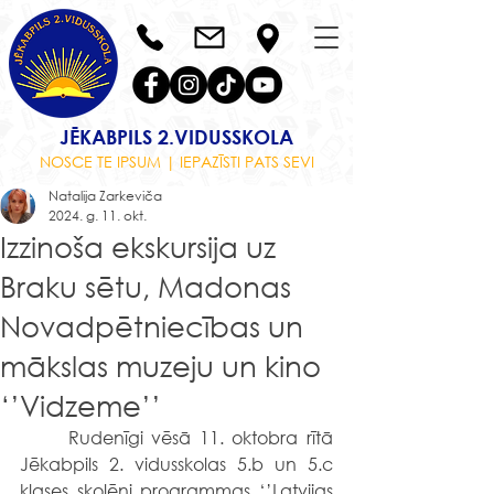
JĒKABPILS 2.VIDUSSKOLA
NOSCE TE IPSUM | IEPAZĪSTI PATS SEVI
Natalija Zarkeviča
2024. g. 11. okt.
Izzinoša ekskursija uz
Braku sētu, Madonas
Novadpētniecības un
mākslas muzeju un kino
‘’Vidzeme’’
	Rudenīgi vēsā 11. oktobra rītā 
Jēkabpils 2. vidusskolas 5.b un 5.c 
klases skolēni programmas ‘’Latvijas 