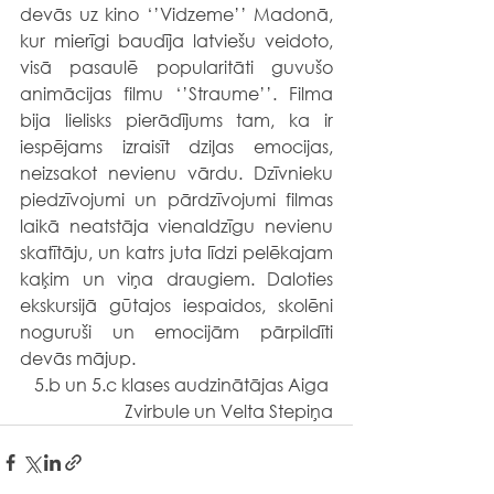
devās uz kino ‘’Vidzeme’’ Madonā, 
kur mierīgi baudīja latviešu veidoto, 
visā pasaulē popularitāti guvušo 
animācijas filmu ‘’Straume’’. Filma 
bija lielisks pierādījums tam, ka ir 
iespējams izraisīt dziļas emocijas, 
neizsakot nevienu vārdu. Dzīvnieku 
piedzīvojumi un pārdzīvojumi filmas 
laikā neatstāja vienaldzīgu nevienu 
skatītāju, un katrs juta līdzi pelēkajam 
kaķim un viņa draugiem. Daloties 
ekskursijā gūtajos iespaidos, skolēni 
noguruši un emocijām pārpildīti 
devās mājup.
5.b un 5.c klases audzinātājas Aiga 
Zvirbule un Velta Stepiņa