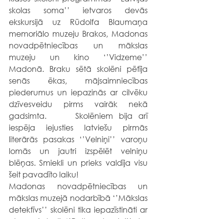
skolas soma’’ ietvaros devās 
ekskursijā uz Rūdolfa Blaumaņa 
memoriālo muzeju Brakos, Madonas 
novadpētniecības un mākslas 
muzeju un kino ‘’Vidzeme’’ 
Madonā. Braku sētā skolēni pētīja 
senās ēkas, mājsaimniecības 
piederumus un iepazinās ar cilvēku 
dzīvesveidu pirms vairāk nekā 
gadsimta. 	Skolēniem bija arī 
iespēja iejusties latviešu pirmās 
literārās pasakas ‘’Velniņi’’ varoņu 
lomās un jautri izspēlēt velniņu 
blēņas. Smiekli un prieks valdīja visu 
šeit pavadīto laiku!
Madonas novadpētniecības un 
mākslas muzejā nodarbībā ‘’Mākslas 
detektīvs’’ skolēni tika iepazīstināti ar 