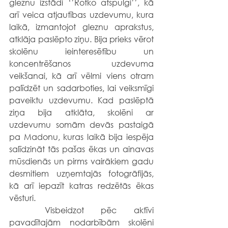
gleznu izstādi ‘’Rotko atspulgi’’, kā 
arī veica atjautības uzdevumu, kura 
laikā, izmantojot gleznu aprakstus, 
atklāja paslēpto ziņu. Bija prieks vērot 
skolēnu ieinteresētību un 
koncentrēšanos uzdevuma 
veikšanai, kā arī vēlmi viens otram 
palīdzēt un sadarboties, lai veiksmīgi 
paveiktu uzdevumu. Kad paslēptā 
ziņa bija atklāta, skolēni ar 
uzdevumu somām devās pastaigā 
pa Madonu, kuras laikā bija iespēja 
salīdzināt tās pašas ēkas un ainavas 
mūsdienās un pirms vairākiem gadu 
desmitiem uzņemtajās fotogrāfijās, 
kā arī iepazīt katras redzētās ēkas 
vēsturi.
	Visbeidzot pēc aktīvi 
pavadītajām nodarbībām skolēni 