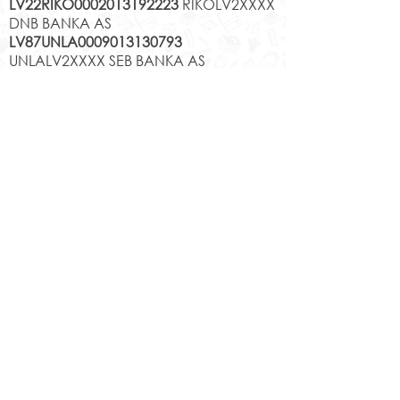
LV22RIKO0002013192223
RIKOLV2XXXX
DNB BANKA AS
LV87UNLA0009013130793
UNLALV2XXXX SEB BANKA AS
LV75HABA000140105707
7
HABALV22XXX SWEDBANKA AS
Kontakti
Jēkabpils 2.vidusskola
Reģistrācijas Nr.
1013900258
Jaunā iela 44, Jēkabpils, LV-5201,
Tālrunis
65232303
;
20364306
;
elektroniskais pasts
skola@edu.jekabpils.lv
Mājas lapa:
www.2vsk.edu.lv
Sīkdatņu privātuma politika
Piekļūstamības paziņojums