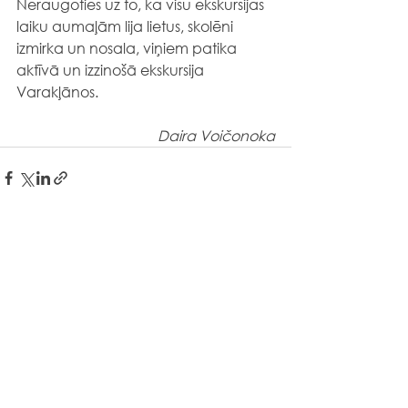
Neraugoties uz to, ka visu ekskursijas 
laiku aumaļām lija lietus, skolēni 
izmirka un nosala, viņiem patika 
aktīvā un izzinošā ekskursija 
Varakļānos. 
Daira Voičonoka