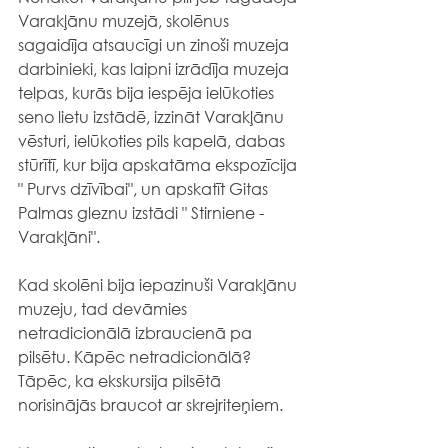
Varakļānu muzejā, skolēnus 
sagaidīja atsaucīgi un zinoši muzeja 
darbinieki, kas laipni izrādīja muzeja 
telpas, kurās bija iespēja ielūkoties 
seno lietu izstādē, izzināt Varakļānu 
vēsturi, ielūkoties pils kapelā, dabas 
stūrītī, kur bija apskatāma ekspozīcija 
" Purvs dzīvībai", un apskatīt Gitas 
Palmas gleznu izstādi " Stirniene - 
Varakļāni".
Kad skolēni bija iepazinuši Varakļānu 
muzeju, tad devāmies 
netradicionālā izbraucienā pa 
pilsētu. Kāpēc netradicionālā? 
Tāpēc, ka ekskursija pilsētā 
norisinājās braucot ar skrejriteņiem.