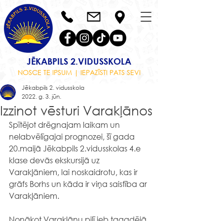
JĒKABPILS 2.VIDUSSKOLA
NOSCE TE IPSUM | IEPAZĪSTI PATS SEVI
Jēkabpils 2. vidusskola
2022. g. 3. jūn.
Izzinot vēsturi Varakļānos
Spītējot drēgnajam laikam un 
nelabvēlīgajai prognozei, šī gada 
20.maijā Jēkabpils 2.vidusskolas 4.e 
klase devās ekskursijā uz 
Varakļāniem, lai noskaidrotu, kas ir 
grāfs Borhs un kāda ir viņa saistība ar 
Varakļāniem.
Nonākot Varakļānu pilī jeb tagadējā 