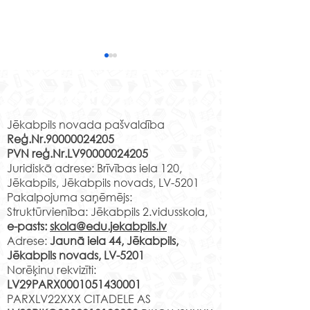
Senās spēles “Sēļu sētā”
Ir klāt mācību gada
Rekvizīti
noslēgums. Ir paveikts liels
Jēkabpils novada pašvaldība
darbs un esam pelnījuši
Reģ.Nr.90000024205
atpūtu savu draugu un
PVN reģ.Nr.LV90000024205
klasesbiedru lokā. Tik sen
Nacionālā bot
Juridiskā adrese: Brīvības iela 120,
neesam kopā...
dārza apmeklē
Jēkabpils, Jēkabpils novads, LV-5201
Pakalpojuma saņēmējs:
Struktūrvienība: Jēkabpils 2.vidusskola,
e-pasts:
skola@edu.jekabpils.lv
Adrese:
Jaunā iela 44, Jēkabpils,
Jēkabpils novads, LV-5201
Norēķinu rekvizīti:
LV29PARX0001051430001
PARXLV22XXX CITADELE AS