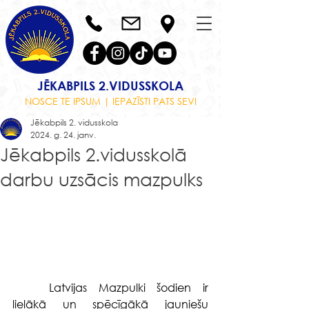
JĒKABPILS 2.VIDUSSKOLA
NOSCE TE IPSUM | IEPAZĪSTI PATS SEVI
Jēkabpils 2. vidusskola
2024. g. 24. janv.
Jēkabpils 2.vidusskolā
darbu uzsācis mazpulks
Latvijas Mazpulki šodien ir 
lielākā un spēcīgākā jauniešu 