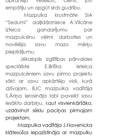
apkārtējo veselību, cienīt, just 
empātiju un apgūt sirds gudrību.
	Mazpulka krustmāte SIA 
“Sedumi” daiļldārzniece A.Vilcāne 
izteica gandarījumu par 
mazpulcēnu vēlmi darboties un 
novēlēja savu mazo mērķu 
piepildījumu.
	Jēkabpils izglītības pārvaldes 
speciāliste E.Briška ieteica 
mazpulcēniem savu pirmo projektu 
sākt ar savu apkārtējo vidi, kurā 
dzīvojam. BJC mazpulka vadītāja 
S.Āriņa ierosināja labi paveikt savu 
iesākto darbiņu, k
aut visvienkāršāko, 
uzdāvinot sēklu paciņas pirmajam 
projektam.
Mazpulka vadītāja J.Navenicka 
klātesošos iepazīstināja ar mazpulku 