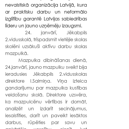
nevalstiskā organizācija Latvijā, kura 
ar praktisku darbu un neformālo 
izglītību garantē Latvijas sabiedrības 
līderu un jauno uzņēmēju izaugsmi. 
	24. janvārī, Jēkabpils 
2.vidusskolā, trīspadsmit vietējie skolas 
skolēni uzsākuši aktīvu darbu skolas 
mazpulkā.
	Mazpulka dibināšanas dienā, 
24.janvārī, jauno mazpulku sveikt bija 
ieradusies Jēkabpils 2.vidusskolas 
direktore I.Salmiņa. Viņa izteica 
gandarījumu par mazpulka kustības 
veidošanu skolā. Direktore uzsvēra, 
ka mazpulcēnu vērtības ir domāt, 
analizēt un izdarīt secinājumus, 
iesaistīties, darīt un paveikt iesāktos 
darbus, rūpēties par savu un 