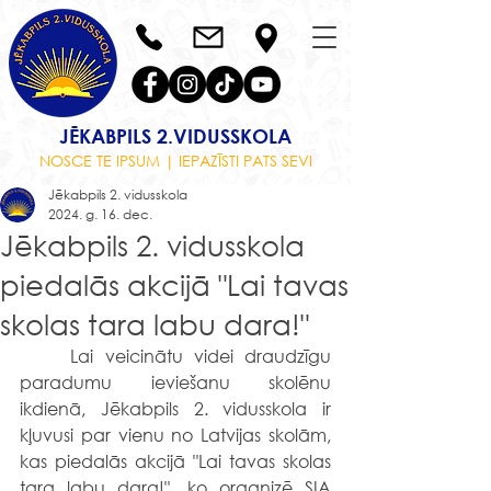
JĒKABPILS 2.VIDUSSKOLA
NOSCE TE IPSUM | IEPAZĪSTI PATS SEVI
Jēkabpils 2. vidusskola
2024. g. 16. dec.
Jēkabpils 2. vidusskola
piedalās akcijā "Lai tavas
skolas tara labu dara!"
	Lai veicinātu videi draudzīgu 
paradumu ieviešanu skolēnu 
ikdienā, Jēkabpils 2. vidusskola ir 
kļuvusi par vienu no Latvijas skolām, 
kas piedalās akcijā "Lai tavas skolas 
tara labu dara!", ko organizē SIA 