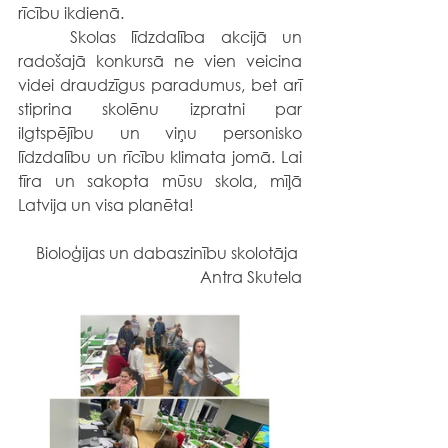
rīcību ikdienā.
	Skolas līdzdalība akcijā un 
radošajā konkursā ne vien veicina 
videi draudzīgus paradumus, bet arī 
stiprina skolēnu izpratni par 
ilgtspējību un viņu personisko 
līdzdalību un rīcību klimata jomā. Lai 
tīra un sakopta mūsu skola, mīļā 
Latvija un visa planēta!
Bioloģijas un dabaszinību skolotāja 
Antra Skutela