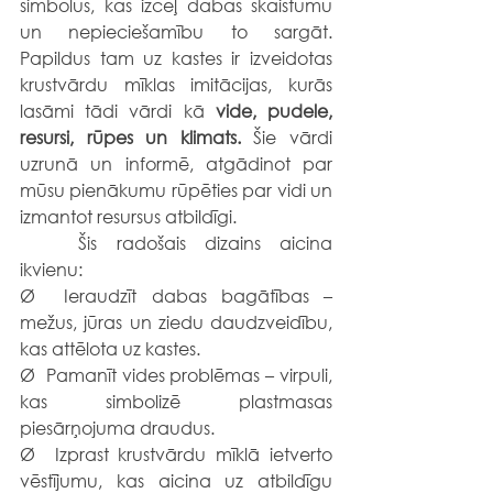
simbolus, kas izceļ dabas skaistumu 
un nepieciešamību to sargāt. 
Papildus tam uz kastes ir izveidotas 
krustvārdu mīklas imitācijas, kurās 
lasāmi tādi vārdi kā 
vide, pudele, 
resursi, rūpes un klimats.
 Šie vārdi 
uzrunā un informē, atgādinot par 
mūsu pienākumu rūpēties par vidi un 
izmantot resursus atbildīgi.
	Šis radošais dizains aicina 
ikvienu:
Ø  Ieraudzīt dabas bagātības – 
mežus, jūras un ziedu daudzveidību, 
kas attēlota uz kastes.
Ø  Pamanīt vides problēmas – virpuli, 
kas simbolizē plastmasas 
piesārņojuma draudus.
Ø  Izprast krustvārdu mīklā ietverto 
vēstījumu, kas aicina uz atbildīgu 