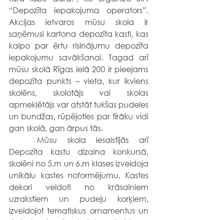
“Depozīta iepakojuma operators”. 
Akcijas ietvaros mūsu skola ir 
saņēmusi kartona depozīta kasti, kas 
kalpo par ērtu risinājumu depozīta 
iepakojumu savākšanai. Tagad arī 
mūsu skolā Rīgas ielā 200 ir pieejams 
depozīta punkts – vieta, kur ikviens 
skolēns, skolotājs vai skolas 
apmeklētājs var atstāt tukšas pudeles 
un bundžas, rūpējoties par tīrāku vidi 
gan skolā, gan ārpus tās.
	Mūsu skola iesaistījās arī 
Depozīta kastu dizaina konkursā, 
skolēni no 5.m un 6.m klases izveidoja 
unikālu kastes noformējumu. Kastes 
dekori veidoti no krāsainiem 
uzrakstiem un pudeļu korķiem, 
izveidojot tematiskus ornamentus un 