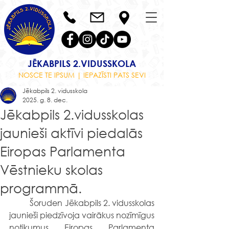
JĒKABPILS 2.VIDUSSKOLA
NOSCE TE IPSUM | IEPAZĪSTI PATS SEVI
Jēkabpils 2. vidusskola
2025. g. 8. dec.
Jēkabpils 2.vidusskolas
jaunieši aktīvi piedalās
Eiropas Parlamenta
Vēstnieku skolas
programmā.
	Šoruden Jēkabpils 2. vidusskolas 
jaunieši piedzīvoja vairākus nozīmīgus 
notikumus Eiropas Parlamenta 