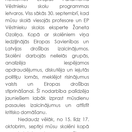
Vēstnieku skolu programmas 
ietvaros. Viss sākās 30. septembrī, kad 
mūsu skolā viesojās profesore un EP 
Vēstnieku skolas eksperte Žaneta 
Ozoliņa. Kopā ar skolēniem viņa 
iedziļinājās Eiropas Savienības un 
Latvijas drošības izaicinājumos. 
Skolēni darbojās nelielās grupās, 
analizēja iespējamos 
apdraudējumus, diskutēja un iejutās 
politiķu lomās, meklējot risinājumus 
valsts un Eiropas drošības 
stiprināšanai. Šī nodarbība palīdzēja 
jauniešiem labāk izprast mūsdienu 
pasaules izaicinājumus un attīstīt 
kritisko domāšanu.
	Nedaudz vēlāk, no 15. līdz 17. 
oktobrim, septiņi mūsu skolēni kopā 