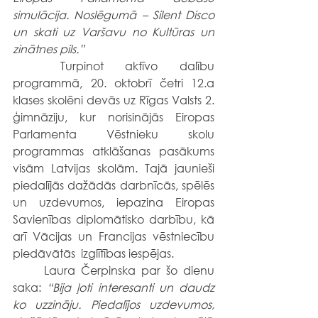
simulācija. Noslēgumā – Silent Disco 
un skati uz Varšavu no Kultūras un 
zinātnes pils.”
	Turpinot aktīvo dalību 
programmā, 20. oktobrī četri 12.a 
klases skolēni devās uz Rīgas Valsts 2. 
ģimnāziju, kur norisinājās Eiropas 
Parlamenta Vēstnieku skolu 
programmas atklāšanas pasākums 
visām Latvijas skolām. Tajā jaunieši 
piedalījās dažādās darbnīcās, spēlēs 
un uzdevumos, iepazina Eiropas 
Savienības diplomātisko darbību, kā 
arī Vācijas un Francijas vēstniecību 
piedāvātās  izglītības iespējas.
	Laura Čerpinska par šo dienu 
saka: 
“Bija ļoti interesanti un daudz 
ko uzzināju. Piedalījos uzdevumos, 