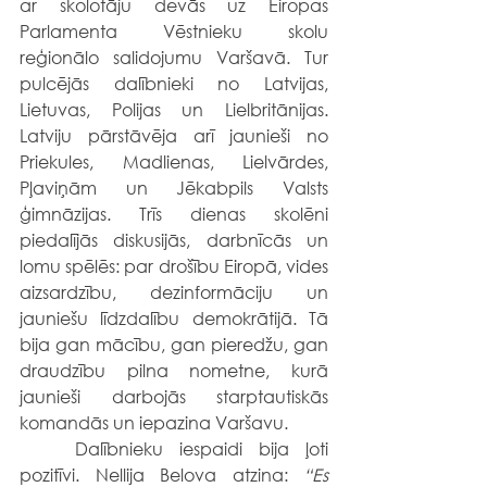
ar skolotāju devās uz Eiropas 
Parlamenta Vēstnieku skolu 
reģionālo salidojumu Varšavā. Tur 
pulcējās dalībnieki no Latvijas, 
Lietuvas, Polijas un Lielbritānijas. 
Latviju pārstāvēja arī jaunieši no 
Priekules, Madlienas, Lielvārdes, 
Pļaviņām un Jēkabpils Valsts 
ģimnāzijas. Trīs dienas skolēni 
piedalījās diskusijās, darbnīcās un 
lomu spēlēs: par drošību Eiropā, vides 
aizsardzību, dezinformāciju un 
jauniešu līdzdalību demokrātijā. Tā 
bija gan mācību, gan pieredžu, gan 
draudzību pilna nometne, kurā 
jaunieši darbojās starptautiskās 
komandās un iepazina Varšavu.
	Dalībnieku iespaidi bija ļoti 
pozitīvi. Nellija Belova atzina: 
“Es 