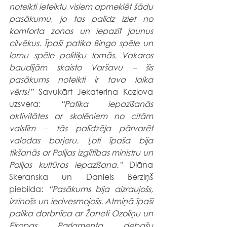
noteikti ieteiktu visiem apmeklēt šādu 
pasākumu, jo tas palīdz iziet no 
komforta zonas un iepazīt jaunus 
cilvēkus. Īpaši patika Bingo spēle un 
lomu spēle politiķu lomās. Vakaros 
baudījām skaisto Varšavu – šis 
pasākums noteikti ir tava laika 
vērts!”
 Savukārt Jekaterina Kozlova 
uzsvēra: 
“Patika iepazīšanās 
aktivitātes ar skolēniem no citām 
valstīm – tās palīdzēja pārvarēt 
valodas barjeru. Ļoti īpaša bija 
tikšanās ar Polijas izglītības ministru un 
Polijas kultūras iepazīšana.”
 Diāna 
Skeranska un Daniels Bērziņš 
piebilda: 
“Pasākums bija aizraujošs, 
izzinošs un iedvesmojošs. Atmiņā īpaši 
palika darbnīca ar Žaneti Ozoliņu un 
Eiropas Parlamenta debašu 