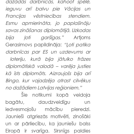
dažādās darbnīcās, kahoot spēlē, 
ieguvu arī balvu pie Vācijas un 
Francijas vēstniecības stendiem. 
Esmu apmierināta, jo paplašināju 
savas zināšanas diplomātijā. Uzkodas 
bija ļoti garšīgas.”
 Artjoms 
Gerasimovs papildināja: 
“Ļoti patika 
darbnīcas par ES un uzdevums ar 
 loteriju, kurā bija jātulko frāzes 
diplomātiskā valodā – varēja justies 
kā īsts diplomāts. Aizraujošs bija arī 
Bingo, kur vajadzēja atrast cilvēkus 
no dažādiem Latvijas reģioniem.”
	Šie notikumi kopā veidoja 
bagātu, daudzveidīgu un 
iedvesmojošu mācību pieredzi. 
Jaunieši atgriezās motivēti, zinošāki 
un ar pārliecību, ka jauniešu balss 
Eiropā ir svarīga. Sirsnīgs paldies 