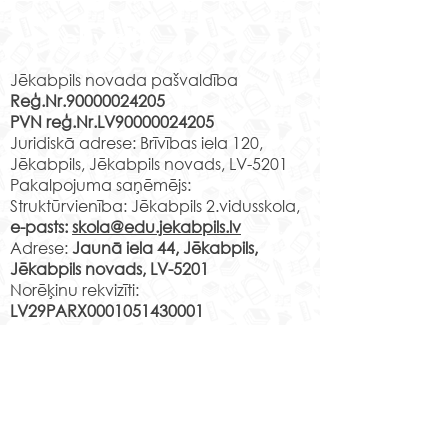
Rekvizīti
Jēkabpils novada pašvaldība
Reģ.Nr.90000024205
PVN reģ.Nr.LV90000024205
“Teici, teici, valodiņa!”
Scratch pulciņ
Juridiskā adrese: Brīvības iela 120,
radošais un darbīgais
dalībnieki prez
Jēkabpils, Jēkabpils novads, LV-5201
gads
savas spēles
Pakalpojuma saņēmējs:
Struktūrvienība: Jēkabpils 2.vidusskola,
e-pasts:
skola@edu.jekabpils.lv
Adrese:
Jaunā iela 44, Jēkabpils,
Jēkabpils novads, LV-5201
Norēķinu rekvizīti:
LV29PARX0001051430001
PARXLV22XXX CITADELE AS
LV22RIKO0002013192223
RIKOLV2XXXX
DNB BANKA AS
LV87UNLA0009013130793
UNLALV2XXXX SEB BANKA AS
LV75HABA000140105707
7