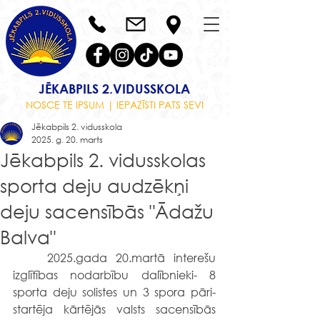
JĒKABPILS 2.VIDUSSKOLA
NOSCE TE IPSUM | IEPAZĪSTI PATS SEVI
Jēkabpils 2. vidusskola
2025. g. 20. marts
Jēkabpils 2. vidusskolas
sporta deju audzēkņi
deju sacensībās "Ādažu
Balva"
	2025.gada 20.martā interešu 
izglītības nodarbību dalībnieki- 8 
sporta deju solistes un 3 spora pāri- 
startēja kārtējās valsts sacensībās 