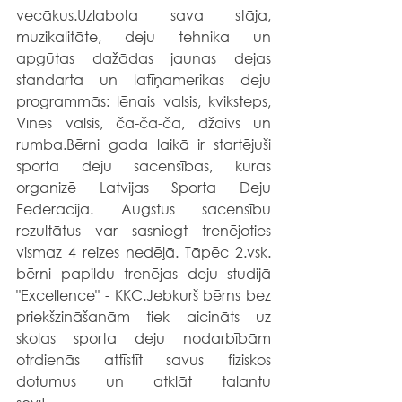
vecākus.Uzlabota sava stāja, 
muzikalitāte, deju tehnika un 
apgūtas dažādas jaunas dejas 
standarta un latīņamerikas deju 
programmās: lēnais valsis, kviksteps, 
Vīnes valsis, ča-ča-ča, džaivs un 
rumba.Bērni gada laikā ir startējuši 
sporta deju sacensībās, kuras 
organizē Latvijas Sporta Deju 
Federācija. Augstus sacensību 
rezultātus var sasniegt trenējoties 
vismaz 4 reizes nedēļā. Tāpēc 2.vsk. 
bērni papildu trenējas deju studijā 
"Excellence" - KKC.Jebkurš bērns bez 
priekšzināšanām tiek aicināts uz 
skolas sporta deju nodarbībām 
otrdienās attīstīt savus fiziskos 
dotumus un atklāt talantu 