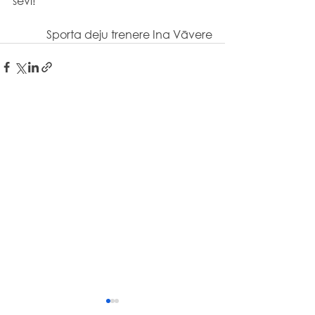
sevī!                                                              
 Sporta deju trenere Ina Vāvere