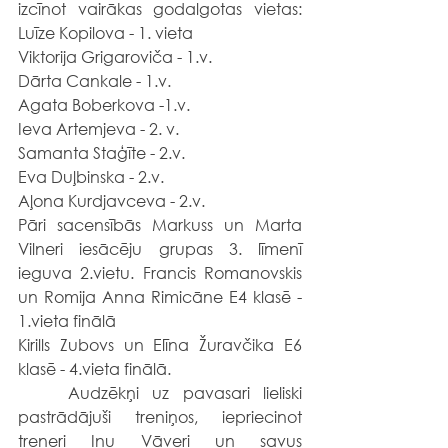
izcīnot vairākas godalgotas vietas: 
Luīze Kopilova - 1. vieta
Viktorija Grigaroviča - 1.v.
Dārta Cankale - 1.v.
Agata Boberkova -1.v.
Ieva Artemjeva - 2. v.
Samanta Staģīte - 2.v.
Eva Duļbinska - 2.v.
Aļona Kurdjavceva - 2.v.
Pāri sacensībās Markuss un Marta 
Vilneri iesācēju grupas 3. līmenī 
ieguva 2.vietu. Francis Romanovskis 
un Romija Anna Rimicāne E4 klasē - 
1.vieta finālā
Kirills Zubovs un Elīna Žuravčika E6 
klasē - 4.vieta finālā.
	Audzēkņi uz pavasari lieliski 
pastrādājuši treniņos, iepriecinot 
treneri Inu Vāveri un savus 