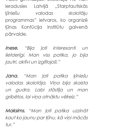
ieradusies Latvijā „Starptautiskās 
ķīniešu valodas skolotāju 
programmas” ietvaros, ko organizē  
Ķīnas Konfūcija institūtu galvenā 
pārvalde.
Inese.
 “Bija ļoti interesanti un 
lietderīgi. Man viss patika, jo bija 
jautri, aktīvi un izglītojoši.”
Jana.
 “Man ļoti patika ķīniešu 
valodas skolotāja. Viņa bija skaista 
un gudra. Labi stāstīja un man 
gribētos, lai viņa atnāktu vēlreiz.”
Maksims.
 “Man ļoti patika uzzināt 
kaut ko jaunu par Ķīnu, kā viņi mācās 
tur.”