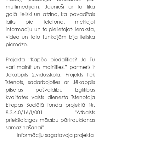
multimedijiem. Jaunieši ar to tika 
galā lieliski un atzina, ka pavadītais 
laiks pie telefona, meklējot 
informāciju un to pielietojot- ieraksta, 
video un foto funkcijām bija lieliska 
pieredze.
Projekta “Kāpēc piedalīties? Jo Tu 
vari mainīt un mainīties!” partneris ir 
Jēkabpils 2.vidusskola. Projekts tiek 
īstenots, sadarbojoties ar Jēkabpils 
pilsētas pašvaldību Izglītības 
kvalitātes valsts dienesta īstenotajā 
Eiropas Sociālā fonda projektā Nr. 
8.3.4.0/16/I/001 "Atbalsts 
priekšlaicīgas mācību pārtraukšanas 
samazināšanai”.
 Informāciju sagatavoja projekta 