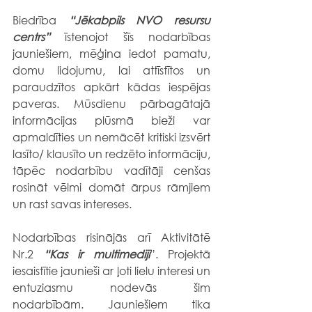
Biedrība 
“Jēkabpils NVO resursu 
centrs”
 īstenojot šīs nodarbības 
jauniešiem, mēģina iedot pamatu, 
domu lidojumu, lai attīstītos un 
paraudzītos apkārt kādas iespējas 
paveras. Mūsdienu pārbagātajā 
informācijas plūsmā bieži var 
apmaldīties un nemācēt kritiski izsvērt 
lasīto/ klausīto un redzēto informāciju, 
tāpēc nodarbību vadītāji cenšas 
rosināt vēlmi domāt ārpus rāmjiem 
un rast savas intereses.
Nodarbības risinājās arī Aktivitātē 
Nr.2 
“Kas ir multimediji
”. Projektā 
iesaistītie jaunieši ar ļoti lielu interesi un 
entuziasmu nodevās šim 
nodarbībām. Jauniešiem tika 