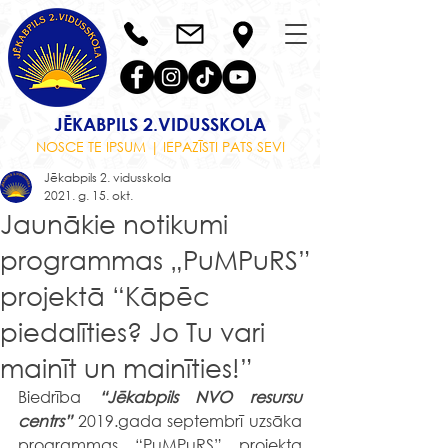
JĒKABPILS 2.VIDUSSKOLA
NOSCE TE IPSUM | IEPAZĪSTI PATS SEVI
Jēkabpils 2. vidusskola
2021. g. 15. okt.
Jaunākie notikumi
programmas „PuMPuRS”
projektā “Kāpēc
piedalīties? Jo Tu vari
mainīt un mainīties!”
Biedrība 
“Jēkabpils NVO resursu 
centrs”
 2019.gada septembrī uzsāka 
programmas “PuMPuRS” projekta 