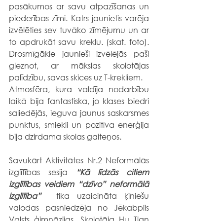
pasākumos ar savu atpazīšanas un 
piederības zīmi. Katrs jaunietis varēja 
izvēlēties sev tuvāko zīmējumu un ar 
to apdrukāt savu kreklu. (skat. foto). 
Drosmīgākie jaunieši izvēlējās paši 
gleznot, ar mākslas skolotājas 
palīdzību, savas skices uz T-krekliem.
Atmosfēra, kura valdīja nodarbību 
laikā bija fantastiska, jo klases biedri 
saliedējās, ieguva jaunus saskarsmes 
punktus, smiekli un pozitīva enerģija 
bija dzirdama skolas gaiteņos.
Savukārt Aktivitātes Nr.2 Neformālās 
izglītības sesija 
“Kā līdzās citiem 
izglītības veidiem “dzīvo” neformālā 
izglītība”
  tika uzaicināta ķīniešu 
valodas pasniedzēja no Jēkabpils 
Valsts ģimnāzijas. Skolotāja Hu Tian 