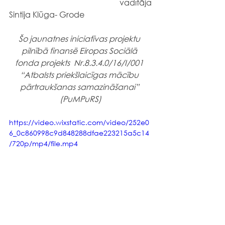
vadītāja
Sintija Klūga- Grode
Šo jaunatnes iniciatīvas projektu 
pilnībā finansē Eiropas Sociālā 
fonda projekts  Nr.8.3.4.0/16/I/001 
“Atbalsts priekšlaicīgas mācību 
pārtraukšanas samazināšanai” 
(PuMPuRS)
https://video.wixstatic.com/video/252e0
6_0c860998c9d848288dfae223215a5c14
/720p/mp4/file.mp4