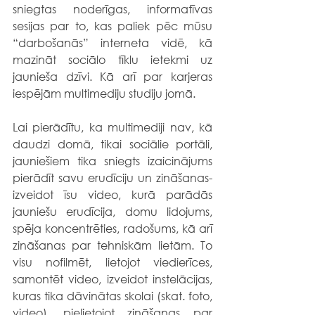
sniegtas noderīgas, informatīvas 
sesijas par to, kas paliek pēc mūsu 
“darbošanās” interneta vidē, kā 
mazināt sociālo tīklu ietekmi uz 
jaunieša dzīvi. Kā arī par karjeras 
iespējām multimediju studiju jomā.
Lai pierādītu, ka multimediji nav, kā 
daudzi domā, tikai sociālie portāli, 
jauniešiem tika sniegts izaicinājums 
pierādīt savu erudīciju un zināšanas- 
izveidot īsu video, kurā parādās 
jauniešu erudīcija, domu lidojums, 
spēja koncentrēties, radošums, kā arī 
zināšanas par tehniskām lietām. To 
visu nofilmēt, lietojot viedierīces, 
samontēt video, izveidot instelācijas, 
kuras tika dāvinātas skolai (skat. foto, 
video), pielietojot zināšanas par 