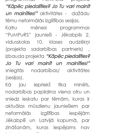
“Kāpēc piedalīties? Jo Tu vari mainīt 
un mainīties!” 
aktivitātes -  dažādu 
tēmu neformālās izglītības sesijas.
Katru mēnesi programmas 
“PuMPuRS” jaunieši - Jēkabpils 2. 
vidusskolas 10. klases audzēkņi 
(projekta sadarbības partneris) , 
izbauda projekta 
“Kāpēc piedalīties? 
Jo Tu vari mainīt un mainīties!” 
sniegtās nodarbības/ aktivitātes 
(sesijas).
Kā jau iepriekš tika minēts, 
nodarbības papildina viena otru un 
sniedz ieskatu par tēmām, kuras ir 
aktuālas mūsdienu jauniešiem par 
neformālās izglītības iespējām 
Jēkabpilī un Latvijā kopumā, par 
zināšanām, kuras iespējams nav 