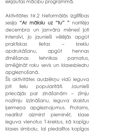
iekļautas mācību programmā.  
Aktivitātes Nr.2 Neformālās izglītības 
sesija 
“Ar mākslu uz “tu” ” 
noritēja 
decembra un janvāra mēnesī ļoti 
intensīvi, jo jaunieši vēlējās apgūt 
praktiskas lietas – kreklu 
apdrukāšanu, apgūt hennas 
zīmēšanas tehnikas pamatus, 
izmēģināt roku sevis un klasesbiedru 
apgleznošanā.
Šīs aktivitātes audzēkņu vidū ieguva 
ļoti lielu popularitāti. Jaunieši 
priecājās par zināšanām – zīmju 
nozīmju izzināšanu, ieguva skaistus 
ķermeņa apgleznojumus. Protams, 
nedrīkst aizmirst pieminēt, klase 
ieguva vienotus T-kreklus, kā kopīgu 
klases simbolu, lai piedalītos kopīgos 