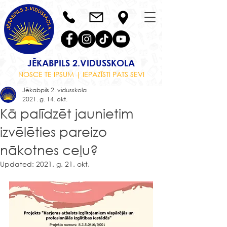
JĒKABPILS 2.VIDUSSKOLA
NOSCE TE IPSUM | IEPAZĪSTI PATS SEVI
Jēkabpils 2. vidusskola
2021. g. 14. okt.
Kā palīdzēt jaunietim
izvēlēties pareizo
nākotnes ceļu?
Updated:
2021. g. 21. okt.