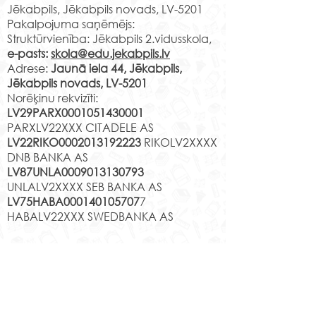
Jēkabpils, Jēkabpils novads, LV-5201
klašu...
Pakalpojuma saņēmējs:
Struktūrvienība: Jēkabpils 2.vidusskola,
e-pasts:
skola@edu.jekabpils.lv
Adrese:
Jaunā iela 44, Jēkabpils,
Jēkabpils novads, LV-5201
Norēķinu rekvizīti:
LV29PARX0001051430001
PARXLV22XXX CITADELE AS
LV22RIKO0002013192223
RIKOLV2XXXX
DNB BANKA AS
LV87UNLA0009013130793
UNLALV2XXXX SEB BANKA AS
LV75HABA000140105707
7
HABALV22XXX SWEDBANKA AS
Kontakti
Jēkabpils 2.vidusskola
Reģistrācijas Nr.
1013900258