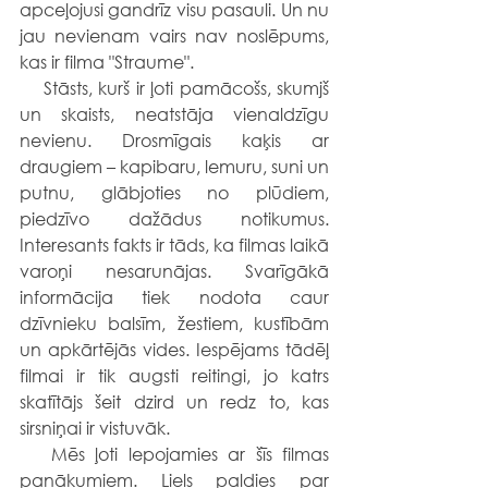
apceļojusi gandrīz visu pasauli. Un nu 
jau nevienam vairs nav noslēpums, 
kas ir filma "Straume".
    Stāsts, kurš ir ļoti pamācošs, skumjš 
un skaists, neatstāja vienaldzīgu 
nevienu. Drosmīgais kaķis ar 
draugiem – kapibaru, lemuru, suni un 
putnu, glābjoties no plūdiem, 
piedzīvo dažādus notikumus. 
Interesants fakts ir tāds, ka filmas laikā 
varoņi nesarunājas. Svarīgākā 
informācija tiek nodota caur 
dzīvnieku balsīm, žestiem, kustībām 
un apkārtējās vides. Iespējams tādēļ 
filmai ir tik augsti reitingi, jo katrs 
skatītājs šeit dzird un redz to, kas 
sirsniņai ir vistuvāk.
   Mēs ļoti lepojamies ar šīs filmas 
panākumiem. Liels paldies par 