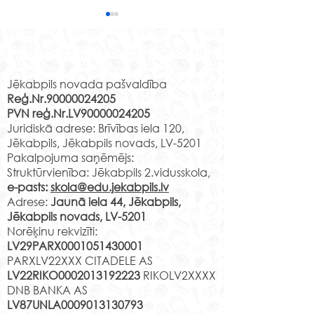
Mācību brauci
ceļojums laikā
Rekvizīti
kultūrā Daugavp
Izmantojot kultūriz
programmas “Latv
Jēkabpils novada pašvaldība
Reģ.Nr.90000024205
skolas soma” pi
PVN reģ.Nr.LV90000024205
4.u klases skolēni
2.e klases skolēni grāfa
Juridiskā adrese: Brīvības iela 120,
mācību ekskursijā
Borha valstībā
Jēkabpils, Jēkabpils novads, LV-5201
Daugavpili, kur...
Pakalpojuma saņēmējs:
Struktūrvienība: Jēkabpils 2.vidusskola,
e-pasts:
skola@edu.jekabpils.lv
Adrese:
Jaunā iela 44, Jēkabpils,
Jēkabpils novads, LV-5201
Norēķinu rekvizīti:
LV29PARX0001051430001
PARXLV22XXX CITADELE AS
LV22RIKO0002013192223
RIKOLV2XXXX
DNB BANKA AS
LV87UNLA0009013130793