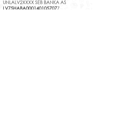
UNLALV2XXXX SEB BANKA AS
LV75HABA000140105707
7
HABALV22XXX SWEDBANKA AS
Kontakti
Jēkabpils 2.vidusskola
Reģistrācijas Nr.
1013900258
Jaunā iela 44, Jēkabpils, LV-5201,
Tālrunis
65232303
;
20364306
;
elektroniskais pasts
skola@edu.jekabpils.lv
Mājas lapa:
www.2vsk.edu.lv
Sīkdatņu privātuma politika
Piekļūstamības paziņojums