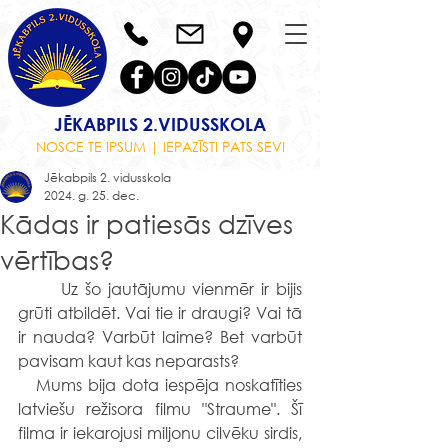
JĒKABPILS 2.VIDUSSKOLA
NOSCE TE IPSUM | IEPAZĪSTI PATS SEVI
Jēkabpils 2. vidusskola
2024. g. 25. dec.
Kādas ir patiesās dzīves
vērtības?
	Uz šo jautājumu vienmēr ir bijis 
grūti atbildēt. Vai tie ir draugi? Vai tā 
ir nauda? Varbūt laime? Bet varbūt 
pavisam kaut kas neparasts?
   Mums bija dota iespēja noskatīties 
latviešu režisora filmu "Straume". Šī 
filma ir iekarojusi miljonu cilvēku sirdis, 