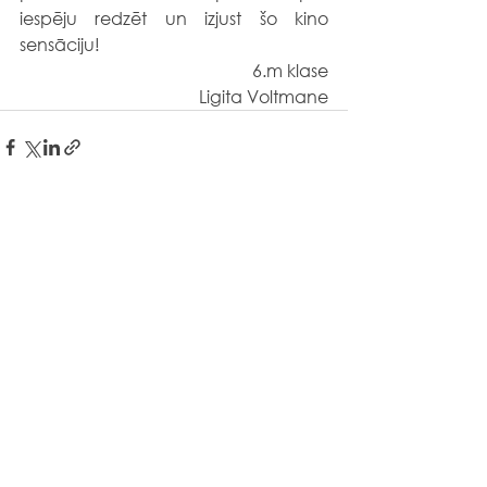
iespēju redzēt un izjust šo kino 
sensāciju!
6.m klase
Ligita Voltmane