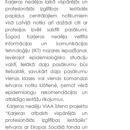
Karjeras nedēļas laikā vispārējās un 
profesionālās izglītības  iestādēs 
papildus centrālajiem notikumiem 
visā Latvijā notiks arī dažādi citi ar 
profesijas izvēli saistīti pasākumi. 
Šogad Karjeras nedēļa veltīta 
informācijas un komunikācijas 
tehnoloģiju (IKT) nozares iepazīšanai. 
Ievērojot epidemioloģisko situāciju 
valstī, lielākā daļa pasākumu būs 
tiešsaistē, savukārt daļa pasākumu 
vienas klases vai vienas komandas 
ietvaros notiks klātienē, ņemot vērā 
epidemiologu rekomendācijas un 
atbildīgo iestāžu rīkojumus.
 Karjeras nedēļu VIAA īsteno projekta 
“Karjeras atbalsts vispārējās un 
profesionālās izglītības iestādēs” 
ietvaros ar Eiropas Sociālā fonda un 