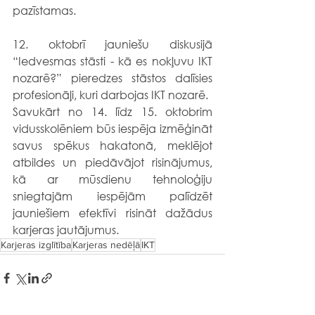
pazīstamas.
12. oktobrī jauniešu diskusijā 
“Iedvesmas stāsti - kā es nokļuvu IKT 
nozarē?” pieredzes stāstos dalīsies 
profesionāļi, kuri darbojas IKT nozarē.
Savukārt no 14. līdz 15. oktobrim 
vidusskolēniem būs iespēja izmēģināt 
savus spēkus hakatonā, meklējot 
atbildes un piedāvājot risinājumus, 
kā ar mūsdienu tehnoloģiju 
sniegtajām iespējām palīdzēt 
jauniešiem efektīvi risināt dažādus 
karjeras jautājumus.
Karjeras izglītība
Karjeras nedēļā
IKT