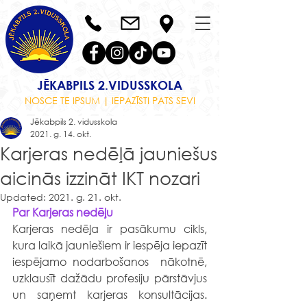
JĒKABPILS 2.VIDUSSKOLA
NOSCE TE IPSUM | IEPAZĪSTI PATS SEVI
Jēkabpils 2. vidusskola
2021. g. 14. okt.
Karjeras nedēļā jauniešus
aicinās izzināt IKT nozari
Updated:
2021. g. 21. okt.
Par Karjeras nedēļu
Karjeras nedēļa ir pasākumu cikls, 
kura laikā jauniešiem ir iespēja iepazīt 
iespējamo nodarbošanos  nākotnē, 
uzklausīt dažādu profesiju pārstāvjus 
un saņemt karjeras konsultācijas. 