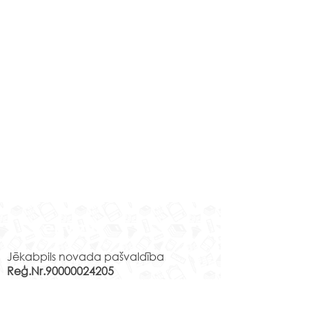
Rekvizīti
Jēkabpils novada pašvaldība
Reģ.Nr.90000024205
PVN reģ.Nr.LV90000024205
Juridiskā adrese: Brīvības iela 120,