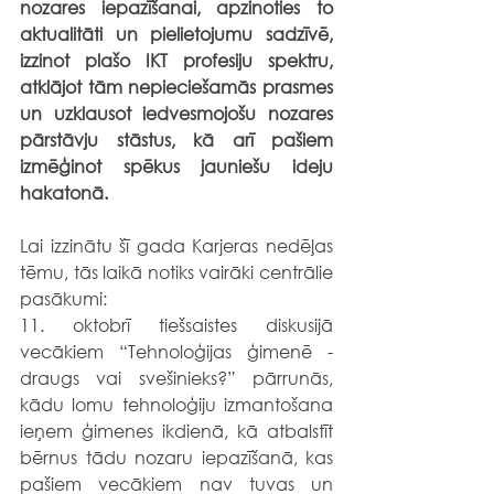
nozares iepazīšanai, apzinoties to 
aktualitāti un pielietojumu sadzīvē, 
izzinot plašo IKT profesiju spektru, 
atklājot tām nepieciešamās prasmes 
un uzklausot iedvesmojošu nozares 
pārstāvju stāstus, kā arī pašiem 
izmēģinot spēkus jauniešu ideju 
hakatonā.
Lai izzinātu šī gada Karjeras nedēļas 
tēmu, tās laikā notiks vairāki centrālie 
pasākumi:
11. oktobrī tiešsaistes diskusijā 
vecākiem “Tehnoloģijas ģimenē - 
draugs vai svešinieks?” pārrunās, 
kādu lomu tehnoloģiju izmantošana 
ieņem ģimenes ikdienā, kā atbalstīt 
bērnus tādu nozaru iepazīšanā, kas 
pašiem vecākiem nav tuvas un 