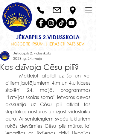
JĒKABPILS 2.VIDUSSKOLA
NOSCE TE IPSUM | IEPAZĪSTI PATS SEVI
Jēkabpils 2. vidusskola
2023. g. 24. maijs
Kas dzīvoja Cēsu pilī?
	Meklējot atbildi uz šo un vēl 
citiem jautājumiem, 4.m un 4.u klases 
skolēni 24. maijā, programmas 
“Latvijas skolas soma” ietvaros devās 
ekskursijā uz Cēsu pili atklāt tās 
slēptākos nostūrus un izjust viduslaiku 
auru. Ar senlaicīgiem sveču lukturiem 
rokās devāmies Cēsu pils mūros, lai 
iepazītos ar ikdienas dzīvi Livonijas 