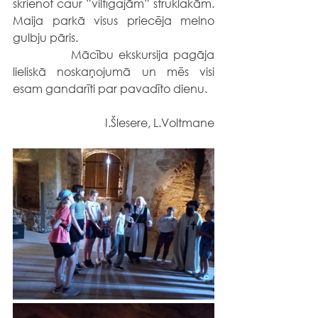
skrienot caur ”viltīgajām” strūklakām. 
Maija parkā visus priecēja melno 
gulbju pāris.
            Mācību ekskursija pagāja 
lieliskā noskaņojumā un mēs visi 
esam gandarīti par pavadīto dienu.
I.Šlesere, L.Voltmane