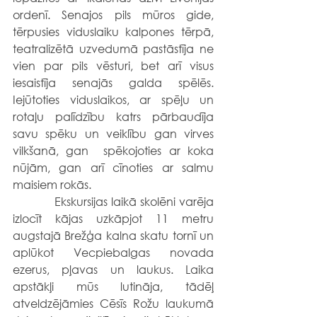
ordenī. Senajos pils mūros gide, 
tērpusies viduslaiku kalpones tērpā, 
teatralizētā uzvedumā pastāstīja ne 
vien par pils vēsturi, bet arī visus 
iesaistīja senajās galda spēlēs. 
Iejūtoties viduslaikos, ar spēļu un 
rotaļu palīdzību katrs pārbaudīja 
savu spēku un veiklību gan virves 
vilkšanā, gan  spēkojoties ar koka 
nūjām, gan arī cīnoties ar salmu 
maisiem rokās. 
            Ekskursijas laikā skolēni varēja 
izlocīt kājas uzkāpjot 11 metru 
augstajā Brežģa kalna skatu tornī un 
aplūkot Vecpiebalgas novada 
ezerus, pļavas un laukus. Laika 
apstākļi mūs lutināja, tādēļ 
atveldzējāmies Cēsīs Rožu laukumā 