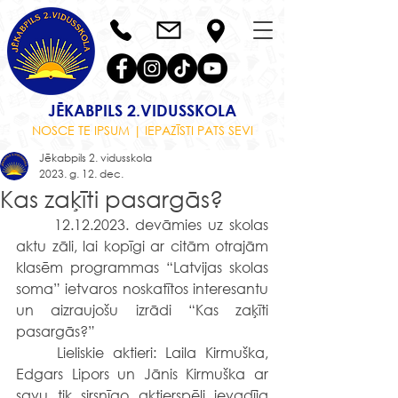
JĒKABPILS 2.VIDUSSKOLA
NOSCE TE IPSUM | IEPAZĪSTI PATS SEVI
Jēkabpils 2. vidusskola
2023. g. 12. dec.
Kas zaķīti pasargās?
	12.12.2023. devāmies uz skolas 
aktu zāli, lai kopīgi ar citām otrajām 
klasēm programmas “Latvijas skolas 
soma” ietvaros noskatītos interesantu 
un aizraujošu izrādi “Kas zaķīti 
pasargās?”
	Lieliskie aktieri: Laila Kirmuška, 
Edgars Lipors un Jānis Kirmuška ar 
savu tik sirsnīgo aktierspēli ievadīja 