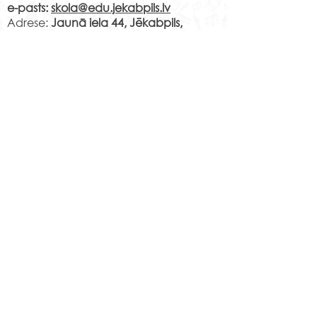
e-pasts:
skola@edu.jekabpils.lv
Adrese:
Jaunā iela 44, Jēkabpils,
Jēkabpils novads, LV-5201
Norēķinu rekvizīti:
LV29PARX0001051430001
PARXLV22XXX CITADELE AS
LV22RIKO0002013192223
RIKOLV2XXXX
DNB BANKA AS
LV87UNLA0009013130793
UNLALV2XXXX SEB BANKA AS
LV75HABA000140105707
7
HABALV22XXX SWEDBANKA AS
Kontakti
Jēkabpils 2.vidusskola
Reģistrācijas Nr.
1013900258
Jaunā iela 44, Jēkabpils, LV-5201,
Tālrunis
65232303
;
20364306
;
elektroniskais pasts