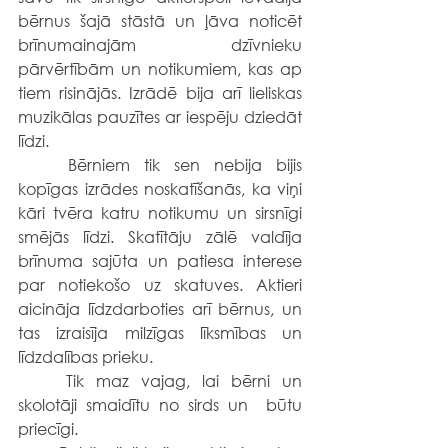
bērnus šajā stāstā un ļāva noticēt 
brīnumainajām dzīvnieku 
pārvērtībām un notikumiem, kas ap 
tiem risinājās. Izrādē bija arī lieliskas 
muzikālas pauzītes ar iespēju dziedāt 
līdzi.
	Bērniem tik sen nebija bijis 
kopīgas izrādes noskatīšanās, ka viņi 
kāri tvēra katru notikumu un sirsnīgi 
smējās līdzi. Skatītāju zālē valdīja 
brīnuma sajūta un patiesa interese 
par notiekošo uz skatuves. Aktieri 
aicināja līdzdarboties arī bērnus, un 
tas izraisīja milzīgas līksmības un 
līdzdalības prieku.
	Tik maz vajag, lai bērni un 
skolotāji smaidītu no sirds un  būtu 
priecīgi.