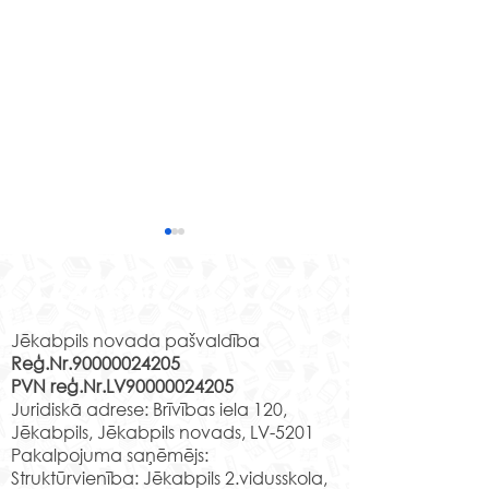
Izzinošas nodarbības
Līvānu stikla un
Rekvizīti
amatniecības centrā
15. aprīlī Jēkabpils 2.
vidusskolas 2.c klases skolēni
Jēkabpils novada pašvaldība
Reģ.Nr.90000024205
apmeklēja Līvānu stikla un
PVN reģ.Nr.LV90000024205
amatniecības centra
Muzejpedagoģ
Juridiskā adrese: Brīvības iela 120,
izzinošo nodarbību" Līvānu
nodarbība “Izzi
Jēkabpils, Jēkabpils novads, LV-5201
stikla...
Jēkabpili”.
Pakalpojuma saņēmējs:
Struktūrvienība: Jēkabpils 2.vidusskola,