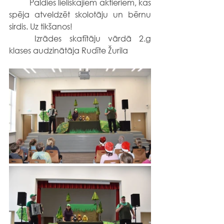
	Paldies lieliskajiem aktieriem, kas 
spēja atveldzēt skolotāju un bērnu 
sirdis. Uz tikšanos!
	Izrādes skatītāju vārdā 2.g 
klases audzinātāja Rudīte Žurila