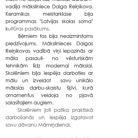
vadīja māksliniece Daiga Reiņikova. 
Keramikas meistarklase bija 
programmas "Latvijas skolas soma" 
k
ultūras pasākums
.
     Bērniem tas bija neaizmirstams 
piedzīvojums. Mākslinieces Daigas 
Reiņikovas vadībā viņi iepazinās ar 
māla pasauli- no vēsturiskām 
tehnikām līdz modernai mākslai. 
Skolēniem bija iespēja darboties ar 
mālu un izveidot  savu unikālo 
mākslas darbu-skaistu šķīvi, kurā 
ornamentus veidoja no pļavā 
salasītajiem augiem.
    Skolēniem ļoti patika praktiskā 
darbošanās un iespēja izgatavot 
savu dāvanu Māmiņdienai.