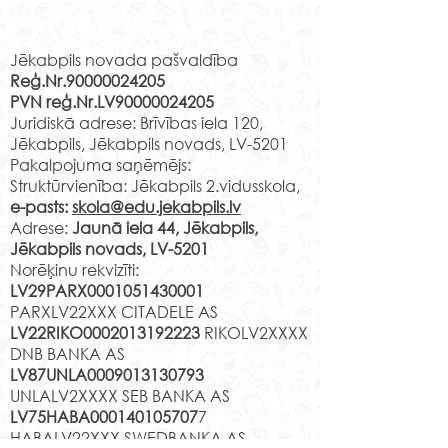
Rekvizīti
amatniecības centrā
15. aprīlī Jēkabpils 2.
vidusskolas 2.c klases skolēni
Jēkabpils novada pašvaldība
Reģ.Nr.90000024205
apmeklēja Līvānu stikla un
PVN reģ.Nr.LV90000024205
amatniecības centra
Muzejpedagoģ
Juridiskā adrese: Brīvības iela 120,
izzinošo nodarbību" Līvānu
nodarbība “Izzi
Jēkabpils, Jēkabpils novads, LV-5201
stikla...
Jēkabpili”.
Pakalpojuma saņēmējs:
Struktūrvienība: Jēkabpils 2.vidusskola,
e-pasts:
skola@edu.jekabpils.lv
Adrese:
Jaunā iela 44, Jēkabpils,
Jēkabpils novads, LV-5201
Norēķinu rekvizīti:
LV29PARX0001051430001
PARXLV22XXX CITADELE AS
LV22RIKO0002013192223
RIKOLV2XXXX
DNB BANKA AS
LV87UNLA0009013130793
UNLALV2XXXX SEB BANKA AS
LV75HABA000140105707
7
HABALV22XXX SWEDBANKA AS