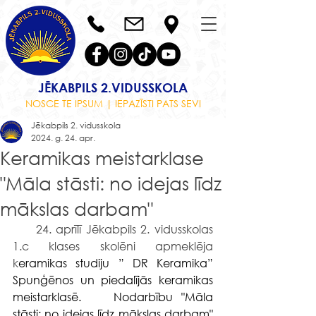
JĒKABPILS 2.VIDUSSKOLA
NOSCE TE IPSUM | IEPAZĪSTI PATS SEVI
Jēkabpils 2. vidusskola
2024. g. 24. apr.
Keramikas meistarklase
"Māla stāsti: no idejas līdz
mākslas darbam"
     24. aprīlī Jēkabpils 2. vidusskolas 
1.c klases skolēni apmeklēja 
k
eramikas studiju ” DR Keramika” 
Spunģēnos un piedalījās keramikas 
meistarklasē.    Nodarbību "Māla 
stāsti: no idejas līdz mākslas darbam" 