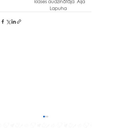
klases audzinātāja  Aija 
Lapuha                 
Izzinošas nodarbības
Līvānu stikla un