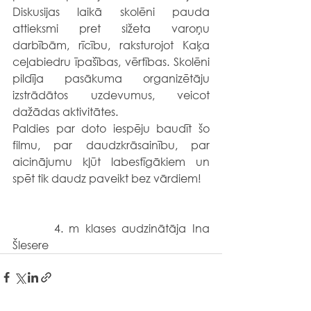
Diskusijas laikā skolēni pauda 
attieksmi pret sižeta varoņu 
darbībām, rīcību, raksturojot Kaķa 
ceļabiedru īpašības, vērtības. Skolēni 
pildīja pasākuma organizētāju 
izstrādātos uzdevumus, veicot 
dažādas aktivitātes.
Paldies par doto iespēju baudīt šo 
filmu, par daudzkrāsainību, par 
aicinājumu kļūt labestīgākiem un 
spēt tik daudz paveikt bez vārdiem!
       4. m klases audzinātāja Ina 
Šlesere         