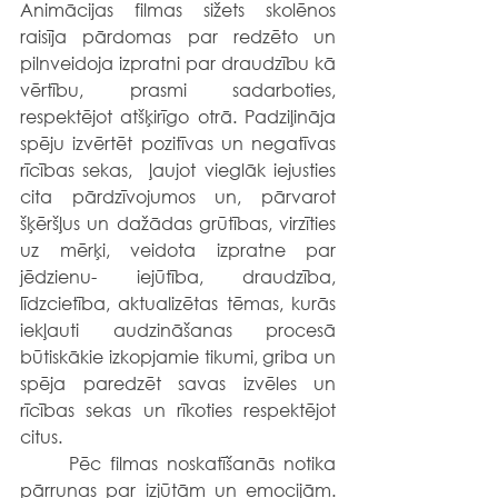
Animācijas filmas sižets skolēnos 
raisīja pārdomas par redzēto un 
pilnveidoja izpratni par draudzību kā 
vērtību, prasmi sadarboties, 
respektējot atšķirīgo otrā. Padziļināja 
spēju izvērtēt pozitīvas un negatīvas 
rīcības sekas,  ļaujot vieglāk iejusties 
cita pārdzīvojumos un, pārvarot 
šķēršļus un dažādas grūtības, virzīties 
uz mērķi, veidota izpratne par 
jēdzienu- iejūtība, draudzība, 
līdzcietība, aktualizētas tēmas, kurās 
iekļauti audzināšanas procesā 
būtiskākie izkopjamie tikumi, griba un 
spēja paredzēt savas izvēles un 
rīcības sekas un rīkoties respektējot 
citus.
	Pēc filmas noskatīšanās notika 
pārrunas par izjūtām un emocijām. 