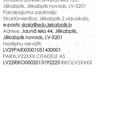
mācību ekskursijā
Borha valstībā
Jēkabpils, Jēkabpils novads, LV-5201
Daugavpili, kur...
Pakalpojuma saņēmējs:
Struktūrvienība: Jēkabpils 2.vidusskola,
e-pasts:
skola@edu.jekabpils.lv
Adrese:
Jaunā iela 44, Jēkabpils,
Jēkabpils novads, LV-5201
Norēķinu rekvizīti:
LV29PARX0001051430001
PARXLV22XXX CITADELE AS
LV22RIKO0002013192223
RIKOLV2XXXX
DNB BANKA AS
LV87UNLA0009013130793
UNLALV2XXXX SEB BANKA AS
LV75HABA000140105707
7
HABALV22XXX SWEDBANKA AS
Kontakti
Jēkabpils 2.vidusskola
Reģistrācijas Nr.
1013900258