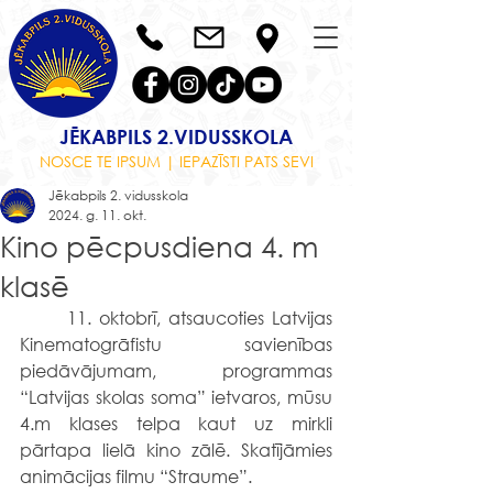
JĒKABPILS 2.VIDUSSKOLA
NOSCE TE IPSUM | IEPAZĪSTI PATS SEVI
Jēkabpils 2. vidusskola
2024. g. 11. okt.
Kino pēcpusdiena 4. m
klasē
	11. oktobrī, atsaucoties Latvijas 
Kinematogrāfistu savienības 
piedāvājumam, programmas 
“Latvijas skolas soma” ietvaros, mūsu 
4.m klases telpa kaut uz mirkli 
pārtapa lielā kino zālē. Skatījāmies 
animācijas filmu “Straume”.