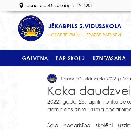
Jaunā iela 44, Jēkabpils, LV-5201
JĒKABPILS 2.VIDUSSKOLA
NOSCE TE IPSUM | IEPAZĪSTI PATS SEVI
GALVENĀ
PAR SKOLU
UZŅEMŠANA
Jēkabpils 2. vidusskola
2022. g. 20. 
Koka daudzvei
2022. gada 28. aprīlī notika Jēk
darbnīcas izbraukuma nodarbība
Šajā nodarbībā skolēni uzz