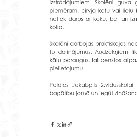
izstrādājumiem. Skolēni guva 
piemēram, cirvja kātu vai lielu 
notiek darbs ar koku, bet arī iz
koka.
Skolēni darbojās praktiskajās no
to darinājumus. Audzēkņiem ti
kātu paraugus, lai censtos atpaz
pielietojumu.
Paldies Jēkabpils 2.vidusskola
bagātību jomā un iegūt zināšanas