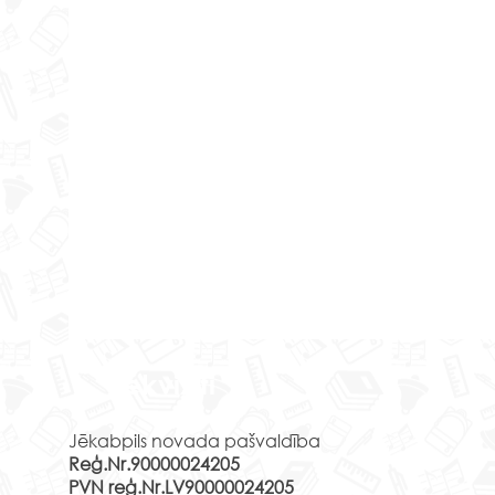
Senā
Rekvizīti
Ir k
Ir pa
Jēkabpils novada pašvaldība
peln
Reģ.Nr.90000024205
klase
PVN reģ.Nr.LV90000024205