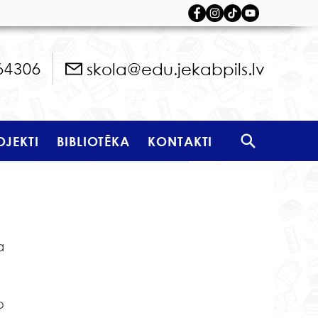
skola@edu.jekabpils.lv
64306
OJEKTI
BIBLIOTĒKA
KONTAKTI
 
 