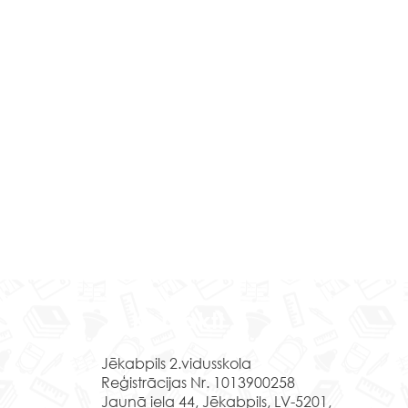
s spēles “Sēļu sētā”
Kontakti
lāt mācību gada noslēgums.
veikts liels darbs un esam
Jēkabpils 2.vidusskola
ījuši atpūtu savu draugu un
Reģistrācijas Nr. 1013900258
sbiedru lokā. Tik sen
Jaunā iela 44, Jēkabpils, LV-5201,