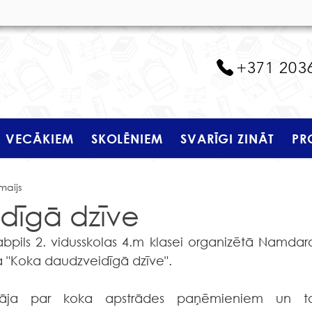
+371 203
VECĀKIEM
SKOLĒNIEM
SVARĪGI ZINĀT
PR
maijs
dīgā dzīve
abpils 2. vidusskolas 4.m klasei organizētā Namdara
 "Koka daudzveidīgā dzīve".
ināja par koka apstrādes paņēmieniem un to