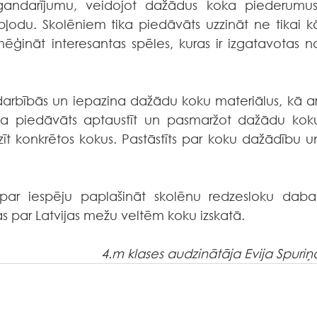
gandarījumu, veidojot dažādus koka piederumus,
bļodu. Skolēniem tika piedāvāts uzzināt ne tikai kā
mēģināt interesantas spēles, kuras ir izgatavotas no
darbībās un iepazina dažādu koku materiālus, kā arī
ka piedāvāts aptaustīt un pasmaržot dažādu koku
īt konkrētos kokus. Pastāstīts par koku dažādību un
i par iespēju paplašināt skolēnu redzesloku dabas
 par Latvijas mežu veltēm koku izskatā.
4.m klases audzinātāja Evija Spuriņ