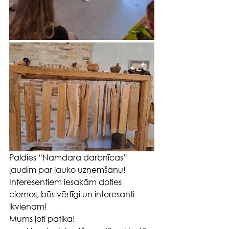
Paldies “Namdara darbnīcas” 
ļaudīm par jauko uzņemšanu! 
Interesentiem iesakām doties 
ciemos, būs vērtīgi un interesanti 
ikvienam!
Mums ļoti patika!