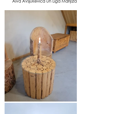
Aiva Avsjukeviča un Līga Marķīza