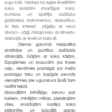
sugu koki. Veidoja no egles ēvelētām 
koka skaidām smaržīgas koka  
bumbas un izpētīja dažādus 
galdnieka instrumentus, darbarīkus. 
Ar lielu interesi  zāģēja ar veco 
divroci – zāģi, mizoja koku ar slīmestu, 
darbojās ar ēveli un kala sili.
	Dienas garumā neizpalika 
zinātkāre un jautrība dažādās 
atrakcijās. Gājām ar koka kājām, 
šūpojāmies un braucām pa troses 
ceļu, devāmies pastaigā pa meža 
pastaiga taku un kopīgās sarunās 
vienojāmies pie ugunskura īpaši tam 
radītā telpā.
Izbaudījām brīnišķīgu sarunu par 
kokiem, minējām mīklas, pielaikojām 
vīzes, smaržojām kadiķa koka 
plāksnītes un baudījā gardu 