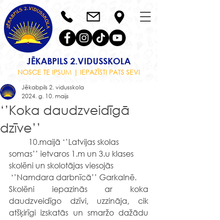
JĒKABPILS 2.VIDUSSKOLA
NOSCE TE IPSUM | IEPAZĪSTI PATS SEVI
Jēkabpils 2. vidusskola
2024. g. 10. maijs
‘’Koka daudzveidīgā
dzīve’’
	10.maijā ‘’Latvijas skolas 
somas’’ ietvaros 1.m un 3.u klases 
skolēni un skolotājas viesojās 
 ‘’Namdara darbnīcā’’ Garkalnē.
Skolēni iepazinās ar koka 
daudzveidīgo dzīvi, uzzināja, cik 
atšķirīgi izskatās un smaržo dažādu 