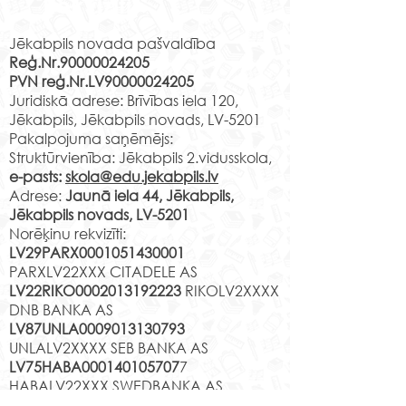
Rekvizīti
kultūrā Daugavp
Izmantojot kultūriz
programmas “Latv
Jēkabpils novada pašvaldība
Reģ.Nr.90000024205
skolas soma” pi
PVN reģ.Nr.LV90000024205
4.u klases skolēni
2.e klases skolēni grāfa
Juridiskā adrese: Brīvības iela 120,
mācību ekskursijā
Borha valstībā
Jēkabpils, Jēkabpils novads, LV-5201
Daugavpili, kur...
Pakalpojuma saņēmējs:
Struktūrvienība: Jēkabpils 2.vidusskola,
e-pasts:
skola@edu.jekabpils.lv
Adrese:
Jaunā iela 44, Jēkabpils,
Jēkabpils novads, LV-5201
Norēķinu rekvizīti:
LV29PARX0001051430001
PARXLV22XXX CITADELE AS
LV22RIKO0002013192223
RIKOLV2XXXX
DNB BANKA AS
LV87UNLA0009013130793
UNLALV2XXXX SEB BANKA AS
LV75HABA000140105707
7
HABALV22XXX SWEDBANKA AS