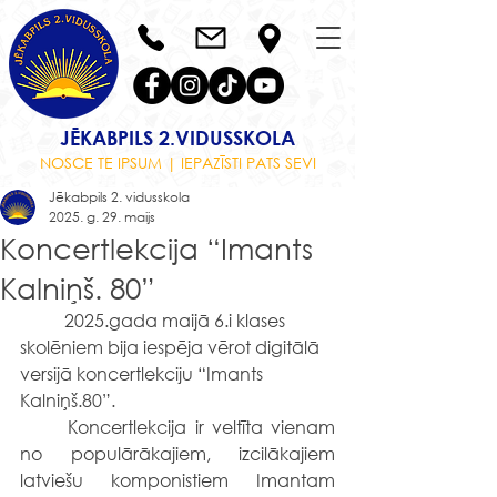
JĒKABPILS 2.VIDUSSKOLA
NOSCE TE IPSUM | IEPAZĪSTI PATS SEVI
Jēkabpils 2. vidusskola
2025. g. 29. maijs
Koncertlekcija “Imants
Kalniņš. 80”
	2025.gada maijā 6.i klases 
skolēniem bija iespēja vērot digitālā 
versijā koncertlekciju “Imants 
Kalniņš.80”.
	Koncertlekcija ir veltīta vienam 
no populārākajiem, izcilākajiem 
latviešu komponistiem Imantam 