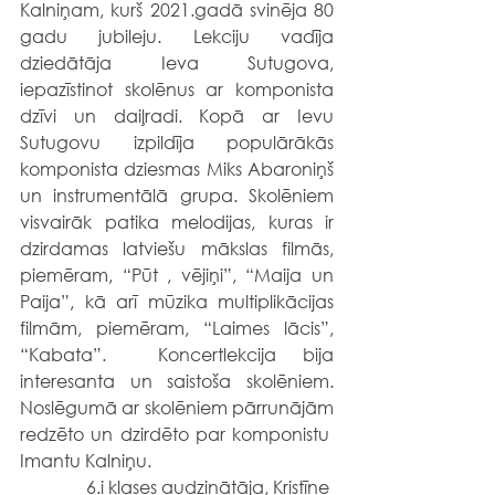
Kalniņam, kurš 2021.gadā svinēja 80 
gadu jubileju. Lekciju vadīja 
dziedātāja Ieva Sutugova, 
iepazīstinot skolēnus ar komponista 
dzīvi un daiļradi. Kopā ar Ievu 
Sutugovu izpildīja populārākās 
komponista dziesmas Miks Abaroniņš 
un instrumentālā grupa. Skolēniem 
visvairāk patika melodijas, kuras ir 
dzirdamas latviešu mākslas filmās, 
piemēram, “Pūt , vējiņi”, “Maija un 
Paija”, kā arī mūzika multiplikācijas 
filmām, piemēram, “Laimes lācis”, 
“Kabata”.  Koncertlekcija bija 
interesanta un saistoša skolēniem. 
Noslēgumā ar skolēniem pārrunājām 
redzēto un dzirdēto par komponistu  
Imantu Kalniņu.
6.i klases audzinātāja, Kristīne 