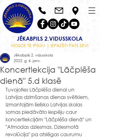
JĒKABPILS 2.VIDUSSKOLA
NOSCE TE IPSUM | IEPAZĪSTI PATS SEVI
Jēkabpils 2. vidusskola
2022. g. 6. janv.
Koncertlekcija "Lāčplēša
dienā" 5.d klasē
Tuvojoties Lāčplēša dienai un 
Latvijas dzimšanas dienas svētkiem, 
izmantojām lielisko Latvijas skolas 
somas piedāvāto iespēju caur 
koncertlekcijām "Lāčplēša dienā" un 
"Atmodas dziesmas. Dziesmotā 
revolūcija" pa atslēgas caurumu 