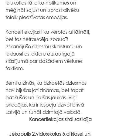
ielūkoties tā laika notikumos un 
mēģināt sajust un izprast cilvēku 
tolaik piedzīvotās emocijas. 
Koncertlekcijas tika vērotas attālināti, 
bet tas netraucēja izbaudīt 
izskanējušo dziesmu skaistumu un 
ieklausīties lektoru aizrautīgajā 
stāstījumā par dažādiem vēstures 
faktiem.
Bērni atzinās, ka dzirdētās dziesmas 
nav bijušas ļoti zināmas, bet tāpat 
patikušas un likušās jaukas. Viņi 
priecājas, ka ir iespēja dzīvot brīvā 
Latvijā un runāt dzimtajā valodā. 
Koncertlekcijas sirdi sasildīja
Jēkabpils 2.vidusskolas 5.d klasei un 