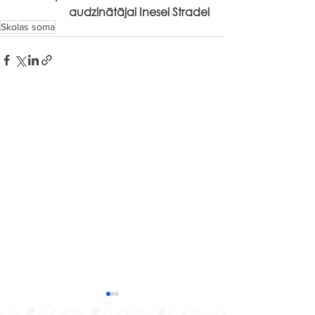
audzinātājai Inesei Stradei
Skolas soma
Senās spēles “Sēļu sētā”