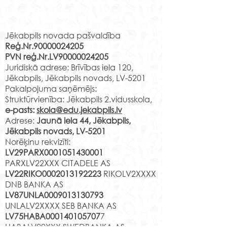
Ir klāt mācību gada
Rekvizīti
noslēgums. Ir paveikts liels
Jēkabpils novada pašvaldība
darbs un esam pelnījuši
Reģ.Nr.90000024205
atpūtu savu draugu un
PVN reģ.Nr.LV90000024205
klasesbiedru lokā. Tik sen
Nacionālā bot
Juridiskā adrese: Brīvības iela 120,
neesam kopā...
dārza apmeklē
Jēkabpils, Jēkabpils novads, LV-5201
Pakalpojuma saņēmējs:
Struktūrvienība: Jēkabpils 2.vidusskola,
e-pasts:
skola@edu.jekabpils.lv
Adrese:
Jaunā iela 44, Jēkabpils,
Jēkabpils novads, LV-5201
Norēķinu rekvizīti:
LV29PARX0001051430001
PARXLV22XXX CITADELE AS
LV22RIKO0002013192223
RIKOLV2XXXX
DNB BANKA AS
LV87UNLA0009013130793
UNLALV2XXXX SEB BANKA AS
LV75HABA000140105707
7
HABALV22XXX SWEDBANKA AS