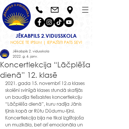
JĒKABPILS 2.VIDUSSKOLA
NOSCE TE IPSUM | IEPAZĪSTI PATS SEVI
Jēkabpils 2. vidusskola
2022. g. 6. janv.
Koncertlekcija “Lāčplēša
dienā” 12. klasē
2021. gada 15. novembrī 12.a klases 
skolēni svinīgā klases stundā skatījās 
un baudīja tiešsaistes koncertlekciju 
“Lāčplēša dienā”, kuru radīja Jānis 
Ķirsis kopā ar Rūtu Dūdumu-Ķirsi. 
Koncertlekcija bija ne tikai izglītojoša 
un muzikāla, bet arī emocionāla un 