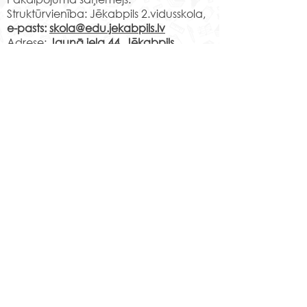
Struktūrvienība: Jēkabpils 2.vidusskola,
e-pasts:
skola@edu.jekabpils.lv
Adrese:
Jaunā iela 44, Jēkabpils,
Jēkabpils novads, LV-5201
Norēķinu rekvizīti:
LV29PARX0001051430001
PARXLV22XXX CITADELE AS
LV22RIKO0002013192223
RIKOLV2XXXX
DNB BANKA AS
LV87UNLA0009013130793
UNLALV2XXXX SEB BANKA AS
LV75HABA000140105707
7
HABALV22XXX SWEDBANKA AS
Kontakti
Jēkabpils 2.vidusskola
Reģistrācijas Nr.
1013900258
Jaunā iela 44, Jēkabpils, LV-5201,
Tālrunis
65232303
;
20364306
;