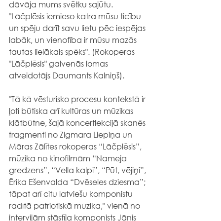
dāvāja mums svētku sajūtu. 
"Lāčplēsis iemieso katra mūsu ticību 
un spēju darīt savu lietu pēc iespējas 
labāk, un vienotība ir mūsu mazās 
tautas lielākais spēks". (Rokoperas 
"Lāčplēsis" galvenās lomas 
atveidotājs Daumants Kalniņš). 
"Tā kā vēsturisko procesu kontekstā ir 
ļoti būtiska arī kultūras un mūzikas 
klātbūtne, šajā koncertlekcijā skanēs 
fragmenti no Zigmara Liepiņa un 
Māras Zālītes rokoperas “Lāčplēsis”, 
mūzika no kinofilmām “Nameja 
gredzens”, “Vella kalpi”, “Pūt, vējiņi”, 
Ērika Ešenvalda “Dvēseles dziesma”; 
tāpat arī citu latviešu komponistu 
radītā patriotiskā mūzika," vienā no 
intervijām stāstīja komponists Jānis 