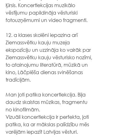
Ķirsis. Koncertlekcijas muzikālo 
vēstījumu papildināja vēsturiski 
fotouzņēmumi un video fragmenti.
12. a klases skolēni iepazina arī 
Ziemassvētku kauju muzeja 
ekspozīciju un uzzināja ko vairāk par 
Ziemassvētku kauju vēsturisko nozīmi, 
to atainojumu literatūrā, mūzikā un 
kino, Lāčplēša dienas svinēšanas 
tradīcijām.
Man ļoti patika koncertlekcija. Bija 
daudz skaistas mūzikas, fragmentu 
no kinofilmām. 
Vizuāli koncertlekcija ir perfekta, ļoti 
patika, ka ar mākslas palīdzību mēs 
varējām iepazīt Latvijas vēsturi.