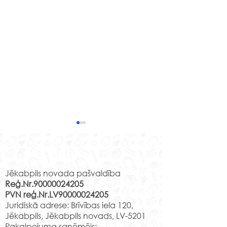
Senās spēles “Sēļu sētā”
Ir klāt mācību gada
Rekvizīti
noslēgums. Ir paveikts liels
Jēkabpils novada pašvaldība
darbs un esam pelnījuši
Reģ.Nr.90000024205
atpūtu savu draugu un
PVN reģ.Nr.LV90000024205
klasesbiedru lokā. Tik sen
Nacionālā bot
Juridiskā adrese: Brīvības iela 120,
neesam kopā...
dārza apmeklē
Jēkabpils, Jēkabpils novads, LV-5201
Pakalpojuma saņēmējs: