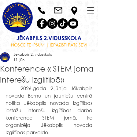
JĒKABPILS 2.VIDUSSKOLA
NOSCE TE IPSUM | IEPAZĪSTI PATS SEVI
Jēkabpils 2. vidusskola
11. jūn.
Konference « STEM joma
interešu izglītībā»
	2026.gada 2.jūnijā Jēkabpils 
novada Bērnu un jauniešu centrā 
notika Jēkabpils novada izglītības 
iestāžu interešu izglītības darba 
konference STEM jomā, ko 
organizēja Jēkabpils novada 
Izglītības pārvalde.