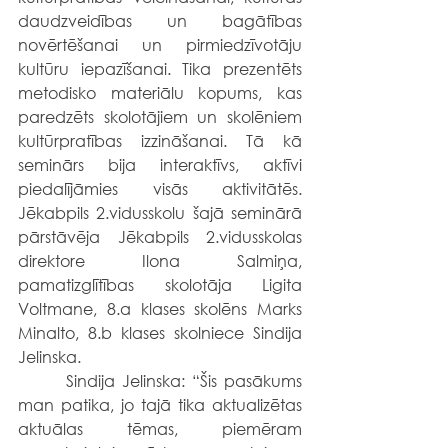
daudzveidības un bagātības 
novērtēšanai un pirmiedzīvotāju 
kultūru iepazīšanai. Tika prezentēts 
metodisko materiālu kopums, kas 
paredzēts skolotājiem un skolēniem 
kultūrpratības izzināšanai. Tā kā 
seminārs bija interaktīvs, aktīvi 
piedalījāmies visās aktivitātēs. 
Jēkabpils 2.vidusskolu šajā seminārā 
pārstāvēja Jēkabpils 2.vidusskolas 
direktore Ilona Salmiņa, 
pamatizglītības skolotāja Ligita 
Voltmane, 8.a klases skolēns Marks 
Minalto, 8.b klases skolniece Sindija 
Jelinska.
       Sindija Jelinska: “Šis pasākums 
man patika, jo tajā tika aktualizētas 
aktuālas tēmas, piemēram 