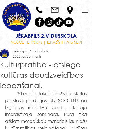
JĒKABPILS 2.VIDUSSKOLA
NOSCE TE IPSUM | IEPAZĪSTI PATS SEVI
Jēkabpils 2. vidusskola
2023. g. 30. marts
Kultūrpratība - atslēga
kultūras daudzveidības
iepazīšanai.
	30.martā Jēkabpils 2.vidusskolas 
pārstāvji piedalījās UNESCO LNK un 
Izglītības iniciatīvu centra rīkotajā 
interaktīvajā seminārā, kurā tika 
atklāts metodiskais materiāls jauniešu 
kultūrpratības veicināšanai, kultūras 