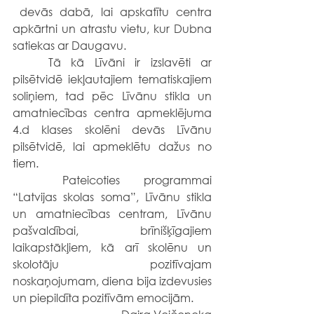
 devās dabā, lai apskatītu centra 
apkārtni un atrastu vietu, kur Dubna 
satiekas ar Daugavu.
	Tā kā Līvāni ir izslavēti ar 
pilsētvidē iekļautajiem tematiskajiem 
soliņiem, tad pēc Līvānu stikla un 
amatniecības centra apmeklējuma 
4.d klases skolēni devās Līvānu 
pilsētvidē, lai apmeklētu dažus no 
tiem.
	Pateicoties programmai 
“Latvijas skolas soma”, Līvānu stikla 
un amatniecības centram, Līvānu 
pašvaldībai, brīnišķīgajiem 
laikapstākļiem, kā arī skolēnu un 
skolotāju pozitīvajam 
noskaņojumam, diena bija izdevusies 
un piepildīta pozitīvām emocijām.