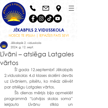
JĒKABPILS 2.VIDUSSKOLA
NOSCE TE IPSUM | IEPAZĪSTI PATS SEVI
Jēkabpils 2. vidusskola
2024. g. 12. sept.
Līvāni – atslēga Latgales
vārtos
	Šī gada 12.septembrī Jēkabpils 
2.vidusskolas 4.d klases skolēni devās 
uz Līvāniem, pilsētu, ko mēdz dēvēt 
par atslēgu Latgales vārtos.
	Šīs dienas mērķis bija apmeklēt 
programmā “Latvijas skolas soma” 
iekļauto Līvānu stikla un 