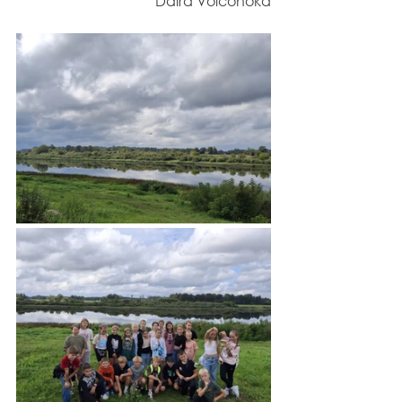
Daira Voičonoka