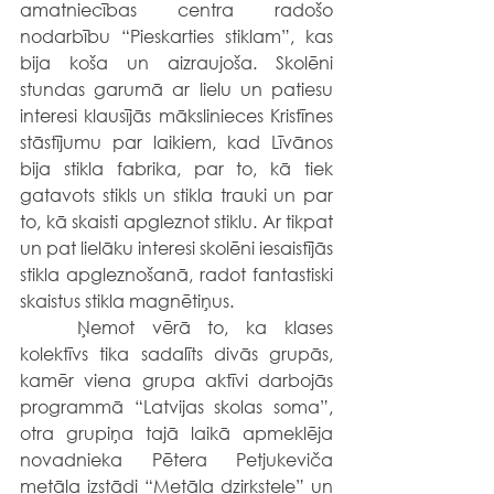
amatniecības centra radošo 
nodarbību “Pieskarties stiklam”, kas 
bija koša un aizraujoša. Skolēni 
stundas garumā ar lielu un patiesu 
interesi klausījās mākslinieces Kristīnes 
stāstījumu par laikiem, kad Līvānos 
bija stikla fabrika, par to, kā tiek 
gatavots stikls un stikla trauki un par 
to, kā skaisti apgleznot stiklu. Ar tikpat 
un pat lielāku interesi skolēni iesaistījās 
stikla apgleznošanā, radot fantastiski 
skaistus stikla magnētiņus.
	Ņemot vērā to, ka klases 
kolektīvs tika sadalīts divās grupās, 
kamēr viena grupa aktīvi darbojās 
programmā “Latvijas skolas soma”, 
otra grupiņa tajā laikā apmeklēja 
novadnieka Pētera Petjukeviča 
metāla izstādi “Metāla dzirkstele” un 