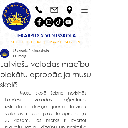
JĒKABPILS 2.VIDUSSKOLA
NOSCE TE IPSUM | IEPAZĪSTI PATS SEVI
Jēkabpils 2. vidusskola
11. maijs
Latviešu valodas mācību
plakātu aprobācija mūsu
skolā
	Mūsu skolā šobrīd norisinās 
Latviešu valodas aģentūras 
izstrādāto deviņu jauno latviešu 
valodas mācību plakātu aprobācija 
3. klasēm. Tās mērķis ir izvērtēt 
plakātu saturu, dizainu un praktisko 