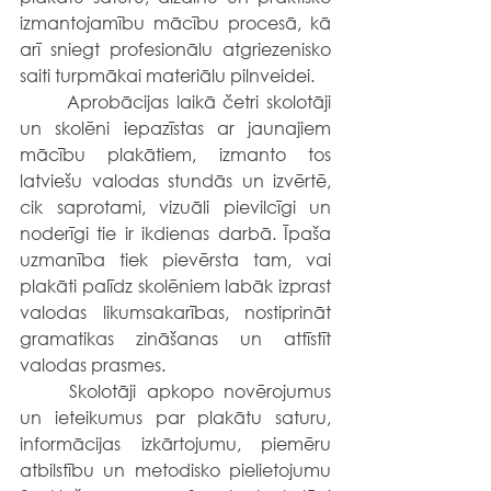
izmantojamību mācību procesā, kā 
arī sniegt profesionālu atgriezenisko 
saiti turpmākai materiālu pilnveidei.
	Aprobācijas laikā četri skolotāji 
un skolēni iepazīstas ar jaunajiem 
mācību plakātiem, izmanto tos 
latviešu valodas stundās un izvērtē, 
cik saprotami, vizuāli pievilcīgi un 
noderīgi tie ir ikdienas darbā. Īpaša 
uzmanība tiek pievērsta tam, vai 
plakāti palīdz skolēniem labāk izprast 
valodas likumsakarības, nostiprināt 
gramatikas zināšanas un attīstīt 
valodas prasmes.
	Skolotāji apkopo novērojumus 
un ieteikumus par plakātu saturu, 
informācijas izkārtojumu, piemēru 
atbilstību un metodisko pielietojumu 