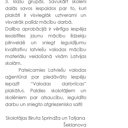
3. klašu grupās. Savukārt skolēni 
dalās savos iespaidos par to, kuri 
plakāti ir visvieglāk uztverami un 
visvairāk palīdz mācību darbā.
Dalība aprobācijā ir vērtīga iespēja 
iesaistīties jaunu mācību līdzekļu 
pilnveidē un sniegt ieguldījumu 
kvalitatīvu latviešu valodas mācību 
materiālu veidošanā visām Latvijas 
skolām.
	Pateicamies Latviešu valodas 
aģentūrai par piedāvāto iespēju 
iepazīt “Valodas darbnīcas” 
plakātus. Paldies skolotājiem un 
skolēniem par atsaucību, ieguldīto 
darbu un sniegto atgriezenisko saiti!
Skolotājas Biruta Sprindža un Tatjana 
Šeklanova