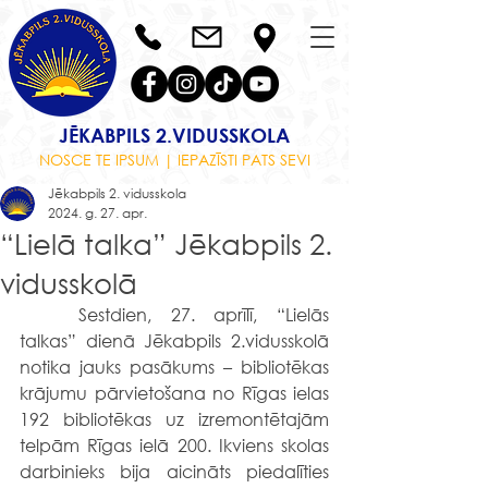
JĒKABPILS 2.VIDUSSKOLA
NOSCE TE IPSUM | IEPAZĪSTI PATS SEVI
Jēkabpils 2. vidusskola
2024. g. 27. apr.
“Lielā talka” Jēkabpils 2.
vidusskolā
	Sestdien, 27. aprīlī, “Lielās 
talkas” dienā Jēkabpils 2.vidusskolā 
notika jauks pasākums – bibliotēkas 
krājumu pārvietošana no Rīgas ielas 
192 bibliotēkas uz izremontētajām 
telpām Rīgas ielā 200. Ikviens skolas 
darbinieks bija aicināts piedalīties 