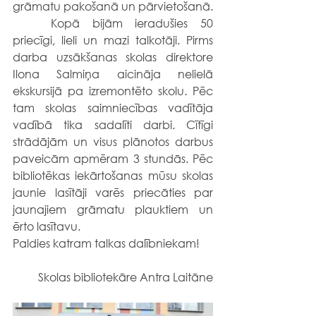
grāmatu pakošanā un pārvietošanā.
	Kopā bijām ieradušies 50 
priecīgi, lieli un mazi talkotāji. Pirms 
darba uzsākšanas skolas direktore 
Ilona Salmiņa aicināja nelielā 
ekskursijā pa izremontēto skolu. Pēc 
tam skolas saimniecības vadītāja 
vadībā tika sadalīti darbi. Cītīgi 
strādājām un visus plānotos darbus 
paveicām apmēram 3 stundās. Pēc 
bibliotēkas iekārtošanas mūsu skolas 
jaunie lasītāji varēs priecāties par 
jaunajiem grāmatu plauktiem un 
ērto lasītavu.
Paldies katram talkas dalībniekam!
Skolas bibliotekāre Antra Laitāne