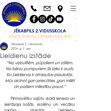
JĒKABPILS 2.VIDUSSKOLA
NOSCE TE IPSUM | IEPAZĪSTI PATS SEVI
Jēkabpils 2. vidusskola
2024. g. 2. apr.
Lieldienu izstāde
“No vizbulītēm, pūpoliem un zālēm,
No bērzu pumpuriem šis laiks ir austs,
Ko Lieldienas ir atnesušas plaukstās,
Mūs aicinot gan priecāties ,gan mīlēt
Un pašiem mīlestību paust.”
     Pirmssvētku sajūtu skolā ienesa un 
iekrāsoja košās, skolēnu un vecāku 
rokām izlolotās Lieldienu 