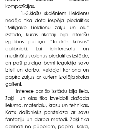
kompozīcijas.
     1.-3.klašu skolēniem Lieldienu 
nedēļā tika dota iespēja piedalīties 
“Mīlīgāko Lieldienu zaķu un olu” 
izstādē, kuras rīkotāji bija interešu 
izglītības pulciņa “Jautrās krāsas” 
dalībnieki. Lai ieinteresētu un 
mudinātu skolēnus piedalīties izstādē, 
arī paši pulciņa bērni ieguldīja savu 
iztēli un darbu, veidojot kartona un 
papīra zaķus ,ar kuriem izrotāja skolas 
gaiteni.
      Interese par šo izstādu bija liela. 
Zaķi  un olas tika izveidoti dažāda 
lieluma, materiālu, krāsu un tehnikas. 
Katrs dalībnieks pārsteidza ar savu 
fantāziju un darba metodi. Zaķi tika 
darināti no pūpoliem, papīra, koka, 