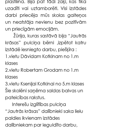
plastilīna. Bija pat tādi zaķi, kas tika 
uzadīti vai uztamborēti. Visi izstādes 
darbi priecēja mūs skolas gaiteņos 
un neatstāja nevienu bez pozitīvām 
un priecīgām emocijām.
      Žūrija, kuras sastāvā bija “Jautrās 
krāsas” pulciņa bērni ,izpētot katru 
izstādē iesniegto darbu, piešķīra :
1.vietu Dāvidam Kotkinam no 1.m 
klases
2.vietu Robertam Grodam no 1.m 
klases
3.vietu Ksenijai Kotkinai no 5.m klases
Šie skolēni saņēma saldas balvas un 
pateicības rakstus.
      Interešu izglītības pulciņa 
“Jautrās krāsas” dalībnieki saka lielu 
paldies ikvienam izstādes 
dalībniekam par ieguldīto darbu, 