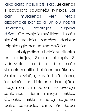
laika gaitā ir bijusi atšķirīga
. Lieldienas 
ir pavasara saulgriežu svinības
. Lai 
gan mūsdienās vien retais 
aizdomājas par zaķa un olu nozīmi 
Lieldienās, tradīcijas turpina 
dzīvot.
Gatavojoties svētkiem, 1.klašu 
skolēni veidoja radošos darbus: 
telpiskas gleznas un kompozīcijas.
Lai atgādinātu Lieldienu rituālus 
un tradīcijas, 2.aprīlī Jēkabpils 2. 
vidusskolas 1.a b c d e klašu 
skolēniem notika Lieldienu pasākums. 
Skolēni uzzināja, kas ir Lielā diena, 
iepazinās ar Lieldienu tradīcijām, 
ticējumiem un rituāliem, ko ievēroja 
senlatvieši. Bērni minēja mīklas. 
Čaklākie mīklu minētāji saņēma 
balvā šokolādes oliņu. Visi kopā 