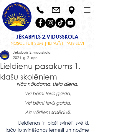
JĒKABPILS 2.VIDUSSKOLA
NOSCE TE IPSUM | IEPAZĪSTI PATS SEVI
Jēkabpils 2. vidusskola
2024. g. 2. apr.
Lieldienu pasākums 1.
klašu skolēniem
Nāc nākdama, Liela diena,
Visi bērni tevis gaida,
Visi bērni tevis gaida,
Aiz vārtiem sasēduši.
Lieldienas ir plaši svinēti svētki, 
taču to svinēšanas iemesli un nozīme 