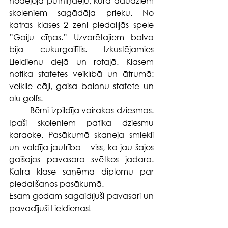
nodejoja putniņdeju, kura daudziem 
skolēniem sagādāja prieku. No 
katras klases 2 zēni piedalījās spēlē 
”Gaiļu cīņas.” Uzvarētājiem balvā 
bija cukurgailītis. Izkustējāmies 
Lieldienu dejā un rotaļā.
Klasēm 
notika stafetes 
veiklībā un ātrumā: 
veiklie cāļi, gaisa balonu stafete un 
olu golfs.
Bērni izpildīja vairākas dziesmas. 
Īpaši skolēniem patika dziesmu 
karaoke. Pasākumā skanēja s
miekli 
un valdīja jautrība – viss, kā jau šajos 
gaišajos pavasara svētkos jādara. 
Katra klase saņēma diplomu par 
piedalīšanos pasākumā.
Esam godam sagaidījuši pavasari un 
pavadījuši Lieldienas!