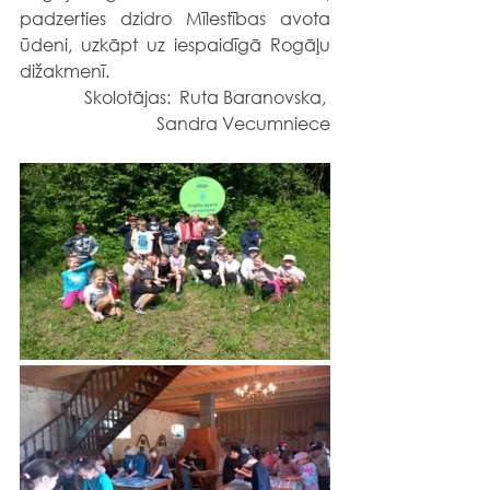
padzerties dzidro Mīlestības avota 
ūdeni, uzkāpt uz iespaidīgā Rogāļu 
dižakmenī.
  Skolotājas:  Ruta Baranovska, 
Sandra Vecumniece