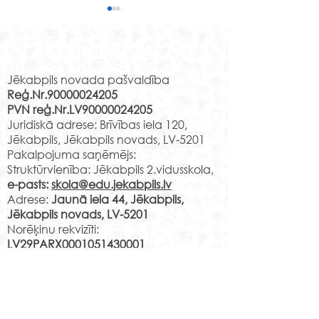
Izzinošas nodarbības
Līvānu stikla un
Rekvizīti
amatniecības centrā
15. aprīlī Jēkabpils 2.
vidusskolas 2.c klases skolēni
Jēkabpils novada pašvaldība
Reģ.Nr.90000024205
apmeklēja Līvānu stikla un
PVN reģ.Nr.LV90000024205
amatniecības centra
Muzejpedagoģ
Juridiskā adrese: Brīvības iela 120,
izzinošo nodarbību" Līvānu
nodarbība “Izzi
Jēkabpils, Jēkabpils novads, LV-5201
stikla...
Jēkabpili”.
Pakalpojuma saņēmējs:
Struktūrvienība: Jēkabpils 2.vidusskola,
e-pasts:
skola@edu.jekabpils.lv
Adrese:
Jaunā iela 44, Jēkabpils,
Jēkabpils novads, LV-5201
Norēķinu rekvizīti:
LV29PARX0001051430001
PARXLV22XXX CITADELE AS
LV22RIKO0002013192223
RIKOLV2XXXX
DNB BANKA AS
LV87UNLA0009013130793
UNLALV2XXXX SEB BANKA AS