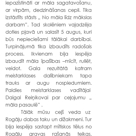
iepazīstināti ar māla sagatavošanu, 
ar virpām, dedzināšanas cepli. Tika 
izstāstīts stāsts „ No māla līdz mākslas 
darbam”. Tad skolēniem vajadzēja 
doties pļavā un salasīt 5 augus, kuri 
būs nepieciešami tālākai darbībai. 
Turpinājumā tika izbaudīts radošais 
process. Ikvienam bija iespēja 
izbaudīt māla īpašības –mīcīt, rullēt, 
veidot. Gala rezultātā katram 
meistarklases dalībniekam tapa 
trauks ar augu nospiedumiem. 
Paldies meistarklases vadītājai  
Daigai Reiņikovai par ceļojumu „ 
māla pasaulē” .
	Tālāk mūsu ceļš veda uz  
Rogāļu dabas taku un dižakmeni. Tur 
bija iespēja sastapt mītiskos tēlus no 
Rogāļu gravas rašanās teikas, 