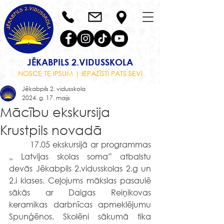
JĒKABPILS 2.VIDUSSKOLA
NOSCE TE IPSUM | IEPAZĪSTI PATS SEVI
Jēkabpils 2. vidusskola
2024. g. 17. maijs
Mācību ekskursija
Krustpils novadā
	17.05 ekskursijā ar programmas 
„ Latvijas skolas soma” atbalstu 
devās Jēkabpils 2.vidusskolas 2.g un 
2.i klases. Ceļojums mākslas pasaulē 
sākās ar Daigas Reiņikovas 
keramikas darbnīcas apmeklējumu 
Spunģēnos. Skolēni sākumā tika 