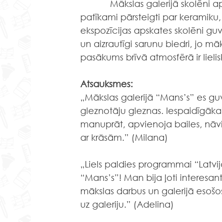
            Mākslas galerijā skolēni aplūkoja latviešu mūsdienu gleznotāju darbus, bija 
patīkami pārsteigti par keramiku, 
ekspozīcijas apskates skolēni guva
un aizrautīgi sarunu biedri, jo m
pasākums brīvā atmosfērā ir lieli
Atsauksmes:
„Mākslas galerijā “Mans’s” es gu
gleznotāju gleznas. Iespaidīgākai
manuprāt, apvienoja bailes, nāvi 
ar krāsām.” (Milana)
„Liels paldies programmai “Latvij
“Mans’s”! Man bija ļoti interesant
mākslas darbus un galerijā esošos
uz galeriju.” (Adelina)