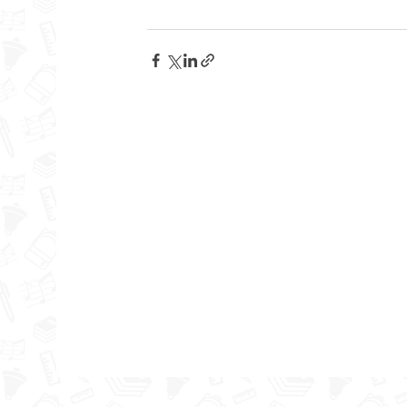
Kā top izrāde?
Svē