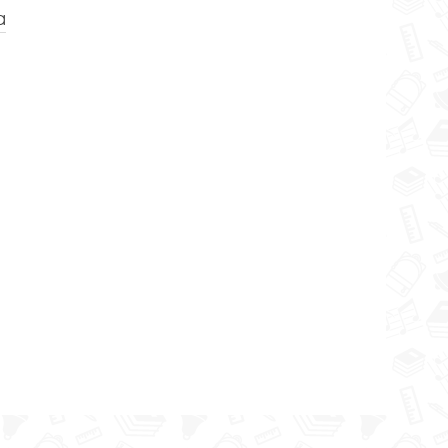
a
pazīstot