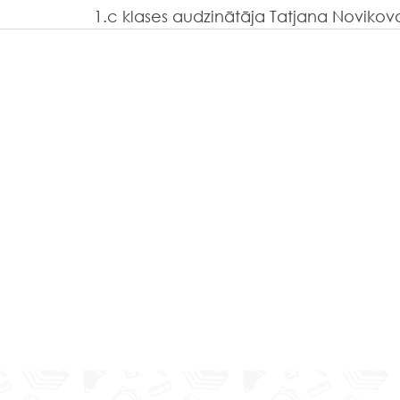
1.c klases audzinātāja Tatjana Novikov
tku noskaņu koncertā
Saldumu ražotni ie