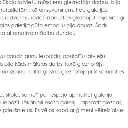
rotaslietām, kā arī suvenīriem. Pēc galerijas 
 iedvesmu radoši izpausties gleznojot, bija sirsnīgi 
ākslas galerijā gūto emociju bija daudz. Šāds 
ska alternatīva mācību stundai.
vu daudz jaunu iespaidu, apskatīju latviešu 
s bija kāds mākslas darbs, kurā gleznotājs, 
un izbrīnu. Katrā gleznā gleznotājs prot sarunāties 
as skolas soma” par iespēju apmeklēt galeriju 
i iepazīt Jēkabpilī esošo galeriju, apskatīt gleznas, 
 priekšmetus. Es vēlos kopā ar ģimeni vēlreiz aiziet 