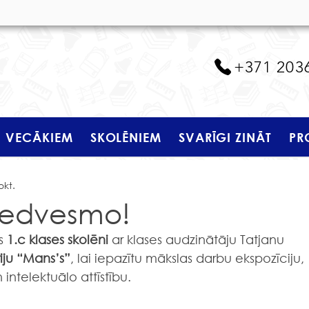
+371 203
VECĀKIEM
SKOLĒNIEM
SVARĪGI ZINĀT
PR
okt.
 iedvesmo!
s
 1.c klases skolēni
 ar klases audzinātāju Tatjanu 
iju “Mans’s”
, lai iepazītu mākslas darbu ekspozīciju, 
ntelektuālo attīstību.