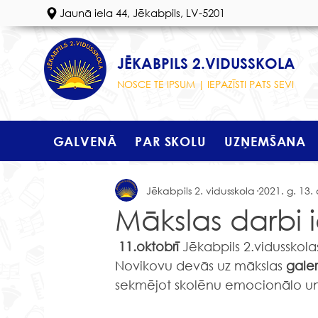
Jaunā iela 44, Jēkabpils, LV-5201
JĒKABPILS 2.VIDUSSKOLA
NOSCE TE IPSUM | IEPAZĪSTI PATS SEVI
GALVENĀ
PAR SKOLU
UZŅEMŠANA
Jēkabpils 2. vidusskola
2021. g. 13. 
Mākslas darbi
11.oktobrī 
Jēkabpils 2.vidusskola
Novikovu devās uz mākslas 
galer
sekmējot skolēnu emocionālo un i