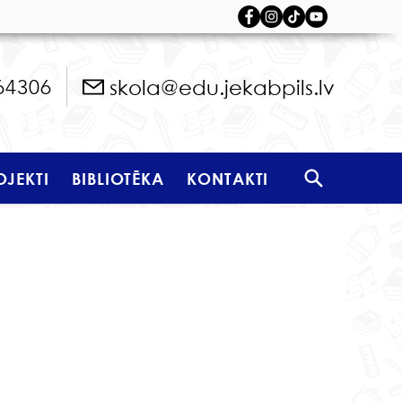
skola@edu.jekabpils.lv
64306
OJEKTI
BIBLIOTĒKA
KONTAKTI