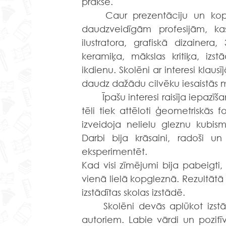
praksē.
	Caur prezentāciju un kopīgām sarunām klasēs skolēni uzzināja vairāk par 
daudzveidīgām profesijām, kas 
ilustratora, grafiskā dizainera,
keramiķa, mākslas kritiķa, izstā
ikdienu. Skolēni ar interesi klaus
daudz dažādu cilvēku iesaistās 
	Īpašu interesi raisīja iepazīšanās ar kubismu – mākslas virzienu, kurā priekšmeti un 
tēli tiek attēloti ģeometriskās
izveidoja nelielu gleznu kubism
Darbi bija krāsaini, radoši un 
eksperimentēt.
Kad visi zīmējumi bija pabeigti
vienā lielā kopgleznā. Rezultātā 
izstādītas skolas izstādē.
	Skolēni devās aplūkot izstādi, vērtēja redzēto un rakstīja komplimentus darbu 
autoriem. Labie vārdi un pozitī