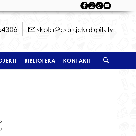
skola@edu.jekabpils.lv
64306
OJEKTI
BIBLIOTĒKA
KONTAKTI
 