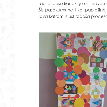
radīja īpaši draudzīgu un iedves
Šis pasākums ne tikai paplašināj
ļāva katram izjust radošā proces