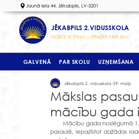
Jaunā iela 44, Jēkabpils, LV-5201
JĒKABPILS 2.VIDUSSKOLA
NOSCE TE IPSUM | IEPAZĪSTI PATS SEVI
GALVENĀ
PAR SKOLU
UZŅEMŠANA
Jēkabpils 2. vidusskola
29. maijs
Mākslas pasaul
mācību gada 
	Mācību gada noslēgumā 1.–3. klašu skolēni devās aizraujošā ceļojumā mākslas 
pasaulē, iepazīstot dažādas rado