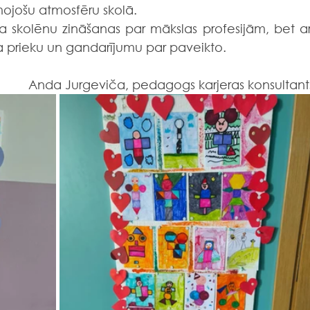
mojošu atmosfēru skolā.
a skolēnu zināšanas par mākslas profesijām, bet arī
a prieku un gandarījumu par paveikto.
Anda Jurgeviča, pedagogs karjeras konsultant