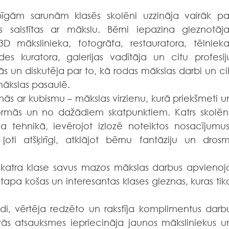
saistītas ar mākslu. Bērni iepazina gleznotāja,
 3D mākslinieka, fotogrāfa, restauratora, tēlnieka,
des kuratora, galerijas vadītāja un citu profesiju
ījās un diskutēja par to, kā rodas mākslas darbi un cik
mākslas pasaulē.
 formās un no dažādiem skatpunktiem. Katrs skolēns
a tehnikā, ievērojot izlozē noteiktos nosacījumus.
ļoti atšķirīgi, atklājot bērnu fantāziju un drosmi
, katra klase savus mazos mākslas darbus apvienoja
tapa košas un interesantas klases gleznas, kuras tika
vās atsauksmes iepriecināja jaunos māksliniekus un