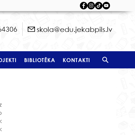
skola@edu.jekabpils.lv
64306
OJEKTI
BIBLIOTĒKA
KONTAKTI
 
 
 
 