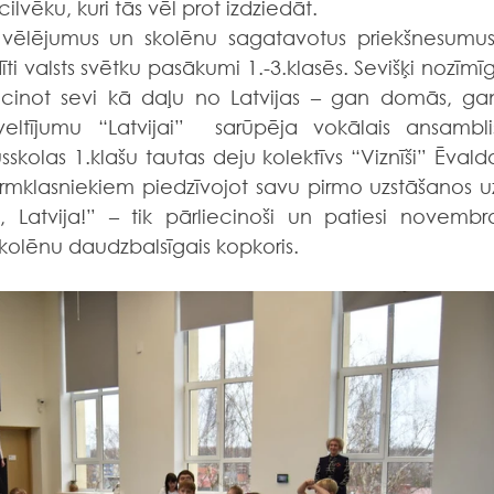
vēku, kuri tās vēl prot izdziedāt. 
s vēlējumus un skolēnu sagatavotus priekšnesumus,
i valsts svētku pasākumi 1.-3.klasēs. Sevišķi nozīmīgi
iecinot sevi kā daļu no Latvijas – gan domās, gan
ltījumu “Latvijai”  sarūpēja vokālais ansamblis
skolas 1.klašu tautas deju kolektīvs “Viznīši” Ēvalda
mklasniekiem piedzīvojot savu pirmo uzstāšanos uz
 Latvija!” – tik pārliecinoši un patiesi novembra
skolēnu daudzbalsīgais kopkoris.