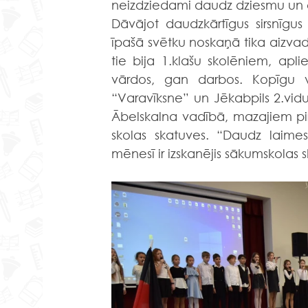
neizdziedami daudz dziesmu un cil
Dāvājot daudzkārtīgus sirsnīgu
īpašā svētku noskaņā tika aizvadīt
tie bija 1.klašu skolēniem, apl
vārdos, gan darbos. Kopīgu ve
“Varavīksne” un Jēkabpils 2.vidus
Ābelskalna vadībā, mazajiem pir
skolas skatuves. “Daudz laimes,
mēnesī ir izskanējis sākumskolas 