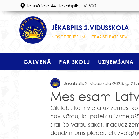
Jaunā iela 44, Jēkabpils, LV-5201
JĒKABPILS 2.VIDUSSKOLA
NOSCE TE IPSUM | IEPAZĪSTI PATS SEVI
GALVENĀ
PAR SKOLU
UZŅEMŠANA
Jēkabpils 2. vidusskola
2023. g. 21.
Mēs esam Latv
Cik labi, ka ir vieta uz zemes, ko 
nav vārdu, lai pateiktu izsmeļošā
sirdī, šo vārdu sakot, ir daudz ze
daudz mums pieder: cik zvaigžņu v