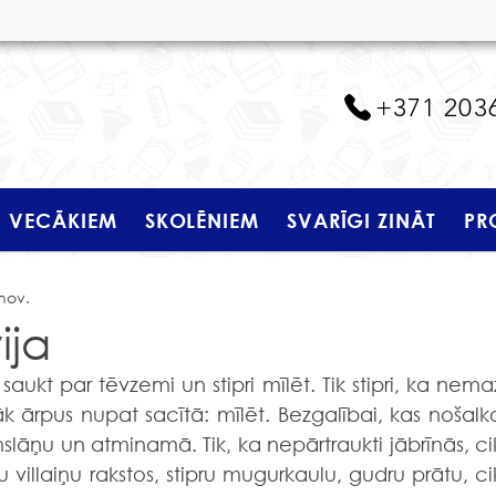
+371 203
VECĀKIEM
SKOLĒNIEM
SVARĪGI ZINĀT
PR
 nov.
ija
saukt par tēvzemi un stipri mīlēt. Tik stipri, ka nemaz
k ārpus nupat sacītā: mīlēt. Bezgalībai, kas nošalko
mslāņu un atminamā. Tik, ka nepārtraukti jābrīnās, cik
illaiņu rakstos, stipru mugurkaulu, gudru prātu, cik