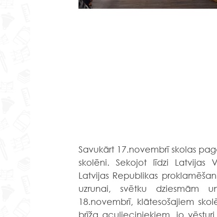
Savukārt 17.novembrī skolas pagalm
skolēni. Sekojot līdzi Latvija
Latvijas Republikas proklamēšana
uzrunai, svētku dziesmām un
18.novembrī, klātesošajiem skolē
brīža aculieciniekiem, jo vēstur