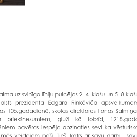
ā uz svinīgo līniju pulcējās 2.-4. klašu un 5.-8.klašu
s Valsts prezidenta Edgara Rinkēviča apsveikumam
s 105.gadadienā, skolas direktores Ilonas Salmiņas
 priekšnesumiem, gluži kā tobrīd, 1918.gada
niem pavērās iespēja apzināties sevi kā vēsturiskā
i mēs veidojam paši. Tieši katrs ar savu darbu, savu