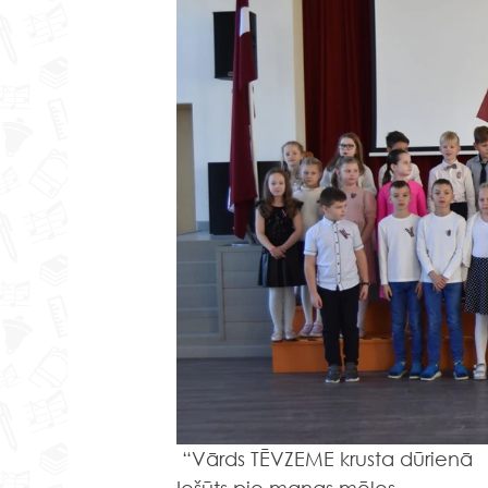
 “Vārds TĒVZEME krusta dūrienā
Iešūts pie manas mēles