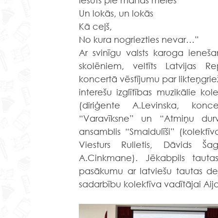
Un lokās, un lokās
Kā ceļš,
No kura nogriezties nevar…”
Ar svinīgu valsts karoga ieneš
skolēniem, veltīts Latvijas R
koncertā vēstījumu par likteņgriež
interešu izglītības muzikālie kolek
(diriģente A.Levinska, konce
“Varavīksne” un “Atmiņu durvi
ansamblis “Smaidulīši” (kolektīv
Viesturs Rulietis, Dāvids Š
A.Cinkmane). Jēkabpils tautas
pasākumu ar latviešu tautas de
sadarbību kolektīva vadītājai Aijai