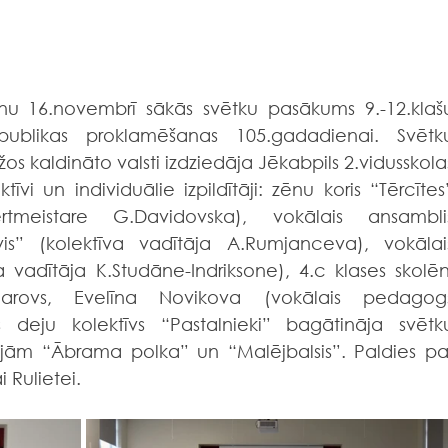
anu 16.novembrī sākās svētku pasākums 9.-12.klašu
epublikas proklamēšanas 105.gadadienai. Svētku
os kaldināto valsti izdziedāja Jēkabpils 2.vidusskolas
tīvi un individuālie izpildītāji: zēnu koris “Tērcītes”
rtmeistare G.Davidovska), vokālais ansamblis
s” (kolektīva vadītāja A.Rumjanceva), vokālais
a vadītāja K.Studāne-Indriksone), 4.c klases skolēni
agarovs, Evelīna Novikova (vokālais pedagogs
 deju kolektīvs “Pastalnieki” bagātināja svētku
jām “Ābrama polka” un “Malējbalsis”. Paldies par
 Rulietei. 