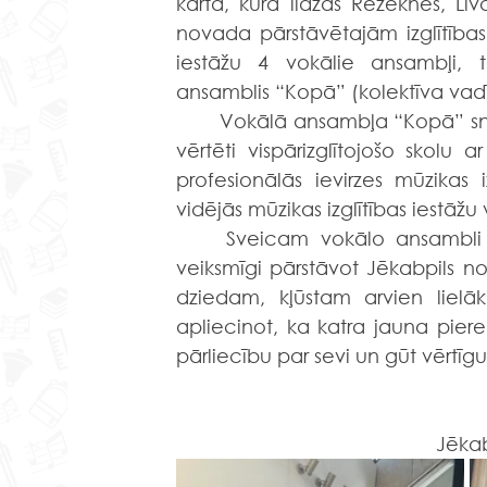
kārta, kurā līdzās Rēzeknes, L
novada pārstāvētajām izglītības 
iestāžu 4 vokālie ansambļi, to
ansamblis “Kopā” (kolektīva vad
	Vokālā ansambļa “Kopā” sniegums tika attiecināts A grupas kritērijiem, kurā tiek 
vērtēti vispārizglītojošo skolu
profesionālās ievirzes mūzikas i
vidējās mūzikas izglītības iestāžu
	Sveicam vokālo ansambli “Kopā” ar  konkursā iegūto I pakāpes diplomu, 
veiksmīgi pārstāvot Jēkabpils no
dziedam, kļūstam arvien lielāki
apliecinot, ka katra jauna piered
pārliecību par sevi un gūt vērtīg
Jēkab