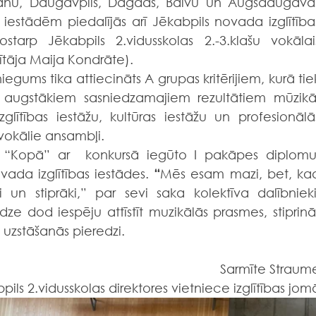
īvānu, Daugavpils, Dagdas, Balvu un Augšdaugavas
iestādēm piedalījās arī Jēkabpils novada izglītības
starp Jēkabpils 2.vidusskolas 2.-3.klašu vokālais
ītāja Maija Kondrāte).
 ar augstākiem sasniedzamajiem rezultātiem mūzikā,
zglītības iestāžu, kultūras iestāžu un profesionālās
 vokālie ansambļi.
vada izglītības iestādes. 
“
Mēs esam mazi, bet, kad
 un stiprāki,” par sevi saka kolektīva dalībnieki,
ze dod iespēju attīstīt muzikālās prasmes, stiprināt
u uzstāšanās pieredzi.
Sarmīte Straum
pils 2.vidusskolas direktores vietniece izglītības jom