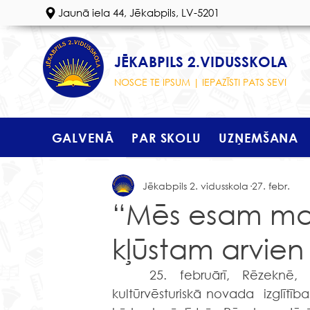
Jaunā iela 44, Jēkabpils, LV-5201
JĒKABPILS 2.VIDUSSKOLA
NOSCE TE IPSUM | IEPAZĪSTI PATS SEVI
GALVENĀ
PAR SKOLU
UZŅEMŠANA
Jēkabpils 2. vidusskola
27. febr.
“Mēs esam maz
kļūstam arvien l
	25. februārī, Rēzeknē, Austrumlatvijas RPC «Zeimuļs», notika Latgales 
kultūrvēsturiskā novada  izglītība