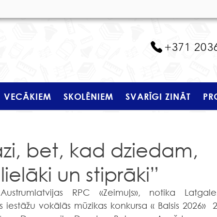
+371 203
VECĀKIEM
SKOLĒNIEM
SVARĪGI ZINĀT
PR
i, bet, kad dziedam,
ielāki un stiprāki”
s iestāžu vokālās mūzikas konkursa « Balsis 2026»  2.