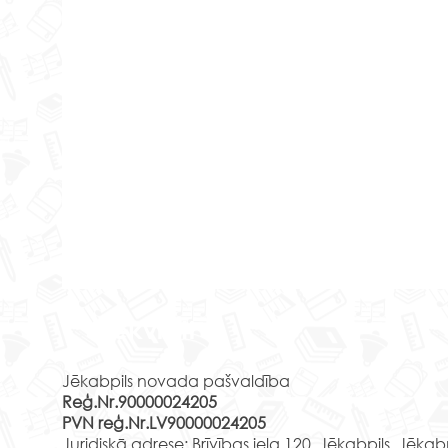
Jēka
Rekvizīti
izgl
audz
Klas
2026
Jēkabpils novada pašvaldība
viet
Reģ.Nr.90000024205
44 2.
PVN reģ.Nr.LV90000024205
Jaunā
Juridiskā adrese: Brīvības iela 120, Jēkabpils, Jēkab