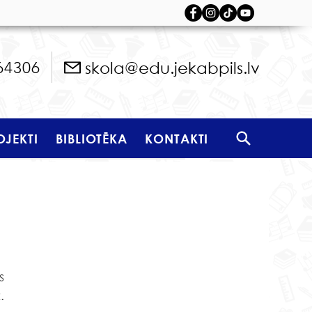
skola@edu.jekabpils.lv
64306
OJEKTI
BIBLIOTĒKA
KONTAKTI
 