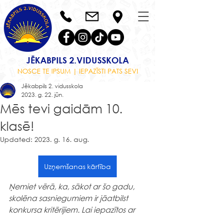
JĒKABPILS 2.VIDUSSKOLA
NOSCE TE IPSUM | IEPAZĪSTI PATS SEVI
Jēkabpils 2. vidusskola
2023. g. 22. jūn.
Mēs tevi gaidām 10.
klasē!
Updated:
2023. g. 16. aug.
Uzņemšanas kārtība
Ņemiet vērā, ka, sākot ar šo gadu, 
skolēna sasniegumiem ir jāatbilst 
konkursa kritērijiem. Lai iepazītos ar 