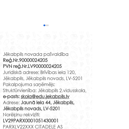
Jēkabpils 2.vidusskolas
izglītojamo klašu un
Rekvizīti
klašu audzinātāju
Klase Audzinātāja Mācību
saraksts 2026./2027.m.g.
vieta 1.a B.Sprindža Jaunā
Jēkabpils novada pašvaldība
(projekts)
Reģ.Nr.90000024205
iela 44 2.16 v.k. 1.b
PVN reģ.Nr.LV90000024205
T.Šeklanova Jaunā iela 44
Vai meklē vietu
Juridiskā adrese: Brīvības iela 120,
3.10 v.k. 1.c A.Lapuha
Tavs talants tiks
Jēkabpils, Jēkabpils novads, LV-5201
Jaunā iela 44 3.11 v.k. 1.d
pamanīts un zi
Pakalpojuma saņēmējs:
Ņ.Čehoviča Jaunā iela 44
Struktūrvienība: Jēkabpils 2.vidusskola,
pilnveidotas
2.08 v.k. 1.e L.Leice Ja
e-pasts:
skola@edu.jekabpils.lv
mūsdienīgā vi
Adrese:
Jaunā iela 44, Jēkabpils,
Jēkabpils novads, LV-5201
Norēķinu rekvizīti:
LV29PARX0001051430001
PARXLV22XXX CITADELE AS