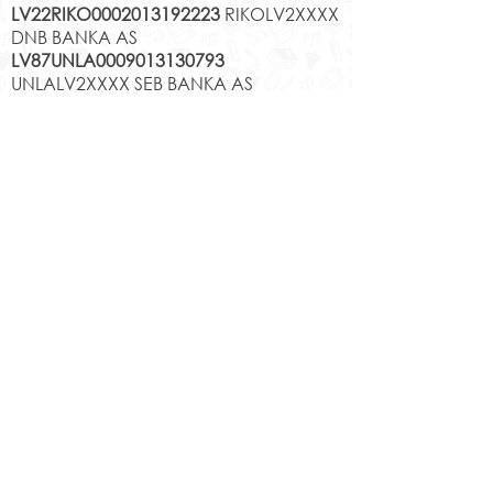
LV22RIKO0002013192223
RIKOLV2XXXX
DNB BANKA AS
LV87UNLA0009013130793
UNLALV2XXXX SEB BANKA AS
LV75HABA000140105707
7
HABALV22XXX SWEDBANKA AS
Kontakti
Jēkabpils 2.vidusskola
Reģistrācijas Nr.
1013900258
Jaunā iela 44, Jēkabpils, LV-5201,
Tālrunis
65232303
;
20364306
;
elektroniskais pasts
skola@edu.jekabpils.lv
Mājas lapa:
www.2vsk.edu.lv
Sīkdatņu privātuma politika