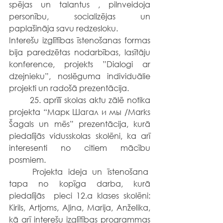
spējas un talantus , pilnveidoja 
personību, socializējas un 
paplašināja savu redzesloku.
Interešu izglītības īstenošanas formas 
bija paredzētas nodarbības, lasītāju 
konference, projekts ”Dialogi ar 
dzejnieku”, noslēguma individuālie 
projekti un radošā prezentācija.
	25. aprīlī skolas aktu zālē notika 
projekta “Марк Шагал и мы /Marks 
Šagals un mēs” prezentācija, kurā 
piedalījās vidusskolas skolēni, ka arī 
interesenti no citiem mācību 
posmiem.
	Projekta ideja un īstenošana  
tapa no kopīga darba, kurā 
piedalījās  pieci 12.a klases skolēni: 
Kirils, Artjoms, Aļina, Marija, Anželika, 
kā arī interešu izglītības programmas 