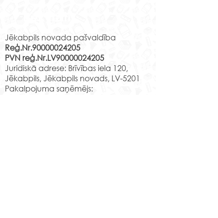
Rekvizīti
Jēkabpils novada pašvaldība
Reģ.Nr.90000024205
PVN reģ.Nr.LV90000024205
“Teici, teici, valodiņa!”
Scratch pulciņ
Juridiskā adrese: Brīvības iela 120,
radošais un darbīgais
dalībnieki prez
Jēkabpils, Jēkabpils novads, LV-5201
gads
savas spēles
Pakalpojuma saņēmējs:
Struktūrvienība: Jēkabpils 2.vidusskola,
e-pasts:
skola@edu.jekabpils.lv
Adrese:
Jaunā iela 44, Jēkabpils,
Jēkabpils novads, LV-5201
Norēķinu rekvizīti:
LV29PARX0001051430001
PARXLV22XXX CITADELE AS
LV22RIKO0002013192223
RIKOLV2XXXX
DNB BANKA AS
LV87UNLA0009013130793
UNLALV2XXXX SEB BANKA AS
LV75HABA000140105707
7