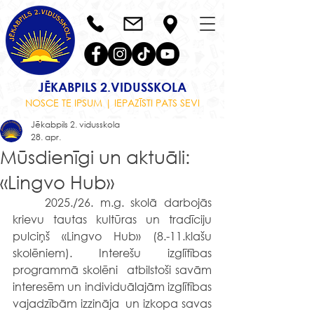
JĒKABPILS 2.VIDUSSKOLA
NOSCE TE IPSUM | IEPAZĪSTI PATS SEVI
Jēkabpils 2. vidusskola
28. apr.
Mūsdienīgi un aktuāli:
«Lingvo Hub»
	2025./26. m.g. skolā darbojās 
krievu tautas kultūras un tradīciju 
pulciņš «Lingvo Hub» (8.-11.klašu 
skolēniem). Interešu izglītības 
programmā skolēni  atbilstoši savām 
interesēm un individuālajām izglītības 
vajadzībām izzināja  un izkopa savas 