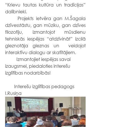
“Krievu tautas kultūra un tradīcijas” 
dalībnieki.
	Projekts ietvēra gan M.Šagala 
dzīvesstāstu, gan mūziku, gan dzīves 
filozofiju, izmantojot mūsdienu 
tehniskās iespējas “atdzīvināt” izcilā 
gleznotāja gleznas un  veidojot 
interaktīvu dialogu ar skatītājiem.
	Izmantojiet iespējas savai 
izaugsmei, piedaloties interešu 
izglītības nodarbībās!
        Interešu izglītības pedagogs 
I.Rusiņa