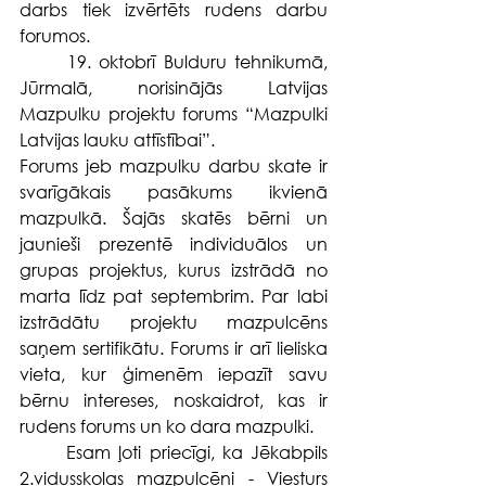
darbs tiek izvērtēts rudens darbu 
forumos.
	19. oktobrī Bulduru tehnikumā, 
Jūrmalā, norisinājās Latvijas 
Mazpulku projektu forums “Mazpulki 
Latvijas lauku attīstībai”.
Forums jeb mazpulku darbu skate ir 
svarīgākais pasākums ikvienā 
mazpulkā. Šajās skatēs bērni un 
jaunieši prezentē individuālos un 
grupas projektus, kurus izstrādā no 
marta līdz pat septembrim. Par labi 
izstrādātu projektu mazpulcēns 
saņem sertifikātu.
 Forums ir arī lieliska 
vieta, kur ģimenēm iepazīt savu 
bērnu intereses, noskaidrot, kas ir 
rudens forums un ko dara mazpulki.
	Esam ļoti priecīgi, ka Jēkabpils 
2.vidusskolas mazpulcēni - Viesturs 