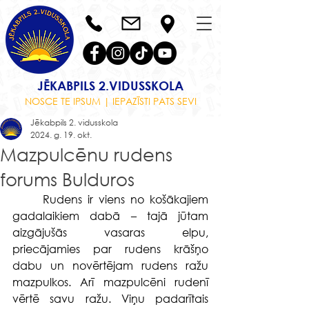
JĒKABPILS 2.VIDUSSKOLA
NOSCE TE IPSUM | IEPAZĪSTI PATS SEVI
Jēkabpils 2. vidusskola
2024. g. 19. okt.
Mazpulcēnu rudens
forums Bulduros
	Rudens ir viens no košākajiem 
gadalaikiem dabā – tajā jūtam 
aizgājušās vasaras elpu, 
priecājamies par rudens krāšņo 
dabu un novērtējam rudens ražu 
mazpulkos. Arī mazpulcēni rudenī 
vērtē savu ražu. Viņu padarītais 