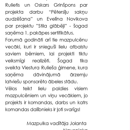
Rulietis un Oskars Grinšpons par 
projekta darbu “Pētersīļu sakņu 
audzēšana” un Evelīna Novikova 
par projektu ”Stila glābēji” - šogad 
saņēma 1. pakāpes sertifikātus.
Forumā godināti arī tie mazpulcēnu 
vecāki, kuri ir snieguši lielu atbalstu 
saviem bērniem, lai projekti tiktu 
veiksmīgi realizēti. Šogad tika 
sveikta Viestura Rulieša ģimene, kura 
saņēma dāvinājumā ārzemju 
latviešu sponsorēto ābeles stādu.
Vēlos teikt lielu paldies visiem 
mazpulcēniem un viņu vecākiem, jo 
projekts ir komandas, darbs un katrs 
komandas dalībnieks ir ļoti svarīgs!
Mazpulka vadītāja Jolanta 