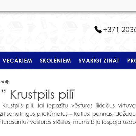
+371 203
VECĀKIEM
SKOLĒNIEM
SVARĪGI ZINĀT
PR
maijs
 Krustpils pilī
zīt senatnīgus priekšmetus – katlus, pannas, dažādus
nteresantus vēstures stāstus, mums bija iespēja uzdot