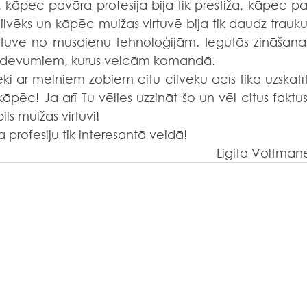
ilvēks un kāpēc muižas virtuvē bija tik daudz trauku!
irtuve no mūsdienu tehnoloģijām. Iegūtās zināšanas
 uzdevumiem, kurus veicām komandā.
ēc! Ja arī Tu vēlies uzzināt šo un vēl citus faktus,
ls muižas virtuvi!
 profesiju tik interesantā veidā!
Ligita Voltman