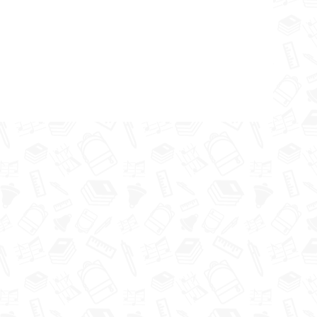
:
kultūrā
ības
 skolas
4.u klases
 ekskursijā