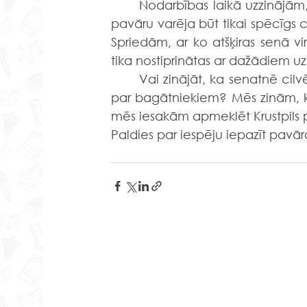
	Nodarbības laikā uzzinājām, kāpēc pavāra profesija bija tik prestiža, kāpēc par 
pavāru varēja būt tikai spēcīgs c
Spriedām, ar ko atšķiras senā v
tika nostiprinātas ar dažādiem
	Vai zinājāt, ka senatnē cilvēki ar melniem zobiem citu cilvēku acīs tika uzskatīti 
par bagātniekiem? Mēs zinām, kāp
mēs iesakām apmeklēt Krustpils pi
Paldies par iespēju iepazīt pavāra