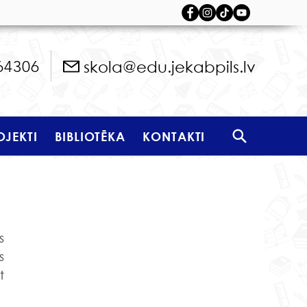
skola@edu.jekabpils.lv
64306
OJEKTI
BIBLIOTĒKA
KONTAKTI
 
 