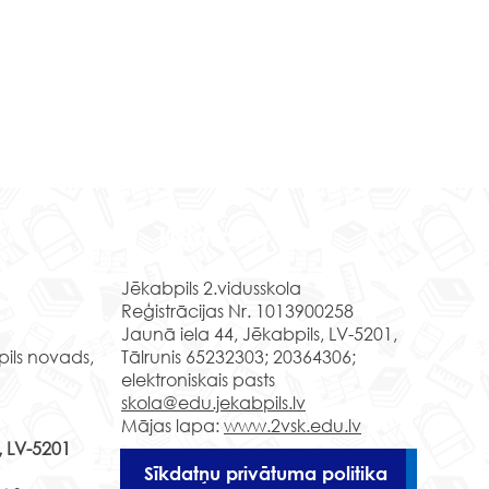
Mācību brauciens
ceļojums laikā un 
Kontakti
Daugavpilī
Izmantojot kultūrizglīt
Jēkabpils 2.vidusskola
programmas “Latvijas
Reģistrācijas Nr. 1013900258
soma” piedāvājumu, 
Jaunā iela 44, Jēkabpils, LV-5201,
skolēni devās mācību
pils novads,
Tālrunis 65232303; 20364306;
uz Daugavpili, kur...
elektroniskais pasts
klases skolēni grāfa
skola@edu.jekabpils.lv
a valstībā
Mājas lapa:
www.2vsk.edu.lv
, LV-5201
Sīkdatņu privātuma politika