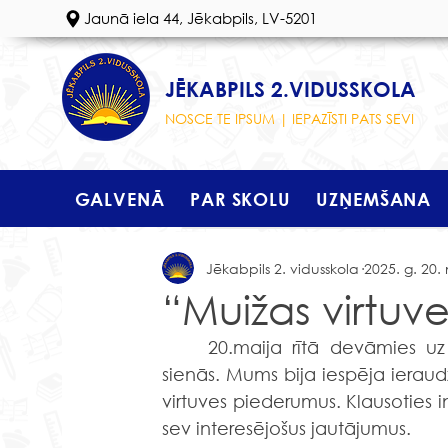
Jaunā iela 44, Jēkabpils, LV-5201
JĒKABPILS 2.VIDUSSKOLA
NOSCE TE IPSUM | IEPAZĪSTI PATS SEVI
GALVENĀ
PAR SKOLU
UZŅEMŠANA
Jēkabpils 2. vidusskola
2025. g. 20. 
“Muižas virtuve”
	20.maija rītā devāmies uz Krustpils pili, lai iepazītu vēstures līkločus virtuves 
sienās. Mums bija iespēja ieraud
virtuves piederumus. Klausoties i
sev interesējošus jautājumus.