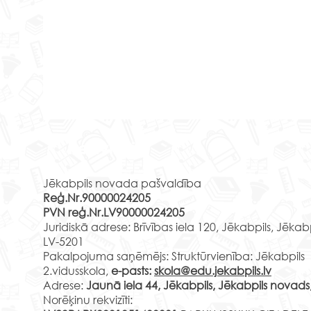
Jēkabpils 2.vidusskolas 4.m
klases skolēnu mācību
Rekvizīti
brauciens uz Daugavpils
Daugavpils skrošu rūpnīca ir
Skrošu rūpnīcu un filmas
Jēkabpils novada pašvaldība
viens no ievērojamākajiem
“Ūdensbumba resnajam
Reģ.Nr.90000024205
tūrisma objektiem Daugavpilī,
runcim” noskatīšanās
PVN reģ.Nr.LV90000024205
Daugavpils Kultūras pilī
Latvijā, Baltijā un arī visā
Juridiskā adrese: Brīvības iela 120, Jēkabpils, Jēkab
multimediju zālē
Ziemeļeiropā. Tā ir...
LV-5201
2.e 
Pakalpojuma saņēmējs: Struktūrvienība: Jēkabpils
Borh
2.vidusskola,
e-pasts:
skola@edu.jekabpils.lv
Adrese:
Jaunā iela 44, Jēkabpils, Jēkabpils novads
Norēķinu rekvizīti: