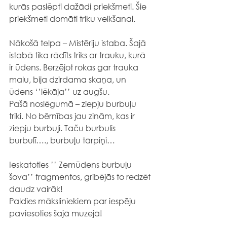
kurās paslēpti dažādi priekšmeti. Šie 
priekšmeti domāti triku veikšanai.
Nākošā telpa – Mistēriju istaba. Šajā 
istabā tika rādīts triks ar trauku, kurā 
ir ūdens. Berzējot rokas gar trauka 
malu, bija dzirdama skaņa, un 
ūdens ‘’lēkāja’’ uz augšu.
Pašā noslēgumā – ziepju burbuļu 
triki. No bērnības jau zinām, kas ir 
ziepju burbuļi. Taču burbulis 
burbulī…., burbuļu tārpiņi…
Ieskatoties ’’ Zemūdens burbuļu 
šova’’ fragmentos, gribējās to redzēt 
daudz vairāk!
Paldies māksliniekiem par iespēju 
paviesoties šajā muzejā!