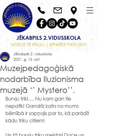
JĒKABPILS 2.VIDUSSKOLA
NOSCE TE IPSUM | IEPAZĪSTI PATS SEVI
Jēkabpils 2. vidusskola
2021. g. 13. okt.
Muzejpedagoģiskā
nodarbība Iluzionisma
muzejā ‘’ Mystero’’.
Burvju triki…. Nu kam gan tie 
nepatīk! Gandrīz katrs no mums 
bērnībā ir sapņojis par to, kā parādīt 
kādu triku citiem!
Un tā burvju triku meistari Dace un 