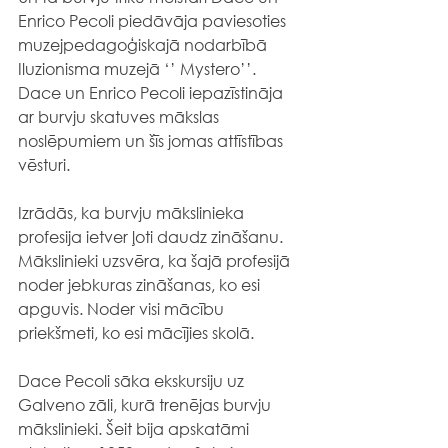
Enrico Pecoli piedāvāja paviesoties 
muzejpedagoģiskajā nodarbībā 
Iluzionisma muzejā ‘’ Mystero’’.
Dace un Enrico Pecoli iepazīstināja 
ar burvju skatuves mākslas 
noslēpumiem un šīs jomas attīstības 
vēsturi.
Izrādās, ka burvju mākslinieka 
profesija ietver ļoti daudz zināšanu. 
Mākslinieki uzsvēra, ka šajā profesijā 
noder jebkuras zināšanas, ko esi 
apguvis. Noder visi mācību 
priekšmeti, ko esi mācījies skolā.
Dace Pecoli sāka ekskursiju uz 
Galveno zāli, kurā trenējas burvju 
mākslinieki. Šeit bija apskatāmi 