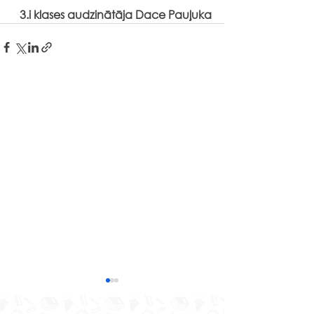
3.i klases audzinātāja Dace Pauļuka
Liepājas teātra
7.a un 7.c klase
mācībizrādi “Kā top
piedalījās digit