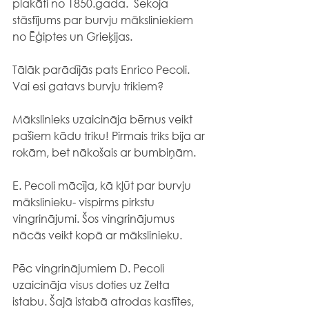
plakāti no 1850.gada.  Sekoja 
stāstījums par burvju māksliniekiem 
no Ēģiptes un Grieķijas.
Tālāk parādījās pats Enrico Pecoli. 
Vai esi gatavs burvju trikiem?
Mākslinieks uzaicināja bērnus veikt 
pašiem kādu triku! Pirmais triks bija ar 
rokām, bet nākošais ar bumbiņām.
E. Pecoli mācīja, kā kļūt par burvju 
mākslinieku- vispirms pirkstu 
vingrinājumi. Šos vingrinājumus 
nācās veikt kopā ar mākslinieku.
Pēc vingrinājumiem D. Pecoli 
uzaicināja visus doties uz Zelta 
istabu. Šajā istabā atrodas kastītes, 