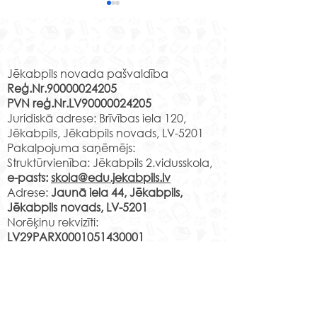
Izzinošas nodarbības
Līvānu stikla un
Rekvizīti
amatniecības centrā
15. aprīlī Jēkabpils 2.
vidusskolas 2.c klases skolēni
Jēkabpils novada pašvaldība
Reģ.Nr.90000024205
apmeklēja Līvānu stikla un
PVN reģ.Nr.LV90000024205
amatniecības centra
Muzejpedagoģ
Juridiskā adrese: Brīvības iela 120,
izzinošo nodarbību" Līvānu
nodarbība “Izzi
Jēkabpils, Jēkabpils novads, LV-5201
stikla...
Jēkabpili”.
Pakalpojuma saņēmējs:
Struktūrvienība: Jēkabpils 2.vidusskola,
e-pasts:
skola@edu.jekabpils.lv
Adrese:
Jaunā iela 44, Jēkabpils,
Jēkabpils novads, LV-5201
Norēķinu rekvizīti:
LV29PARX0001051430001
PARXLV22XXX CITADELE AS
LV22RIKO0002013192223
RIKOLV2XXXX
DNB BANKA AS
LV87UNLA0009013130793
UNLALV2XXXX SEB BANKA AS