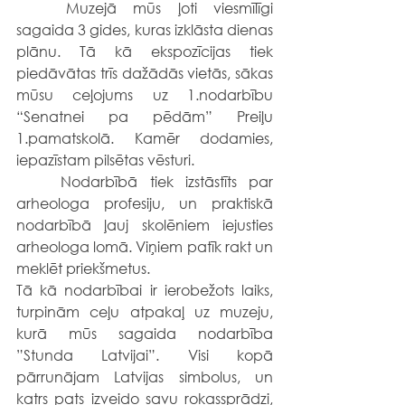
	Muzejā mūs ļoti viesmīlīgi 
sagaida 3 gides, kuras izklāsta dienas 
plānu. Tā kā ekspozīcijas tiek 
piedāvātas trīs dažādās vietās, sākas 
mūsu ceļojums uz 1.nodarbību 
“Senatnei pa pēdām” Preiļu 
1.pamatskolā. Kamēr dodamies, 
iepazīstam pilsētas vēsturi.
	Nodarbībā tiek izstāstīts par 
arheologa profesiju, un praktiskā 
nodarbībā ļauj skolēniem iejusties 
arheologa lomā. Viņiem patīk rakt un 
meklēt priekšmetus.
Tā kā nodarbībai ir ierobežots laiks, 
turpinām ceļu atpakaļ uz muzeju, 
kurā mūs sagaida nodarbība 
”Stunda Latvijai”. Visi kopā 
pārrunājam Latvijas simbolus, un 
katrs pats izveido savu rokassprādzi, 