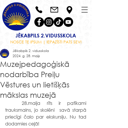
JĒKABPILS 2.VIDUSSKOLA
NOSCE TE IPSUM | IEPAZĪSTI PATS SEVI
Jēkabpils 2. vidusskola
2024. g. 28. maijs
Muzejpedagoģiskā
nodarbība Preiļu
Vēstures un lietišķās
mākslas muzejā
	28.maija rīts ir patīkami 
trauksmains, jo skolēni  savā starpā 
priecīgi čalo par ekskursiju. Nu tad 
dodamies ceļā!