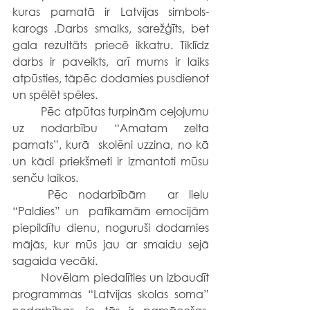
kuras pamatā ir Latvijas simbols- 
karogs .Darbs smalks, sarežģīts, bet 
gala rezultāts priecē ikkatru. Tiklīdz 
darbs ir paveikts, arī mums ir laiks 
atpūsties, tāpēc dodamies pusdienot 
un spēlēt spēles.
	Pēc atpūtas turpinām ceļojumu 
uz nodarbību “Amatam zelta 
pamats”, kurā  skolēni uzzina, no kā 
un kādi priekšmeti ir izmantoti mūsu 
senču laikos.
	Pēc nodarbībām  ar lielu 
“Paldies” un  patīkamām emocijām 
piepildītu dienu, noguruši dodamies 
mājās, kur mūs jau ar smaidu sejā 
sagaida vecāki.
	Novēlam piedalīties un izbaudīt 
programmas “Latvijas skolas soma” 