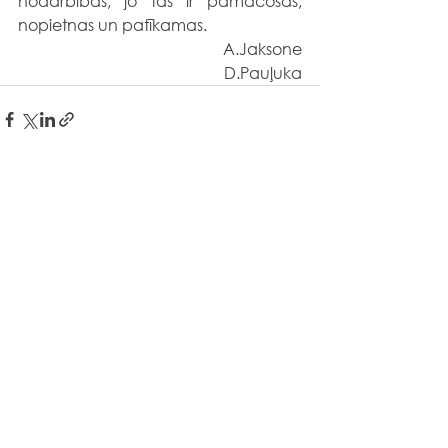
nodarbības, jo tās ir pamācošas, 
nopietnas un patīkamas.
A.Jaksone
D.Pauļuka