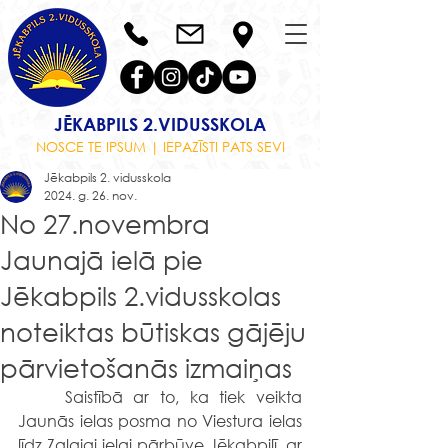
JĒKABPILS 2.VIDUSSKOLA
NOSCE TE IPSUM | IEPAZĪSTI PATS SEVI
Jēkabpils 2. vidusskola
2024. g. 26. nov.
No 27.novembra
Jaunajā ielā pie
Jēkabpils 2.vidusskolas
noteiktas būtiskas gājēju
pārvietošanās izmaiņas
	Saistībā ar to, ka tiek veikta 
Jaunās ielas posma no Viestura ielas 
līdz Zaļajai ielai pārbūve Jēkabpilī, ar 