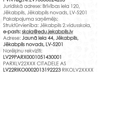
T.Šeklanova Jaunā iela 44
Vai meklē vietu
Juridiskā adrese: Brīvības iela 120,
3.10 v.k. 1.c A.Lapuha
Tavs talants tiks
Jēkabpils, Jēkabpils novads, LV-5201
Jaunā iela 44 3.11 v.k. 1.d
pamanīts un zi
Pakalpojuma saņēmējs:
Ņ.Čehoviča Jaunā iela 44
Struktūrvienība: Jēkabpils 2.vidusskola,
pilnveidotas
2.08 v.k. 1.e L.Leice Ja
e-pasts:
skola@edu.jekabpils.lv
mūsdienīgā vi
Adrese:
Jaunā iela 44, Jēkabpils,
Jēkabpils novads, LV-5201
Norēķinu rekvizīti:
LV29PARX0001051430001
PARXLV22XXX CITADELE AS
LV22RIKO0002013192223
RIKOLV2XXXX
DNB BANKA AS
LV87UNLA0009013130793
UNLALV2XXXX SEB BANKA AS
LV75HABA000140105707
7
HABALV22XXX SWEDBANKA AS
Kontakti
Jēkabpils 2.vidusskola