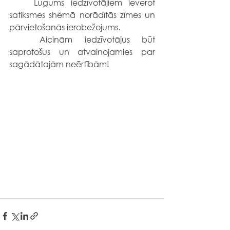
	Lūgums iedzīvotājiem ievērot 
satiksmes shēmā norādītās zīmes un 
pārvietošanās ierobežojums.
	Aicinām iedzīvotājus būt 
saprotošus un atvainojamies par 
sagādātajām neērtībām!