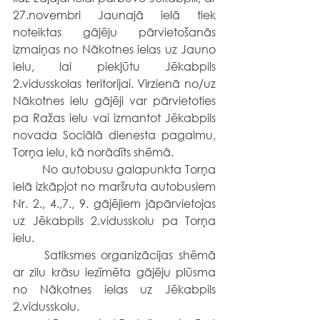
27.novembri Jaunajā ielā tiek 
noteiktas gājēju pārvietošanās 
izmaiņas no Nākotnes ielas uz Jauno 
ielu, lai piekļūtu Jēkabpils 
2.vidusskolas teritorijai. Virzienā no/uz 
Nākotnes ielu gājēji var pārvietoties 
pa Ražas ielu vai izmantot Jēkabpils 
novada Sociālā dienesta pagalmu, 
Torņa ielu, kā norādīts shēmā.
	No autobusu galapunkta Torņa 
ielā izkāpjot no maršruta autobusiem 
Nr. 2., 4.,7., 9. gājējiem jāpārvietojas 
uz Jēkabpils 2.vidusskolu pa Torņa 
ielu.
	Satiksmes organizācijas shēmā 
ar zilu krāsu iezīmēta gājēju plūsma 
no Nākotnes ielas uz Jēkabpils 
2.vidusskolu.