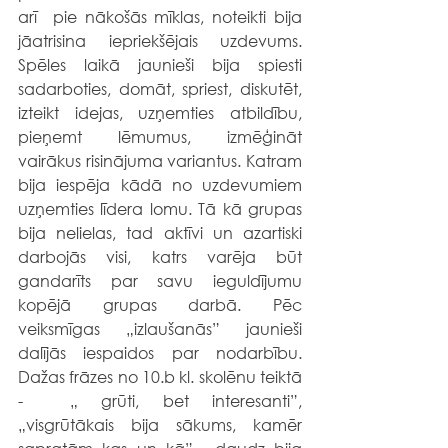
arī  pie nākošās mīklas, noteikti bija 
jāatrisina iepriekšējais uzdevums. 
Spēles laikā jaunieši bija spiesti 
sadarboties, domāt, spriest, diskutēt, 
izteikt idejas, uzņemties atbildību, 
pieņemt lēmumus, izmēģināt 
vairākus risinājuma variantus. Katram 
bija iespēja kādā no uzdevumiem 
uzņemties līdera lomu. Tā kā grupas 
bija nelielas, tad aktīvi un azartiski 
darbojās visi, katrs varēja būt 
gandarīts par savu ieguldījumu 
kopējā grupas darbā. Pēc 
veiksmīgas „izlaušanās” jaunieši 
dalījās iespaidos par nodarbību. 
Dažas frāzes no 10.b kl. skolēnu teiktā 
-  „ grūti, bet interesanti”, 
„visgrūtākais bija sākums, kamēr 