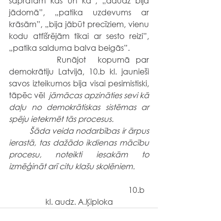
sapratām kas un kā”, „daudz bija 
jādomā”, „patika uzdevums ar 
krāsām”, „bija jābūt precīziem, vienu 
kodu atfišrējām tikai ar sesto reizi”,  
„patika salduma balva beigās”. 
      	Runājot  kopumā par 
demokrātiju Latvijā, 10.b kl. jaunieši 
savos izteikumos bija visai pesimistiski, 
tāpēc vēl 
 jāmācas apzināties sevi kā 
daļu no demokrātiskas sistēmas ar 
spēju ietekmēt tās procesus. 
      	Šāda veida nodarbības ir ārpus 
ierastā, tas dažādo ikdienas mācību 
procesu, noteikti iesakām to 
izmēģināt arī citu klašu skolēniem. 
                                                           10.b 
kl. audz. A.Ķiploka