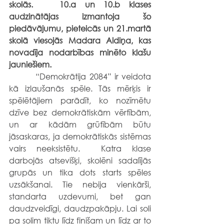
skolās.   10.a un 10.b klases 
audzinātājas izmantoja šo 
piedāvājumu, pieteicās un 21.martā 
skolā viesojās Madara Aldiņa, kas 
novadīja nodarbības minēto klašu 
jauniešiem.  
     	“Demokrātija 2084” ir veidota 
kā izlaušanās spēle. Tās mērķis ir 
spēlētājiem parādīt, ko nozīmētu 
dzīve bez demokrātiskām vērtībām, 
un ar kādām grūtībām būtu 
jāsaskaras, ja demokrātiskās sistēmas 
vairs neeksistētu.  Katra klase 
darbojās atsevišķi, skolēni sadalījās 
grupās un tika dots starts spēles 
uzsākšanai. Tie nebija vienkārši, 
standarta uzdevumi, bet gan 
daudzveidīgi, daudzpakāpju. Lai soli 
pa solim tiktu līdz finišam un līdz ar to 