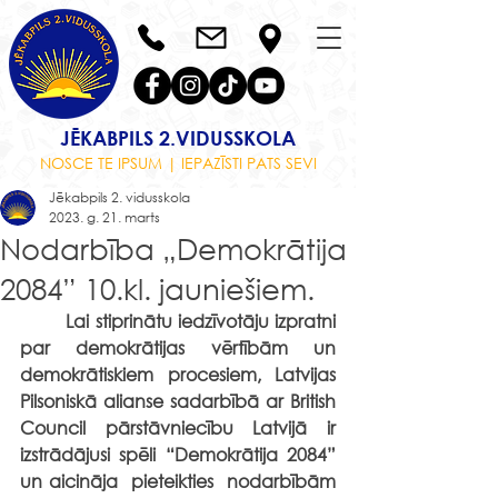
JĒKABPILS 2.VIDUSSKOLA
NOSCE TE IPSUM | IEPAZĪSTI PATS SEVI
Jēkabpils 2. vidusskola
2023. g. 21. marts
Nodarbība „Demokrātija
2084” 10.kl. jauniešiem.
Lai stiprinātu iedzīvotāju izpratni 
par demokrātijas vērtībām un 
demokrātiskiem procesiem, Latvijas 
Pilsoniskā alianse sadarbībā ar British 
Council pārstāvniecību Latvijā ir 
izstrādājusi spēli “Demokrātija 2084” 
un aicināja  pieteikties  nodarbībām 