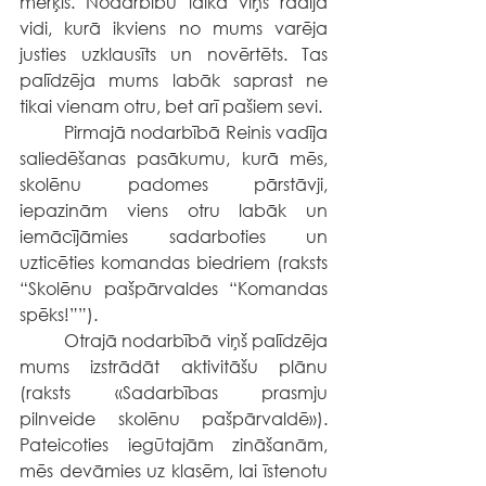
mērķis. Nodarbību laikā viņš radīja 
vidi, kurā ikviens no mums varēja 
justies uzklausīts un novērtēts. Tas 
palīdzēja mums labāk saprast ne 
tikai vienam otru, bet arī pašiem sevi.
	Pirmajā nodarbībā Reinis vadīja 
saliedēšanas pasākumu, kurā mēs, 
skolēnu padomes pārstāvji, 
iepazinām viens otru labāk un 
iemācījāmies sadarboties un 
uzticēties komandas biedriem (raksts 
“Skolēnu pašpārvaldes “Komandas 
spēks!””).
	Otrajā nodarbībā viņš palīdzēja 
mums izstrādāt aktivitāšu plānu 
(raksts «Sadarbības prasmju 
pilnveide skolēnu pašpārvaldē»). 
Pateicoties iegūtajām zināšanām, 
mēs devāmies uz klasēm, lai īstenotu 