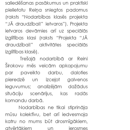
saliedēšanas pasākumus un praktiski 
pielietotu Reiņa sniegtos padomus 
(raksts “Nodarbības klasēs projekta 
“JĀ draudzībai!” ietvaros”). Projekta 
ietvaros devāmies arī uz speciālās 
izglītības klasi (raksts “Projekta “JĀ 
draudzībai!” aktivitātes speciālās 
izglītības klasē).
	Trešajā nodarbībā ar Reini 
Širokovu mēs veicām apkopojumu 
par paveikto darbu, daloties 
pieredzē un izceļot galvenos 
ieguvumus; analizējām dažādus 
situāciju scenārijus, kas radās 
komandu darbā.
	Nodarbības ne tikai stiprināja 
mūsu kolektīvu, bet arī iedvesmoja 
katru no mums būt drosmīgākiem, 
atvērtākiem un ierosmes 