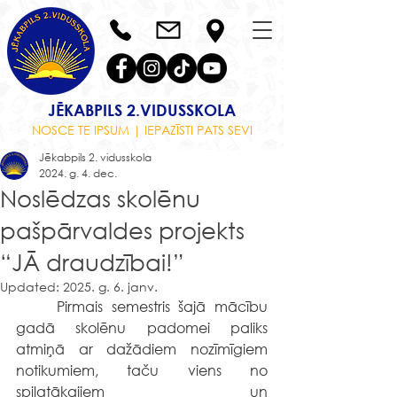
JĒKABPILS 2.VIDUSSKOLA
NOSCE TE IPSUM | IEPAZĪSTI PATS SEVI
Jēkabpils 2. vidusskola
2024. g. 4. dec.
Noslēdzas skolēnu
pašpārvaldes projekts
“JĀ draudzībai!”
Updated:
2025. g. 6. janv.
	Pirmais semestris šajā mācību 
gadā skolēnu padomei paliks 
atmiņā ar dažādiem nozīmīgiem 
notikumiem, taču viens no 
spilgtākajiem un 