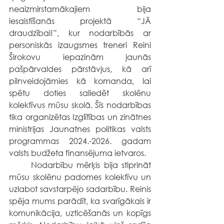
neaizmirstamākajiem bija 
iesaistīšanās projektā “JĀ 
draudzībai!”, kur nodarbībās ar 
personiskās izaugsmes treneri Reini 
Širokovu iepazinām jaunās 
pašpārvaldes pārstāvjus, kā arī 
pilnveidojāmies kā komanda, lai 
spētu doties saliedēt skolēnu 
kolektīvus mūsu skolā. Šīs nodarbības 
tika organizētas Izglītības un zinātnes 
ministrijas Jaunatnes politikas valsts 
programmas 2024.-2026. gadam 
valsts budžeta finansējuma ietvaros.
	Nodarbību mērķis bija stiprināt 
mūsu skolēnu padomes kolektīvu un 
uzlabot savstarpējo sadarbību. Reinis 
spēja mums parādīt, ka svarīgākais ir 
komunikācija, uzticēšanās un kopīgs 