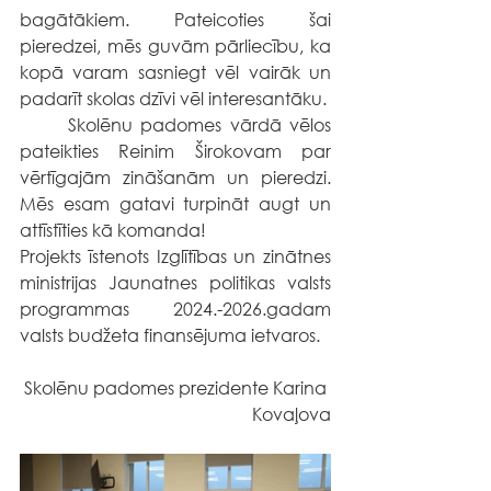
bagātākiem. Pateicoties šai 
pieredzei, mēs guvām pārliecību, ka 
kopā varam sasniegt vēl vairāk un 
padarīt skolas dzīvi vēl interesantāku. 
	Skolēnu padomes vārdā vēlos 
pateikties Reinim Širokovam par 
vērtīgajām zināšanām un pieredzi. 
Mēs esam gatavi turpināt augt un 
attīstīties kā komanda!
Projekts īstenots Izglītības un zinātnes 
ministrijas Jaunatnes politikas valsts 
programmas 2024.-2026.gadam 
valsts budžeta finansējuma ietvaros.
 Skolēnu padomes prezidente Karina 
Kovaļova