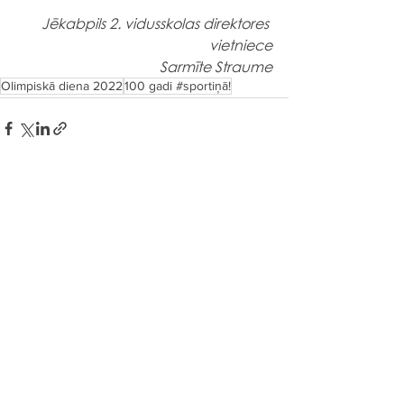
Jēkabpils 2. vidusskolas direktores 
vietniece
Sarmīte Straume
Olimpiskā diena 2022
100 gadi #sportiņā!