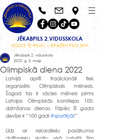
JĒKABPILS 2.VIDUSSKOLA
NOSCE TE IPSUM | IEPAZĪSTI PATS SEVI
Jēkabpils 2. vidusskola
2022. g. 3. maijs
Olimpiskā diena 2022
Latvijā aprīlī tradicionāli tiek 
organizēts Olimpiskais mēnesis. 
Šogad tas ir sācies mēnesi pirms 
Latvijas Olimpiskās komitejas 100. 
dzimšanas dienas. Tāpēc šī gada 
devīze ir “100 gadi 
#sportiņā
!”
Līdz ar rekordlielu pasākuma 
dalībnieku skaitu visā Latvijā šim 