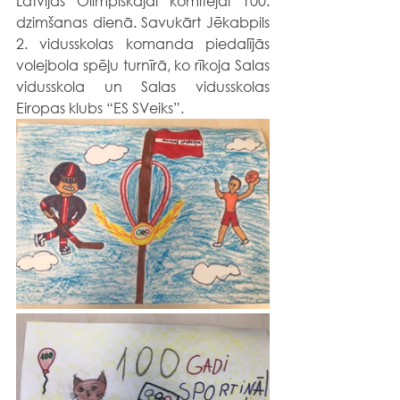
Latvijas Olimpiskajai komitejai 100. 
dzimšanas dienā. Savukārt Jēkabpils 
2. vidusskolas komanda piedalījās 
volejbola spēļu turnīrā, ko rīkoja
Salas 
vidusskola un Salas vidusskolas 
Eiropas klubs “ES SVeiks”. 