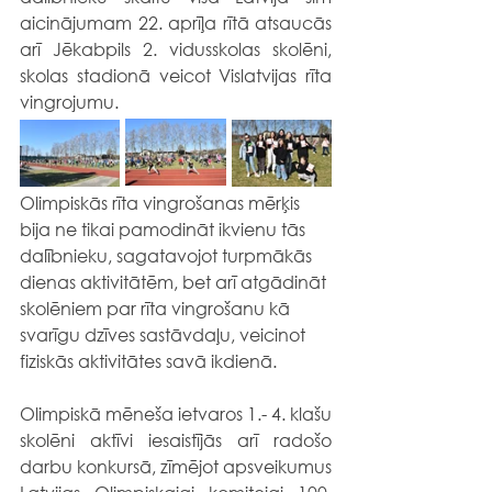
aicinājumam 22. aprīļa rītā atsaucās 
arī Jēkabpils 2. vidusskolas skolēni, 
skolas stadionā veicot Vislatvijas rīta 
vingrojumu. 
Olimpiskās rīta vingrošanas mērķis 
bija ne tikai pamodināt ikvienu tās 
dalībnieku, sagatavojot turpmākās 
dienas aktivitātēm, bet arī atgādināt 
skolēniem par rīta vingrošanu kā 
svarīgu dzīves sastāvdaļu, veicinot 
fiziskās aktivitātes savā ikdienā.
Olimpiskā mēneša ietvaros 1.- 4. klašu 
skolēni aktīvi iesaistījās arī radošo 
darbu konkursā, zīmējot apsveikumus 