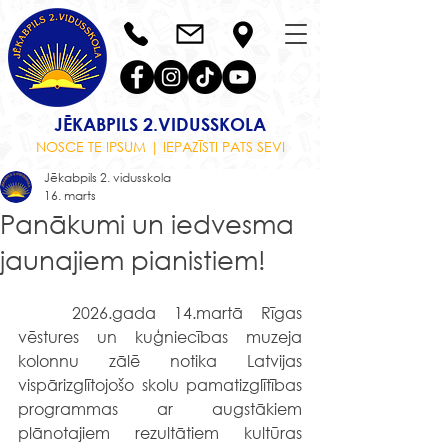
JĒKABPILS 2.VIDUSSKOLA
NOSCE TE IPSUM | IEPAZĪSTI PATS SEVI
Jēkabpils 2. vidusskola
16. marts
Panākumi un iedvesma
jaunajiem pianistiem!
	2026.gada 14.martā Rīgas 
vēstures un kuģniecības muzeja 
kolonnu zālē notika Latvijas 
vispārizglītojošo skolu pamatizglītības 
programmas ar augstākiem 
plānotajiem rezultātiem kultūras 