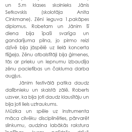
un 5.m klases skolnieks Jānis 
Setkovskis (skolotāja Anita 
Cinkmane). Zēni ieguva 1.pakāpes 
diplomus. Robetam un Jānim šī 
diena bija īpaši svarīga un 
gandarījuma pilna, jo pirmo reizi 
dzīvē bija jāspēlē uz lielā koncerta 
flīģeļa. Zēnu atbalstītāji bija ģimenes, 
tās ar prieku un lepnumu izbaudīja 
zēnu pacietības un čakluma darba 
augļus.
	Jānim festivālā patika daudz 
dalībnieku un skaistā zālē. Roberts 
uzsver, ka bija ļoti daudz klausītāju un 
bija ļoti liels uztraukums.
Mūzika un spēle uz instrumenta 
māca cilvēku disciplinēties, pārvarēt 
slinkumu, audzina labākās rakstura 