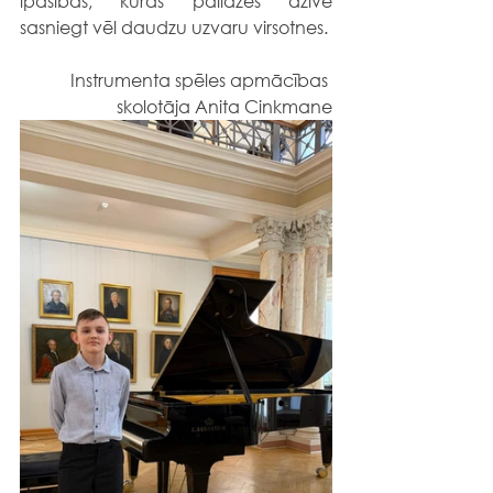
īpašības, kuras palīdzēs dzīvē 
sasniegt vēl daudzu uzvaru virsotnes.
Instrumenta spēles apmācības 
skolotāja Anita Cinkmane