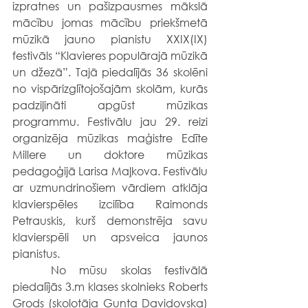
izpratnes un pašizpausmes mākslā 
mācību jomas mācību priekšmetā 
mūzikā jauno pianistu XXIX(IX) 
festivāls “Klavieres populārajā mūzikā 
un džezā”. Tajā piedalījās 36 skolēni 
no vispārizglītojošajām skolām, kurās 
padziļināti apgūst mūzikas 
programmu. Festivālu jau 29. reizi 
organizēja mūzikas maģistre Edīte 
Millere un doktore mūzikas 
pedagoģijā Larisa Maļkova. Festivālu 
ar uzmundrinošiem vārdiem atklāja 
klavierspēles izcilība Raimonds 
Petrauskis, kurš demonstrēja savu 
klavierspēli un apsveica jaunos 
pianistus.
	No mūsu skolas festivālā 
piedalījās 3.m klases skolnieks Roberts 
Grods (skolotāja Gunta Davidovska) 