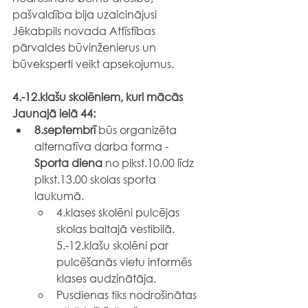
pašvaldība bija uzaicinājusi 
Jēkabpils novada Attīstības 
pārvaldes būvinženierus un 
būveksperti
 veikt apsekojumus.
4.-12.klašu skolēniem, kuri mācās 
Jaunajā ielā 44:
8.septembrī
 būs organizēta 
alternatīva darba forma - 
Sporta diena
 no plkst.10.00 līdz 
plkst.13.00 skolas sporta 
laukumā.
4.klases skolēni pulcējas 
skolas baltajā vestibilā. 
5.-12.klašu skolēni par 
pulcēšanās vietu informēs 
klases audzinātāja.
Pusdienas tiks nodrošinātas 