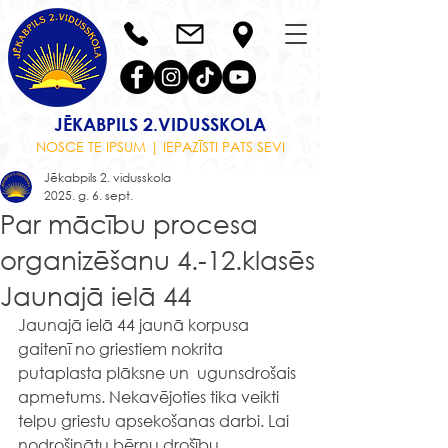
JĒKABPILS 2.VIDUSSKOLA
NOSCE TE IPSUM | IEPAZĪSTI PATS SEVI
Jēkabpils 2. vidusskola
2025. g. 6. sept.
Par mācību procesa
organizēšanu 4.-12.klasēs
Jaunajā ielā 44
Jaunajā ielā 44 jaunā korpusa 
gaitenī no griestiem nokrita 
putaplasta plāksne un  ugunsdrošais 
apmetums. Nekavējoties tika veikti 
telpu griestu apsekošanas darbi. 
Lai 
nodrošinātu bērnu drošību, 