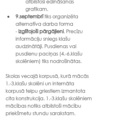
atbilstoši ēdināšanas 
grafikam.
9.septembrī 
tiks organizēta 
alternatīva darba forma 
- 
izglītojoši pārgājieni
. Precīzu 
informāciju sniegs klašu 
audzinātāji. Pusdienas vai 
pusdienu paciņas (4.-6.klašu 
skolēniem) tiks nodrošinātas.
Skolas vecajā korpusā, kurā mācās 
1.-3.klašu skolēni un internāta 
korpusā telpu griestiem izmantota 
cita konstrukcija. 1.-3.klašu skolēniem 
mācības notiks atbilstoši mācību 
priekšmetu stundu sarakstam.