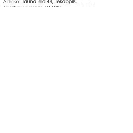
Adrese:
Jaunā iela 44, Jēkabpils,
Jēkabpils novads, LV-5201
Norēķinu rekvizīti:
LV29PARX0001051430001
PARXLV22XXX CITADELE AS
LV22RIKO0002013192223
RIKOLV2XXXX
DNB BANKA AS
LV87UNLA0009013130793
UNLALV2XXXX SEB BANKA AS
LV75HABA000140105707
7
HABALV22XXX SWEDBANKA AS
Kontakti
Jēkabpils 2.vidusskola
Reģistrācijas Nr.
1013900258
Jaunā iela 44, Jēkabpils, LV-5201,
Tālrunis
65232303
;
20364306
;
elektroniskais pasts
skola@edu.jekabpils.lv
Mājas lapa:
www.2vsk.edu.lv