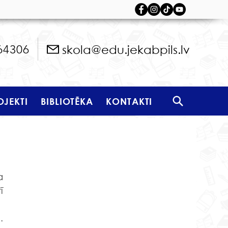
skola@edu.jekabpils.lv
64306
OJEKTI
BIBLIOTĒKA
KONTAKTI
 