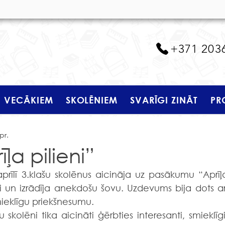
+371 203
VECĀKIEM
SKOLĒNIEM
SVARĪGI ZINĀT
PR
pr.
a pilieni”
ši un izrādīja anekdošu šovu. Uzdevums bija dots arī
ieklīgu priekšnesumu.