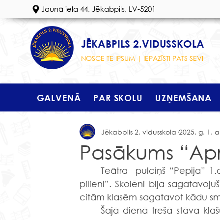
Jaunā iela 44, Jēkabpils, LV-5201
JĒKABPILS 2.VIDUSSKOLA
NOSCE TE IPSUM | IEPAZĪSTI PATS SEVI
GALVENĀ
PAR SKOLU
UZŅEMŠANA
Jēkabpils 2. vidusskola
2025. g. 1. a
Pasākums “Aprīļ
	Teātra  pulciņš “Pepija” 1.aprīlī 3.klašu skolēnus aicināja uz pasākumu “Aprīļa 
pilieni”. Skolēni bija sagatavoju
citām klasēm sagatavot kādu sm
	Šajā dienā trešā stāva klašu skolēni tika aicināti ģērbties interesanti, smieklīgi. 