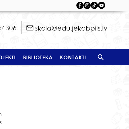
skola@edu.jekabpils.lv
64306
OJEKTI
BIBLIOTĒKA
KONTAKTI
 