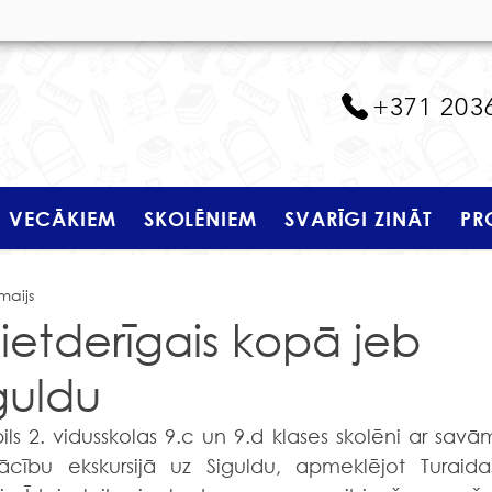
+371 203
VECĀKIEM
SKOLĒNIEM
SVARĪGI ZINĀT
PR
maijs
lietderīgais kopā jeb
iguldu
ību ekskursijā uz Siguldu, apmeklējot Turaidas