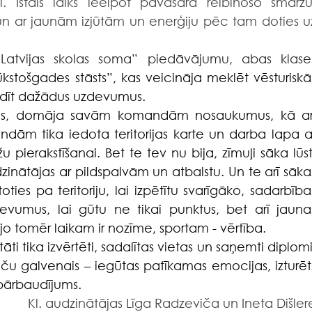
. Īstais laiks ieelpot pavasara reibinošo smaržu,
n ar jaunām izjūtām un enerģiju pēc tam doties uz
kstošgades stāsts”, kas veicināja meklēt vēsturiskās
pildīt dažādus uzdevumus.
dām tika iedota teritorijas karte un darba lapa ar
 pierakstīšanai. Bet te tev nu bija, zīmuļi sāka lūst,
dzinātājas ar pildspalvām un atbalstu. Un te arī sākas
oties pa teritoriju, lai izpētītu svarīgāko, sadarbības
evumus, lai gūtu ne tikai punktus, bet arī jaunas
, jo tomēr laikam ir nozīme, sportam - vērtība.
aču galvenais – iegūtas patīkamas emocijas, izturēts
 pārbaudījums.
Kl. audzinātājas Līga Radzeviča un Ineta Dišler