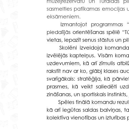
muzejrezervātu un Turaidas pili
sasmelties patīkamas emocijas u
eksāmeniem.
	Izmantojot programmas “Latvijas skolas soma” piedāvājumu, abas klases 
piedalījās
 orientēšanas spēlē “Tū
vietas, iepazīt senus stāstus un 
	Skolēni izveidoja komandas, domāja savām komandām nosaukumus, kā arī 
izvēlējās kapteiņus. Visām koman
uzdevumiem, kā arī zīmulis atbilžu
rakstīt nav ar ko, glābj klases au
svarīgākais: stratēģija, kā pārviet
prasmes, kā veikt saliedēti uzd
zināšanas, un sportiskais instinkts
	Spēles finālā komandu rezultāti tika izvērtēti, sadalītas vietas un saņemti diplomi, 
kā arī iegūtas saldas balviņas, t
kolektīva vienotības un izturības