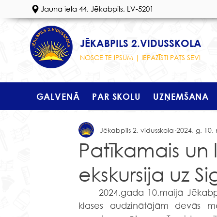
Jaunā iela 44, Jēkabpils, LV-5201
JĒKABPILS 2.VIDUSSKOLA
NOSCE TE IPSUM | IEPAZĪSTI PATS SEVI
GALVENĀ
PAR SKOLU
UZŅEMŠANA
Jēkabpils 2. vidusskola
2024. g. 10. 
Patīkamais un 
ekskursija uz S
	2024.gada 10.maijā Jēkabpils 2. vidusskolas 9.c un 9.d klases skolēni ar savām 
klases audzinātājām devās māc