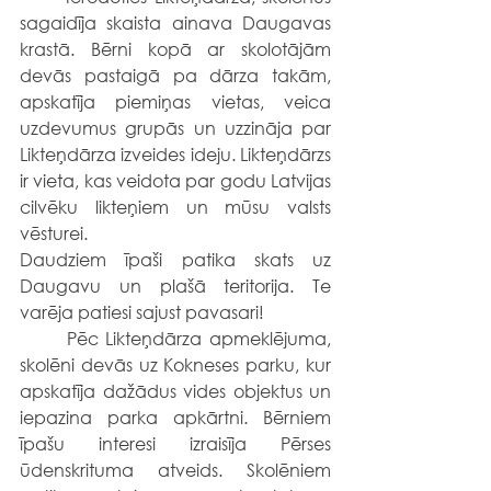
sagaidīja skaista ainava Daugavas 
krastā. Bērni kopā ar skolotājām 
devās pastaigā pa dārza takām, 
apskatīja piemiņas vietas, veica 
uzdevumus grupās un uzzināja par 
Likteņdārza izveides ideju. Likteņdārzs 
ir vieta, kas veidota par godu Latvijas 
cilvēku likteņiem un mūsu valsts 
vēsturei.
Daudziem īpaši patika skats uz 
Daugavu un plašā teritorija. Te 
varēja patiesi sajust pavasari!
	Pēc Likteņdārza apmeklējuma, 
skolēni devās uz Kokneses parku, kur 
apskatīja dažādus vides objektus un 
iepazina parka apkārtni. Bērniem 
īpašu interesi izraisīja Pērses 
ūdenskrituma atveids. Skolēniem 