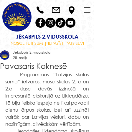
JĒKABPILS 2.VIDUSSKOLA
NOSCE TE IPSUM | IEPAZĪSTI PATS SEVI
Jēkabpils 2. vidusskola
28. maijs
Pavasaris Koknesē
	Programmas “Latvijas skolas 
soma” ietvaros, mūsu skolas 2. c un 
2.e klase devās izzinošā un 
interesantā ekskursijā uz Likteņdārzu. 
Tā bija lieliska iespēja ne tikai pavadīt 
dienu ārpus skolas, bet arī uzzināt 
vairāk par Latvijas vēsturi, dabu un 
nozīmīgām, cilvēciskām vērtībām.
	Ierodoties Likteņdārzā, skolēnus 