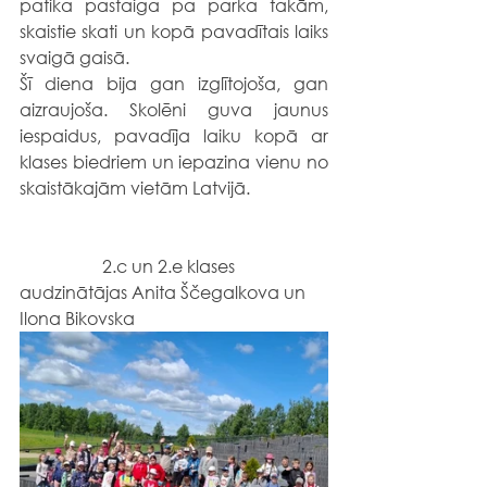
patika pastaiga pa parka takām, 
skaistie skati un kopā pavadītais laiks 
svaigā gaisā.
Šī diena bija gan izglītojoša, gan 
aizraujoša. Skolēni guva jaunus 
iespaidus, pavadīja laiku kopā ar 
klases biedriem un iepazina vienu no 
skaistākajām vietām Latvijā.
                   2.c un 2.e klases 
audzinātājas Anita Ščegalkova un 
Ilona Bikovska