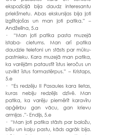
ekspozīcijā bija daudz interesantu 
priekšmetu. Abas ekskursijas bija ļoti 
izglītojošas un man ļoti patika.” – 
Andželīna, 5.a
·  “Man ļoti patika pasta muzejā 
istaba- cietums. Man arī patika 
daudzie telefoni un stāsts par mūku- 
pastnieku. Kara muzejā man patika, 
ka varējām pataustīt īstus ieročus un 
uzvilkt īstus formastērpus.” – Kristaps, 
5.e
·  “Es redzēju II Pasaules kara lietas, 
kuras nebiju redzējis dzīvē. Man 
patika, ka varēju piemērīt karavīru 
apģērbu gan vācu, gan krievu 
armijas .”- Endijs, 5.e
·  “Man ļoti patika stāsts par baložu, 
bišu un kaķu pastu, kāds agrāk bija. 