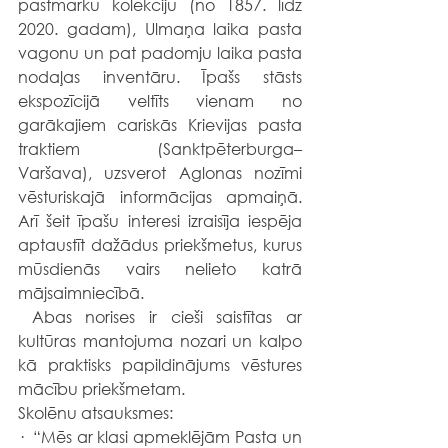
pastmarku kolekciju (no 1857. līdz 
2020. gadam), Ulmaņa laika pasta 
vagonu un pat padomju laika pasta 
nodaļas inventāru. Īpašs stāsts 
ekspozīcijā veltīts vienam no 
garākajiem cariskās Krievijas pasta 
traktiem (Sanktpēterburga–
Varšava), uzsverot Aglonas nozīmi 
vēsturiskajā informācijas apmaiņā. 
Arī šeit īpašu interesi izraisīja iespēja 
aptaustīt dažādus priekšmetus, kurus 
mūsdienās vairs nelieto katrā 
mājsaimniecībā.
 Abas norises ir cieši saistītas ar 
kultūras mantojuma nozari un kalpo 
kā praktisks papildinājums vēstures 
mācību priekšmetam.
Skolēnu atsauksmes:
·  “Mēs ar klasi apmeklējām Pasta un 