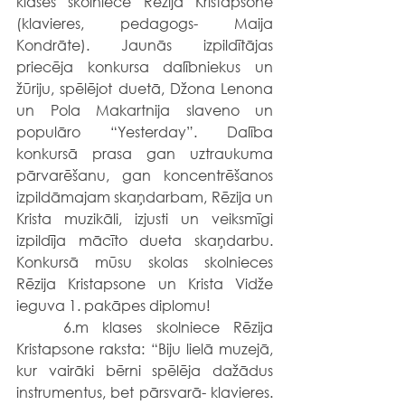
klases skolniece Rēzija Kristapsone 
(klavieres, pedagogs- Maija 
Kondrāte). Jaunās izpildītājas 
priecēja konkursa dalībniekus un 
žūriju, spēlējot duetā, Džona Lenona 
un Pola Makartnija slaveno un 
populāro “Yesterday”. Dalība 
konkursā prasa gan uztraukuma 
pārvarēšanu, gan koncentrēšanos 
izpildāmajam skaņdarbam, Rēzija un 
Krista muzikāli, izjusti un veiksmīgi 
izpildīja mācīto dueta skaņdarbu. 
Konkursā mūsu skolas skolnieces 
Rēzija Kristapsone un Krista Vidže 
ieguva 1. pakāpes diplomu!
	6.m klases skolniece Rēzija 
Kristapsone raksta: “Biju lielā muzejā, 
kur vairāki bērni spēlēja dažādus 
instrumentus, bet pārsvarā- klavieres. 