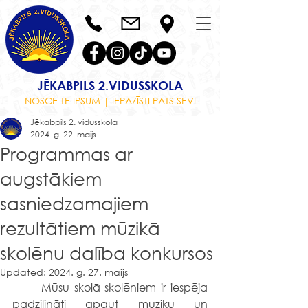
JĒKABPILS 2.VIDUSSKOLA
NOSCE TE IPSUM | IEPAZĪSTI PATS SEVI
Jēkabpils 2. vidusskola
2024. g. 22. maijs
Programmas ar
augstākiem
sasniedzamajiem
rezultātiem mūzikā
skolēnu dalība konkursos
Updated:
2024. g. 27. maijs
	Mūsu skolā skolēniem ir iespēja 
padziļināti apgūt mūziku un 