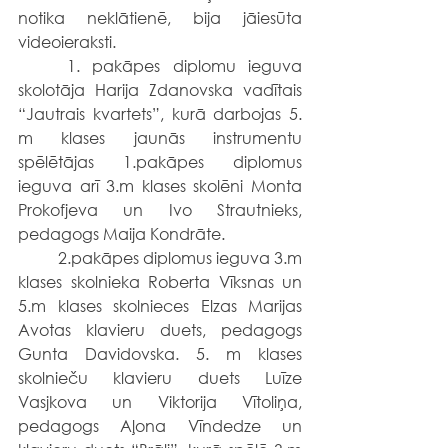
notika neklātienē, bija jāiesūta 
videoieraksti.
	1. pakāpes diplomu ieguva 
skolotāja Harija Zdanovska vadītais 
“Jautrais kvartets”, kurā darbojas 5. 
m klases jaunās instrumentu 
spēlētājas 1.pakāpes diplomus 
ieguva arī 3.m klases skolēni Monta 
Prokofjeva un Ivo Strautnieks, 
pedagogs Maija Kondrāte.
	2.pakāpes diplomus ieguva 3.m 
klases skolnieka Roberta Vīksnas un 
5.m klases skolnieces Elzas Marijas 
Avotas klavieru duets, pedagogs 
Gunta Davidovska. 5. m klases 
skolnieču klavieru duets Luīze 
Vasjkova un Viktorija Vītoliņa, 
pedagogs Aļona Vīndedze un 