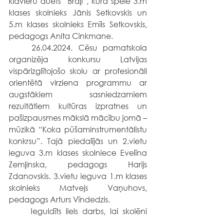
klavieru duets “Brāļi”, kurā spēlē 3.m 
klases skolnieks Jānis Setkovskis un 
5.m klases skolnieks Emīls Setkovskis, 
pedagogs Anita Cinkmane.
	26.04.2024. Cēsu pamatskola 
organizēja konkursu Latvijas 
vispārizglītojošo skolu ar profesionāli 
orientētā virziena programmu ar 
augstākiem sasniedzamiem 
rezultātiem kultūras izpratnes un 
pašizpausmes mākslā mācību jomā – 
mūzikā “Koka pūšaminstrumentālistu 
konkrsu”. Tajā piedalījās un 2.vietu 
ieguva 3.m klases skolniece Evelīna 
Zemļinska, pedagogs Harijs 
Zdanovskis. 3.vietu ieguva 1.m klases 
skolnieks Matvejs Vaņuhovs, 
pedagogs Arturs Vīndedzis.
	Ieguldīts liels darbs, lai skolēni 