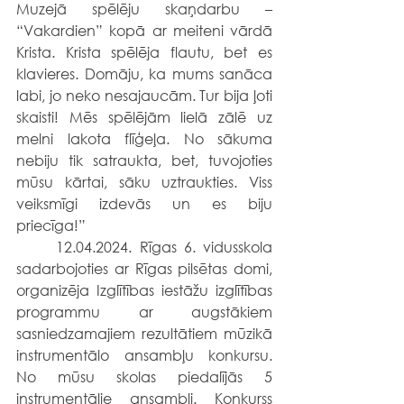
Muzejā spēlēju skaņdarbu – 
“Vakardien” kopā ar meiteni vārdā 
Krista. Krista spēlēja flautu, bet es 
klavieres. Domāju, ka mums sanāca 
labi, jo neko nesajaucām. Tur bija ļoti 
skaisti! Mēs spēlējām lielā zālē uz 
melni lakota flīģeļa. No sākuma 
nebiju tik satraukta, bet, tuvojoties 
mūsu kārtai, sāku uztraukties. Viss 
veiksmīgi izdevās un es biju 
priecīga!”
	12.04.2024. Rīgas 6. vidusskola 
sadarbojoties ar Rīgas pilsētas domi, 
organizēja Izglītības iestāžu izglītības 
programmu ar augstākiem 
sasniedzamajiem rezultātiem mūzikā 
instrumentālo ansambļu konkursu. 
No mūsu skolas piedalījās 5 
instrumentālie ansambļi. Konkurss 