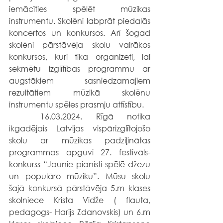
iemācīties spēlēt mūzikas 
instrumentu. Skolēni labprāt piedalās 
koncertos un konkursos. Arī šogad 
skolēni pārstāvēja skolu vairākos 
konkursos, kuri tika organizēti, lai 
sekmētu izglītības programmu ar 
augstākiem sasniedzamajiem 
rezultātiem mūzikā skolēnu 
instrumentu spēles prasmju attīstību.
	16.03.2024. Rīgā notika 
ikgadējais Latvijas vispārizglītojošo 
skolu ar mūzikas padziļinātas 
programmas apguvi 27. festivāls- 
konkurss “Jaunie pianisti spēlē džezu 
un populāro mūziku”. Mūsu skolu 
šajā konkursā pārstāvēja 5.m klases 
skolniece Krista Vidže ( flauta, 
pedagogs- Harijs Zdanovskis) un 6.m 