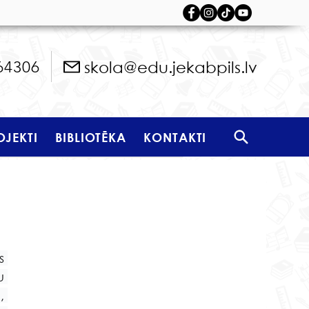
skola@edu.jekabpils.lv
64306
OJEKTI
BIBLIOTĒKA
KONTAKTI
 
 
 