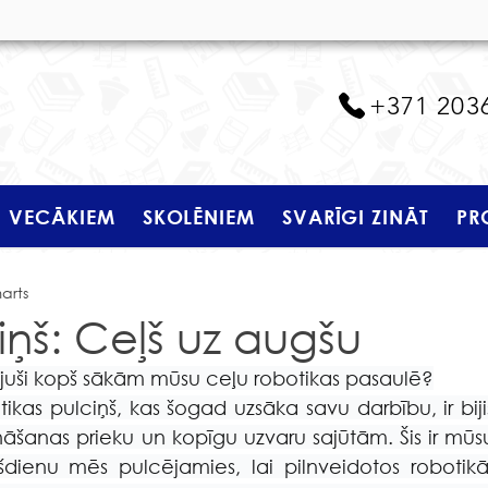
+371 203
VECĀKIEM
SKOLĒNIEM
SVARĪGI ZINĀT
PR
marts
iņš: Ceļš uz augšu
ijuši kopš sākām mūsu ceļu robotikas pasaulē?
ikas pulciņš, kas šogad uzsāka savu darbību, ir bijis
ināšanas prieku un kopīgu uzvaru sajūtām. Šis ir mūsu
šdienu mēs pulcējamies, lai pilnveidotos robotikā,