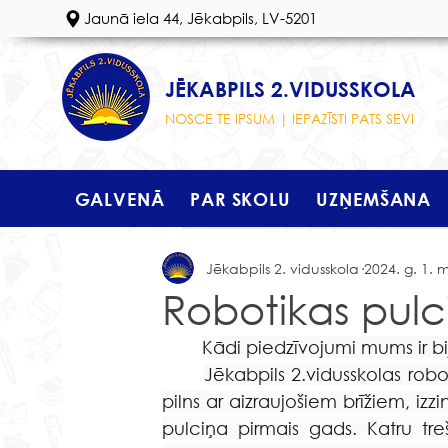
Jaunā iela 44, Jēkabpils, LV-5201
JĒKABPILS 2.VIDUSSKOLA
NOSCE TE IPSUM | IEPAZĪSTI PATS SEVI
GALVENĀ
PAR SKOLU
UZŅEMŠANA
Jēkabpils 2. vidusskola
2024. g. 1. 
Robotikas pulc
Kādi piedzīvojumi mums ir b
Jēkabpils 2.vidusskolas robot
pilns ar aizraujošiem brīžiem, izz
pulciņa pirmais gads. Katru tre