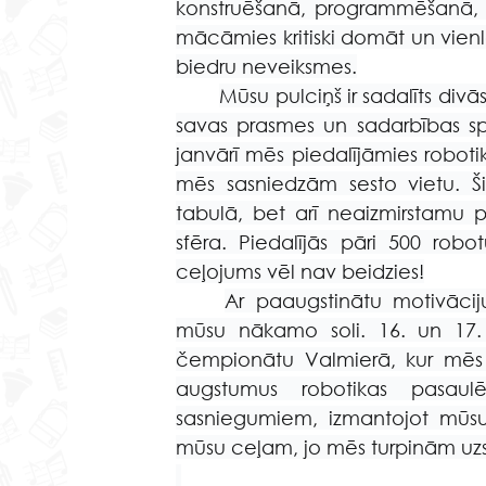
konstruēšanā, programmēšanā, d
mācāmies kritiski domāt un vienl
biedru neveiksmes.
Mūsu pulciņš ir sadalīts div
savas prasmes un sadarbības spēj
janvārī mēs piedalījāmies robotik
mēs sasniedzām sesto vietu. Ši
tabulā, bet arī neaizmirstamu pie
sfēra. Piedalījās pāri 500 rob
ceļojums vēl nav beidzies!
Ar paaugstinātu motivāci
mūsu nākamo soli. 16. un 17.
čempionātu Valmierā, kur mēs 
augstumus robotikas pasaul
sasniegumiem, izmantojot mūsu 
mūsu ceļam, jo mēs turpinām uz