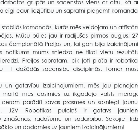
arbotos grupās un sacenstos viens ar otru, kā arī
aicīgi caur līdzjūtību un sapratni pieņemt komandas
ās stabilās komandās, kurās mēs veidojam un attīstām
as. Mūsu pūles jau ir radījušas pirmos augļus! 27.
as čempionātā Preiļos un, lai gan bija izaicinājumi,
s notikums mums sniedza ne tikai vietu rezultātu
redzi. Preiļos sapratām, cik ļoti plaša ir robotikas
otu 11 dažādās sacensību disciplīnās. Tomēr mūsu
ju un gatavību izaicinājumiem, mēs jau plānojam
 martā mēs dosimies uz ikgadējo valsts mēroga
ceram parādīt savas prasmes un sasniegt jaunus
ē. J2V Robotikas pulciņš ir gatavs jauniem
zināšanas, radošumu un sadarbību. Sekojiet līdzi
sākto un dodamies uz jauniem izaicinājumiem!